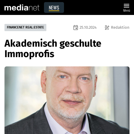
menu
NEWS
Menü
event
draw
25.10.2024
Redaktion
FINANCENET REAL:ESTATE
Akademisch geschulte
Immoprofis