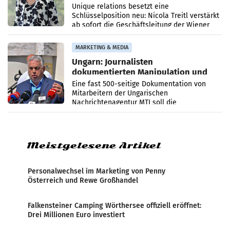
Geschäftsleitung
Unique relations besetzt eine
Schlüsselposition neu: Nicola Treitl verstärkt
ab sofort die Geschäftsleitung der Wiener
PR-Agentur an der Seite von Josef Kalina und
Anna Kalina-Mahr.
MARKETING & MEDIA
Ungarn: Journalisten
dokumentierten Manipulation und
Zensur
Eine fast 500-seitige Dokumentation von
Mitarbeitern der Ungarischen
Nachrichtenagentur MTI soll die
systematische Nachrichten-Manipulation und
Zensur bei der Agentur während der Zeit
Meistgelesene Artikel
Personalwechsel im Marketing von Penny
Österreich und Rewe Großhandel
Falkensteiner Camping Wörthersee offiziell eröffnet:
Drei Millionen Euro investiert