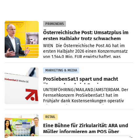
PRIMENEWS
Österreichische Post: Umsatzplus im
ersten Halbjahr trotz schwachem
Briefgeschäft
WIEN Die Österreichische Post AG hat im
ersten Halbjahr 2026 einen Konzernumsatz
von 1.544,0 Mio. EUR erwirtschaftet, was
einem Plus von 3,8 Prozent gegenüber dem
Vergleichszeitraum
MARKETING & MEDIA
ProSiebenSat.1 spart und macht
überraschend viel Gewinn
UNTERFÖHRING/MAILAND/AMSTERDAM. Der
Fernsehkonzern ProSiebenSat.1 hat im
Frühjahr dank Kostensenkungen operativ
wieder Gewinn gemacht und die
Markterwartung deutlich übertroffen.
RETAIL
Eine Bühne für Zirkularität: ARA und
Müller informieren am POS über
Kreislauffähigkeit