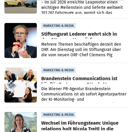
überschreitet die 100.000er-Marke
– Im Juli 2026 erreichte Leapmotor einen
wichtigen Meilenstein und lieferte weltweit
101.267 Fahrzeuge aus, womit sich das
Ergebnis gegenüber Juli 2025 mehr als
verdoppelte (+102
MARKETING & MEDIA
Stiftungsrat Lederer wehrt sich in
den SN gegen Vorwürfe
Mehrere Themen beschäftigen derzeit den
ORF. Am Dienstag soll im Stiftungsrat über
die vom neuen ORF-Chef Clemens Pig
vorgeschlagenen Besetzungen für die
Direktionen abgestimmt werden.
MARKETING & MEDIA
Brandenstein Communications ist
künftig Partner von OtterlyAI
Die Wiener PR-Agentur Brandenstein
Communications ist ab sofort Agenturpartner
der KI-Monitoring- und
Optimierungsplattform OtterlyAI. Damit baut
die Agentur ihr Leistungsportfolio
MARKETING & MEDIA
Wechsel im Führungsteam: Unique
relations holt Nicola Treitl in die