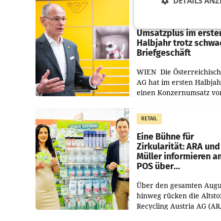
DETAILS ANZ
PRIMENEWS
Österreichische Post
Umsatzplus im erste
Halbjahr trotz schw
Briefgeschäft
WIEN Die Österreichisch
AG hat im ersten Halbja
einen Konzernumsatz vo
1.544,0 Mio. EUR
erwirtschaftet, was eine
RETAIL
von 3,8 Prozent gegenüb
dem Vergleichszeitraum
Eine Bühne für
Zirkularität: ARA und
Müller informieren a
POS über
Kreislauffähigkeit
Über den gesamten Augu
hinweg rücken die Altsto
Recycling Austria AG (AR
und der Handelskonzern