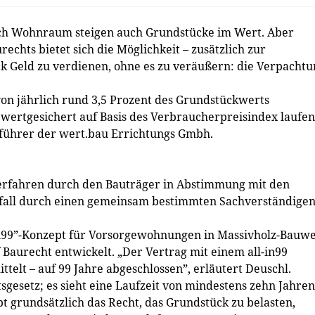
ach Wohnraum steigen auch Grundstücke im Wert. Aber
echts bietet sich die Möglichkeit – zusätzlich zur
k Geld zu verdienen, ohne es zu veräußern: die Verpachtu
 von jährlich rund 3,5 Prozent des Grundstückwerts
s wertgesichert auf Basis des Verbraucherpreisindex laufe
tsführer der wert.bau Errichtungs Gmbh.
erfahren durch den Bauträger in Abstimmung mit den
fall durch einen gemeinsam bestimmten Sachverständigen
in99”-Konzept für Vorsorgewohnungen in Massivholz-Bauwe
 Baurecht entwickelt. „Der Vertrag mit einem all-in99
elt – auf 99 Jahre abgeschlossen”, erläutert Deuschl.
sgesetz; es sieht eine Laufzeit von mindestens zehn Jahren
 grundsätzlich das Recht, das Grundstück zu belasten,