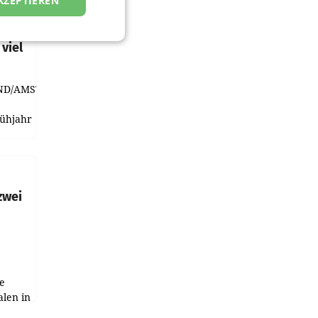
KZEPTIEREN
t und
viel
ND/AMSTERDAM.
rühjahr
h
zwei
e
alen in
ich.