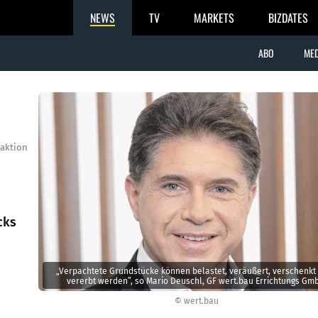
NEWS
TV
MARKETS
BIZDATES
ABO
MED
aktion
cks
„Verpachtete Grundstücke können belastet, veräußert, verschenkt
vererbt werden”, so Mario Deuschl, GF wert.bau Errichtungs Gm
© wert.bau