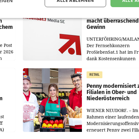
EIGEN
ALLE ABLEHNEN
ALLE A
MARKETING & MEDIA
:
ProSiebenSat.1 spar
n
macht überraschend 
achem
Gewinn
UNTERFÖHRING/MAILA
e Post
Der Fernsehkonzern
hr 2026
ProSiebenSat.1 hat im F
n
dank Kostensenkungen
operativ wieder Gewinn
m Plus
gemacht und die
RETAIL
er
Markterwartung deutlic
übertroffen.
Penny modernisiert 
Filialen in Ober- und
m
Niederösterreich
WIENER NEUDORF. – Im
st
Rahmen einer laufenden
ff
Modernisierungsoffensiv
A)
erneuert Penny zwei Fili
Nieder- und Oberösterre