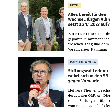
Müller die Initiative „Krei
RETAIL
Helden“ in allen
österreichischen Müller-F
Alles bereit für den
Wechsel: Jürgen Albr
setzt ab 1.1.2027 auf
WIENER NEUDORF. – Die
geplante Zusammenarbei
zwischen Adeg und dem
Vorarlberger Kaufmann 
Albrecht ist kartellrechtl
freigegeben: Die
MARKETING & MEDIA
Bundeswettbewerbsbeh
und der Bundeskartellan
Stiftungsrat Lederer
wehrt sich in den SN
gegen Vorwürfe
Mehrere Themen beschä
derzeit den ORF. Am Die
soll im Stiftungsrat über 
vom neuen ORF-Chef Cl