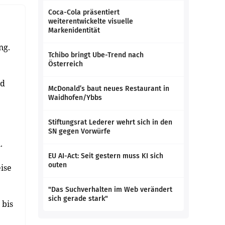
Coca-Cola präsentiert
weiterentwickelte visuelle
Markenidentität
ng.
Tchibo bringt Ube-Trend nach
Österreich
nd
McDonald’s baut neues Restaurant in
Waidhofen/Ybbs
Stiftungsrat Lederer wehrt sich in den
SN gegen Vorwürfe
.
EU AI-Act: Seit gestern muss KI sich
outen
ise
"Das Suchverhalten im Web verändert
sich gerade stark"
 bis