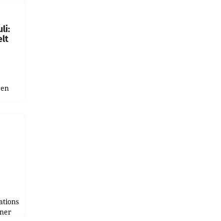
gen in
li:
lt
gen
uge
bnis
r als
tions
tner