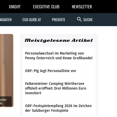
XNIGHT
EXECUTIVE CLUB
NEWSLETTER
search
IADATEN
CSR-GUIDE.AT
PROJEKTE
SUCHE
Meistgelesene Artikel
Personalwechsel im Marketing von
Penny Österreich und Rewe Großhandel
ORF: Pig legt Personalliste vor
Falkensteiner Camping Wörthersee
offiziell eröffnet: Drei Millionen Euro
investiert
 oder
bh.
ORF-Festspielempfang 2026 im Zeichen
der Salzburger Festspiele