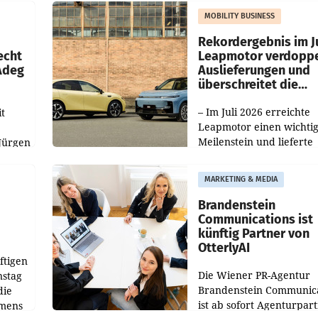
slauf-
Die beiden Standorte lie
MOBILITY BUSINESS
Haag sowie im rund
ilialen
Rekordergebnis im Ju
echt
Leapmotor verdoppe
 Adeg
Auslieferungen und
überschreitet die
100.000er-Marke
– Im Juli 2026 erreichte
t
Leapmotor einen wichti
Meilenstein und lieferte
Jürgen
weltweit 101.267 Fahrze
ich
aus, womit sich das Erge
MARKETING & MEDIA
gegenüber Juli 2025 meh
örde
verdoppelte (+102
walt
Brandenstein
Communications ist
künftig Partner von
OtterlyAI
ftigen
Die Wiener PR-Agentur
nstag
Brandenstein Communica
die
ist ab sofort Agenturpar
emens