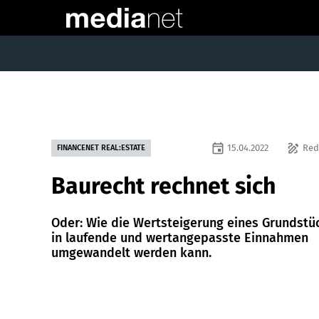
event
draw
15.04.2022
Red
FINANCENET REAL:ESTATE
Baurecht rechnet sich
Oder: Wie die Wertsteigerung eines Grundstü
in laufende und wertangepasste Einnahmen
umgewandelt werden kann.