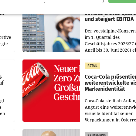
wegte
voestalpine verzeic
im
solides erstes Quart
und steigert EBITDA
Der voestalpine-Konzern
ortive
im 1. Quartal des
egte
Geschäftsjahres 2026/27 
April bis 30. Juni 2026) e
aten
solides Ergebnis erwirtsc
 das
Der Umsatz stieg im Verg
RETAIL
wie
zur Vorjahresperiode
s
Coca-Cola präsentie
uf
weiterentwickelte vi
Markenidentität
gt
Coca-Cola stellt ab Anfan
a
August eine weiterentwi
nen
visuelle Identität seiner
Verpackungen in Österre
 den
vor. Im Mittelpunkt des
ens
Redesigns stehen zentral
PRIMENEWS