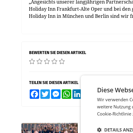
„Angesichts unserer langjährigen Partnerscha
Holiday Inn Frankfurt-Alte Oper und bei den
Holiday Inn in München und Berlin sind wir f
BEWERTEN SIE DIESEN ARTIKEL
TEILEN SIE DIESEN ARTIKEL
Diese Webse
Facebook
Twitter
Messenger
WhatsApp
LinkedIn
XING
Teilen
Wir verwenden Co
weitere Nutzung 
Cookie-Richtlinie
DETAILS ANZ
RETAIL