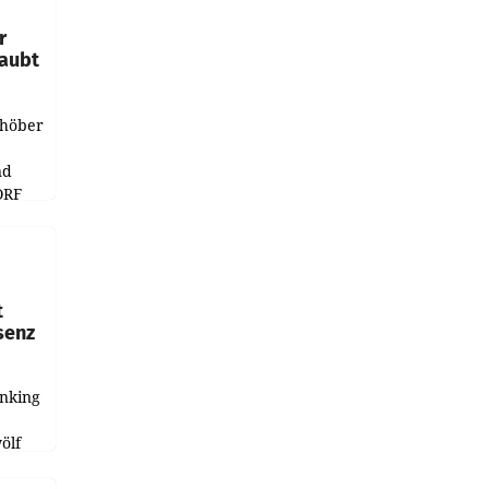
r
laubt
chöber
nd
ORF
r APA
t
senz
anking
e
ölf
ysiert,