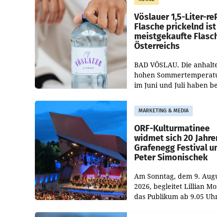
„Keep Cool“ ist zu 100 Pr
Vöslauer 1,5-Liter-re
Flasche prickelnd ist
meistgekaufte Flasc
Österreichs
BAD VÖSLAU. Die anhalt
hohen Sommertemperat
im Juni und Juli haben b
niederösterreichischen
Getränkehersteller Vösla
MARKETING & MEDIA
deutlichen Absatzzuwäc
geführt. Während
ORF-Kulturmatinee
widmet sich 20 Jahre
Grafenegg Festival u
Peter Simonischek
Am Sonntag, dem 9. Aug
2026, begleitet Lillian M
das Publikum ab 9.05 Uh
durch die ORF-
„Kulturmatinee“. Die Se