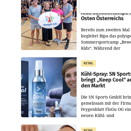
Bipa unterstützt Be
Kids Sommercamps 
Osten Österreichs
Bereits zum zweiten Mal
begleitet Bipa das polysp
Sommersportcamp „Bew
Kids“. Während der
Campwochen in den Mon
Juli und August versorgt
RETAIL
Unternehmen Kinder so
Kühl-Spray: SN Sport
bringt „Keep Cool“ a
den Markt
Die SN Sports GmbH brin
gemeinsam mit der Firm
Feygenblatt FloGu OG ei
neuen Kühl- und
Regenerations-Spray auf
Markt. Das Produkt nam
RETAIL