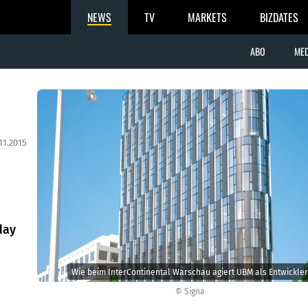
NEWS
TV
MARKETS
BIZDATES
ABO
MED
11.2015
day
Wie beim InterContinental Warschau agiert UBM als Entwickler
© Signa