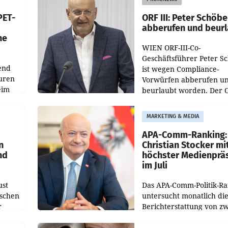
ozent
Gestaltungselemente
PET-
ORF III: Peter Schöbe
abberufen und beur
he
WIEN ORF-III-Co-
Geschäftsführer Peter S
end
ist wegen Compliance-
uren
Vorwürfen abberufen u
eim
beurlaubt worden. Der 
bestätigte gegenüber de
uer zu
entsprechende
MARKETING & MEDIA
hsen
Medienberichte.
APA-Comm-Ranking:
n
Christian Stocker mi
nd
höchster Medienprä
im Juli
ust
Das APA-Comm-Politik-R
oschen
untersucht monatlich di
r
Berichterstattung von zw
österreichischen
ndung
Tageszeitungen und anal