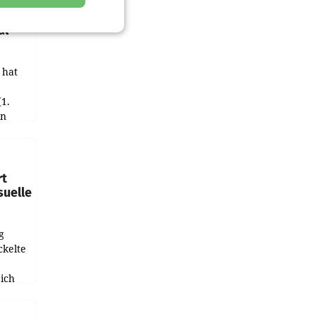
hnet
al
 hat
(1.
in
haftet.
leich
rt
suelle
g
ckelte
ich
e