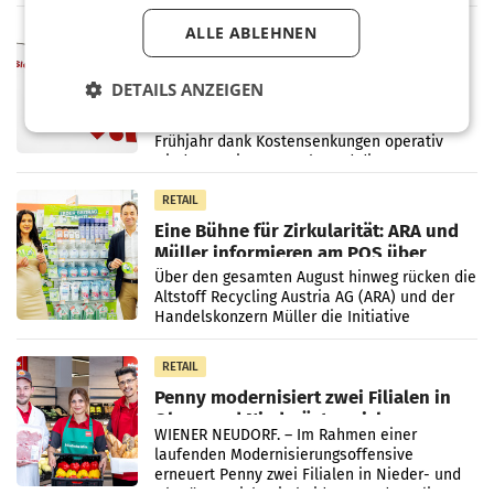
einem Plus von 3,8 Prozent gegenüber dem
Vergleichszeitraum
ALLE ABLEHNEN
MARKETING & MEDIA
ProSiebenSat.1 spart und macht
überraschend viel Gewinn
DETAILS ANZEIGEN
UNTERFÖHRING/MAILAND/AMSTERDAM. Der
Fernsehkonzern ProSiebenSat.1 hat im
Frühjahr dank Kostensenkungen operativ
wieder Gewinn gemacht und die
Markterwartung deutlich übertroffen.
RETAIL
Eine Bühne für Zirkularität: ARA und
Müller informieren am POS über
Kreislauffähigkeit
Über den gesamten August hinweg rücken die
Altstoff Recycling Austria AG (ARA) und der
Handelskonzern Müller die Initiative
„Kreislauf-Helden“ in allen österreichischen
Müller-Filialen
RETAIL
Penny modernisiert zwei Filialen in
Ober- und Niederösterreich
WIENER NEUDORF. – Im Rahmen einer
laufenden Modernisierungsoffensive
erneuert Penny zwei Filialen in Nieder- und