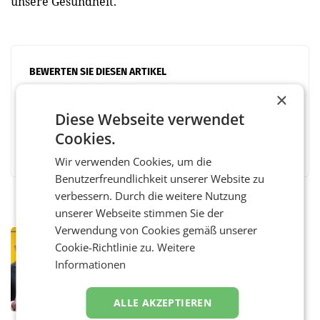
unsere Gesundheit.
BEWERTEN SIE DIESEN ARTIKEL
×
Diese Webseite verwendet
Cookies.
Facebook
Twitter
Messenger
WhatsApp
LinkedIn
XING
Teilen
Wir verwenden Cookies, um die
Benutzerfreundlichkeit unserer Website zu
verbessern. Durch die weitere Nutzung
unserer Webseite stimmen Sie der
Verwendung von Cookies gemäß unserer
PRIMENEWS
Cookie-Richtlinie zu.
Weitere
Österreichische Post: Umsatzplus im
Informationen
ersten Halbjahr trotz schwachem
Briefgeschäft
WIEN Die Österreichische Post AG hat im
ersten Halbjahr 2026 einen Konzernumsatz
ALLE AKZEPTIEREN
von 1.544,0 Mio. EUR erwirtschaftet, was