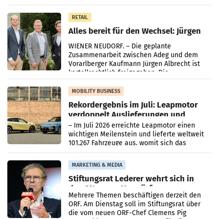
Oberösterreich. Die beiden Standorte liegen
in Haag sowie im rund
RETAIL
Alles bereit für den Wechsel: Jürgen
Albrecht setzt ab 1.1.2027 auf Adeg
WIENER NEUDORF. – Die geplante
Zusammenarbeit zwischen Adeg und dem
Vorarlberger Kaufmann Jürgen Albrecht ist
kartellrechtlich freigegeben: Die
Bundeswettbewerbsbehörde und der
Bundeskartellanwalt
MOBILITY BUSINESS
Rekordergebnis im Juli: Leapmotor
verdoppelt Auslieferungen und
überschreitet die 100.000er-Marke
– Im Juli 2026 erreichte Leapmotor einen
wichtigen Meilenstein und lieferte weltweit
101.267 Fahrzeuge aus, womit sich das
Ergebnis gegenüber Juli 2025 mehr als
verdoppelte (+102
MARKETING & MEDIA
Stiftungsrat Lederer wehrt sich in
den SN gegen Vorwürfe
Mehrere Themen beschäftigen derzeit den
ORF. Am Dienstag soll im Stiftungsrat über
die vom neuen ORF-Chef Clemens Pig