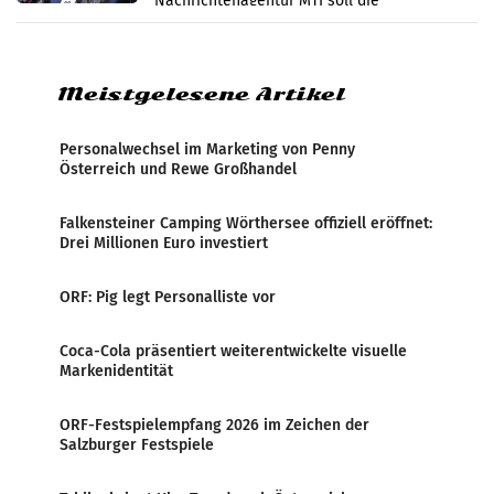
Nachrichtenagentur MTI soll die
systematische Nachrichten-Manipulation und
Zensur bei der Agentur während der Zeit
Meistgelesene Artikel
Personalwechsel im Marketing von Penny
Österreich und Rewe Großhandel
Falkensteiner Camping Wörthersee offiziell eröffnet:
Drei Millionen Euro investiert
ORF: Pig legt Personalliste vor
Coca-Cola präsentiert weiterentwickelte visuelle
Markenidentität
ORF-Festspielempfang 2026 im Zeichen der
Salzburger Festspiele