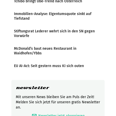
Tchibo bringt Ube-Trend nach Österreich
Immobilien-Analyse: Eigentumsquote sinkt auf
Tiefstand
Stiftungsrat Lederer wehrt sich in den SN gegen
Vorwürfe
McDonald’s baut neues Restaurant in
Waidhofen/Ybbs
EU AI-Act: Seit gestern muss KI sich outen
newsletter
Mit unseren News bleiben Sie am Puls der Zeit!
Melden Sie sich jetzt für unseren gratis Newsletter
an.
mark_email_read
Newsletter jetzt abonnieren