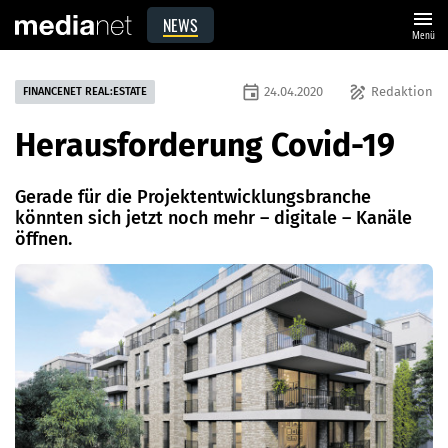
menu
NEWS
Menü
event
draw
24.04.2020
Redaktion
FINANCENET REAL:ESTATE
Herausforderung Covid-19
Gerade für die Projektentwicklungsbranche
könnten sich jetzt noch mehr – digitale – Kanäle
öffnen.