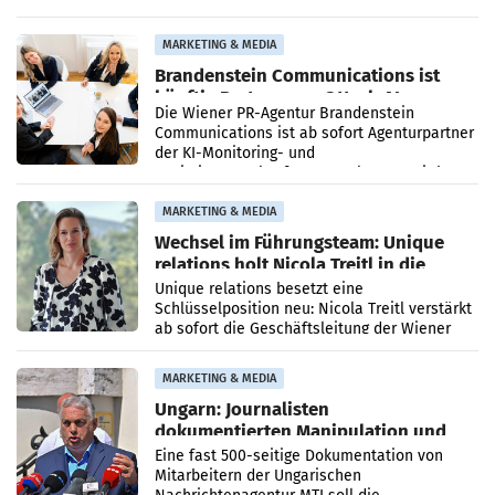
vorgeschlagenen Besetzungen für die
Direktionen abgestimmt werden.
MARKETING & MEDIA
Brandenstein Communications ist
künftig Partner von OtterlyAI
Die Wiener PR-Agentur Brandenstein
Communications ist ab sofort Agenturpartner
der KI-Monitoring- und
Optimierungsplattform OtterlyAI. Damit baut
die Agentur ihr Leistungsportfolio
MARKETING & MEDIA
Wechsel im Führungsteam: Unique
relations holt Nicola Treitl in die
Geschäftsleitung
Unique relations besetzt eine
Schlüsselposition neu: Nicola Treitl verstärkt
ab sofort die Geschäftsleitung der Wiener
PR-Agentur an der Seite von Josef Kalina und
Anna Kalina-Mahr.
MARKETING & MEDIA
Ungarn: Journalisten
dokumentierten Manipulation und
Zensur
Eine fast 500-seitige Dokumentation von
Mitarbeitern der Ungarischen