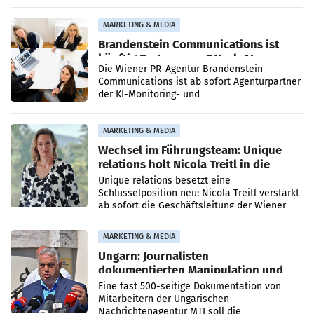
vorgeschlagenen Besetzungen für die
Direktionen abgestimmt werden.
MARKETING & MEDIA
Brandenstein Communications ist
künftig Partner von OtterlyAI
Die Wiener PR-Agentur Brandenstein
Communications ist ab sofort Agenturpartner
der KI-Monitoring- und
Optimierungsplattform OtterlyAI. Damit baut
die Agentur ihr Leistungsportfolio
MARKETING & MEDIA
Wechsel im Führungsteam: Unique
relations holt Nicola Treitl in die
Geschäftsleitung
Unique relations besetzt eine
Schlüsselposition neu: Nicola Treitl verstärkt
ab sofort die Geschäftsleitung der Wiener
PR-Agentur an der Seite von Josef Kalina und
Anna Kalina-Mahr.
MARKETING & MEDIA
Ungarn: Journalisten
dokumentierten Manipulation und
Zensur
Eine fast 500-seitige Dokumentation von
Mitarbeitern der Ungarischen
Nachrichtenagentur MTI soll die