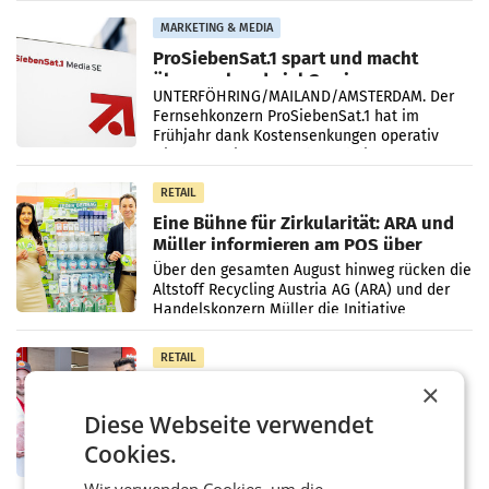
Vergleichszeitraum
MARKETING & MEDIA
ProSiebenSat.1 spart und macht
überraschend viel Gewinn
UNTERFÖHRING/MAILAND/AMSTERDAM. Der
Fernsehkonzern ProSiebenSat.1 hat im
Frühjahr dank Kostensenkungen operativ
wieder Gewinn gemacht und die
Markterwartung deutlich übertroffen.
RETAIL
Eine Bühne für Zirkularität: ARA und
Müller informieren am POS über
Kreislauffähigkeit
Über den gesamten August hinweg rücken die
Altstoff Recycling Austria AG (ARA) und der
Handelskonzern Müller die Initiative
„Kreislauf-Helden“ in allen österreichischen
Müller-Filialen
RETAIL
Penny modernisiert zwei Filialen in
×
Ober- und Niederösterreich
Diese Webseite verwendet
WIENER NEUDORF. – Im Rahmen einer
laufenden Modernisierungsoffensive
Cookies.
erneuert Penny zwei Filialen in Nieder- und
Oberösterreich. Die beiden Standorte liegen