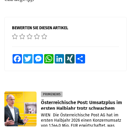
BEWERTEN SIE DIESEN ARTIKEL
Facebook
Twitter
Messenger
WhatsApp
LinkedIn
XING
Teilen
PRIMENEWS
Österreichische Post: Umsatzplus im
ersten Halbjahr trotz schwachem
Briefgeschäft
WIEN Die Österreichische Post AG hat im
ersten Halbjahr 2026 einen Konzernumsatz
von 1.544,0 Mio. EUR erwirtschaftet, was
einem Plus von 3,8 Prozent gegenüber dem