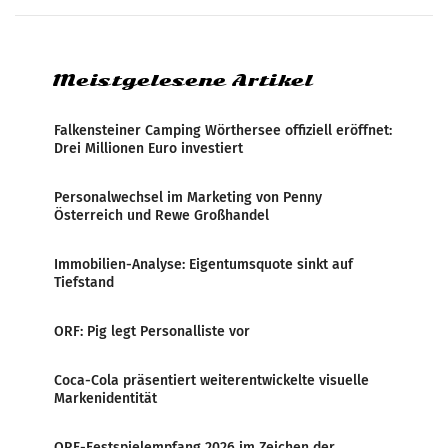
systematische Nachrichten-Manipulation und
Zensur bei der Agentur während der Zeit
Meistgelesene Artikel
Falkensteiner Camping Wörthersee offiziell eröffnet:
Drei Millionen Euro investiert
Personalwechsel im Marketing von Penny
Österreich und Rewe Großhandel
Immobilien-Analyse: Eigentumsquote sinkt auf
Tiefstand
ORF: Pig legt Personalliste vor
Coca-Cola präsentiert weiterentwickelte visuelle
Markenidentität
ORF-Festspielempfang 2026 im Zeichen der