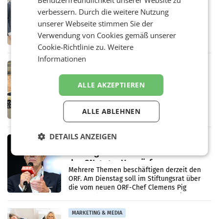
Benutzerfreundlichkeit unserer Website zu
Alles bereit für den Wechsel: Jürgen
verbessern. Durch die weitere Nutzung
Albrecht setzt ab 1.1.2027 auf Adeg
WIENER NEUDORF. – Die geplante
unserer Webseite stimmen Sie der
Zusammenarbeit zwischen Adeg und dem
Verwendung von Cookies gemäß unserer
Vorarlberger Kaufmann Jürgen Albrecht ist
Cookie-Richtlinie zu.
Weitere
kartellrechtlich freigegeben: Die
Bundeswettbewerbsbehörde und der
Informationen
Bundeskartellanwalt
MOBILITY BUSINESS
Rekordergebnis im Juli: Leapmotor
ALLE AKZEPTIEREN
verdoppelt Auslieferungen und
überschreitet die 100.000er-Marke
– Im Juli 2026 erreichte Leapmotor einen
wichtigen Meilenstein und lieferte weltweit
ALLE ABLEHNEN
101.267 Fahrzeuge aus, womit sich das
Ergebnis gegenüber Juli 2025 mehr als
verdoppelte (+102
DETAILS ANZEIGEN
MARKETING & MEDIA
Stiftungsrat Lederer wehrt sich in
den SN gegen Vorwürfe
Mehrere Themen beschäftigen derzeit den
ORF. Am Dienstag soll im Stiftungsrat über
die vom neuen ORF-Chef Clemens Pig
vorgeschlagenen Besetzungen für die
Direktionen abgestimmt werden.
MARKETING & MEDIA