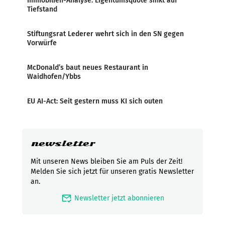
Immobilien-Analyse: Eigentumsquote sinkt auf
Tiefstand
Stiftungsrat Lederer wehrt sich in den SN gegen
Vorwürfe
McDonald’s baut neues Restaurant in
Waidhofen/Ybbs
EU AI-Act: Seit gestern muss KI sich outen
newsletter
Mit unseren News bleiben Sie am Puls der Zeit!
Melden Sie sich jetzt für unseren gratis Newsletter
an.
mark_email_read
Newsletter jetzt abonnieren