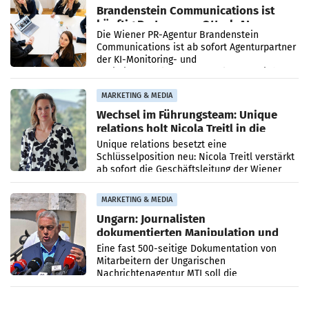
Brandenstein Communications ist
künftig Partner von OtterlyAI
Die Wiener PR-Agentur Brandenstein
Communications ist ab sofort Agenturpartner
der KI-Monitoring- und
Optimierungsplattform OtterlyAI. Damit baut
die Agentur ihr Leistungsportfolio
MARKETING & MEDIA
Wechsel im Führungsteam: Unique
relations holt Nicola Treitl in die
Geschäftsleitung
Unique relations besetzt eine
Schlüsselposition neu: Nicola Treitl verstärkt
ab sofort die Geschäftsleitung der Wiener
PR-Agentur an der Seite von Josef Kalina und
Anna Kalina-Mahr.
MARKETING & MEDIA
Ungarn: Journalisten
dokumentierten Manipulation und
Zensur
Eine fast 500-seitige Dokumentation von
Mitarbeitern der Ungarischen
Nachrichtenagentur MTI soll die
systematische Nachrichten-Manipulation und
Zensur bei der Agentur während der Zeit