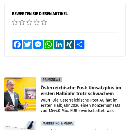
BEWERTEN SIE DIESEN ARTIKEL
Facebook
Twitter
Messenger
WhatsApp
LinkedIn
XING
Teilen
PRIMENEWS
Österreichische Post: Umsatzplus im
ersten Halbjahr trotz schwachem
Briefgeschäft
WIEN Die Österreichische Post AG hat im
ersten Halbjahr 2026 einen Konzernumsatz
von 1.544,0 Mio. EUR erwirtschaftet, was
einem Plus von 3,8 Prozent gegenüber dem
Vergleichszeitraum
MARKETING & MEDIA