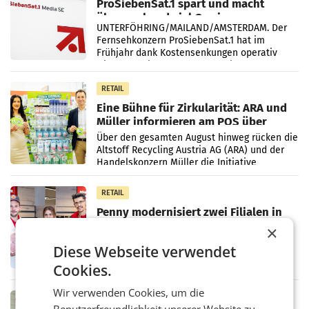
ProSiebenSat.1 spart und macht
überraschend viel Gewinn
UNTERFÖHRING/MAILAND/AMSTERDAM. Der
Fernsehkonzern ProSiebenSat.1 hat im
Frühjahr dank Kostensenkungen operativ
wieder Gewinn gemacht und die
Markterwartung deutlich übertroffen.
RETAIL
Eine Bühne für Zirkularität: ARA und
Müller informieren am POS über
Kreislauffähigkeit
Über den gesamten August hinweg rücken die
Altstoff Recycling Austria AG (ARA) und der
Handelskonzern Müller die Initiative
„Kreislauf-Helden“ in allen österreichischen
Müller-Filialen
RETAIL
Penny modernisiert zwei Filialen in
Ober- und Niederösterreich
×
WIENER NEUDORF. – Im Rahmen einer
Diese Webseite verwendet
laufenden Modernisierungsoffensive
erneuert Penny zwei Filialen in Nieder- und
Cookies.
Oberösterreich. Die beiden Standorte liegen
in Haag sowie im rund
Wir verwenden Cookies, um die
RETAIL