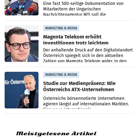
Zensur
Eine fast 500-seitige Dokumentation von
Mitarbeitern der Ungarischen
Nachrichtenagentur MTI soll die
systematische Nachrichten-Manipulation und
Zensur bei der Agentur während der Zeit
MARKETING & MEDIA
Magenta Telekom erhöht
Investitionen trotz leichtem
Umsatzrückgang
Der anhaltende Druck auf den Digitalstandort
Österreich spiegelt sich in den aktuellen
Zahlen von Magenta Telekom wider. In den
ersten sechs Monaten des laufenden Jahres
verzeichnete
MARKETING & MEDIA
Studie zur Medienpräsenz: Wie
Österreichs ATX-Unternehmen
international wahrgenommen
Österreichs börsennotierte Unternehmen
werden
agieren längst auf internationalen Märkten.
Eine neue internationale
Medienresonanzanalyse untersucht die
weltweite Berichterstattung über
Meistgelesene Artikel