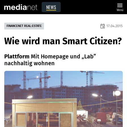
menu
NEWS
Menü
event
17.04.2015
FINANCENET REAL:ESTATE
Wie wird man Smart Citizen?
Plattform
Mit Homepage und „Lab”
nachhaltig wohnen