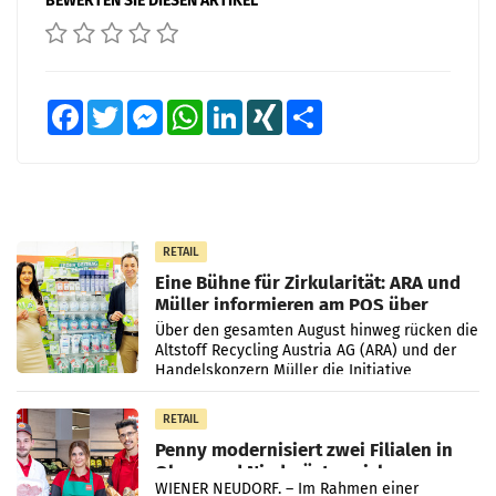
BEWERTEN SIE DIESEN ARTIKEL
Facebook
Twitter
Messenger
WhatsApp
LinkedIn
XING
Teilen
RETAIL
Eine Bühne für Zirkularität: ARA und
Müller informieren am POS über
Kreislauffähigkeit
Über den gesamten August hinweg rücken die
Altstoff Recycling Austria AG (ARA) und der
Handelskonzern Müller die Initiative
„Kreislauf-Helden“ in allen österreichischen
Müller-Filialen
RETAIL
Penny modernisiert zwei Filialen in
Ober- und Niederösterreich
WIENER NEUDORF. – Im Rahmen einer