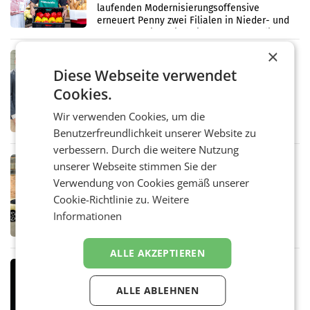
laufenden Modernisierungsoffensive
erneuert Penny zwei Filialen in Nieder- und
Oberösterreich. Die beiden Standorte liegen
in Haag sowie im rund
×
RETAIL
Diese Webseite verwendet
Alles bereit für den Wechsel: Jürgen
Albrecht setzt ab 1.1.2027 auf Adeg
Cookies.
WIENER NEUDORF. – Die geplante
Zusammenarbeit zwischen Adeg und dem
Wir verwenden Cookies, um die
Vorarlberger Kaufmann Jürgen Albrecht ist
Benutzerfreundlichkeit unserer Website zu
kartellrechtlich freigegeben: Die
Bundeswettbewerbsbehörde und der
verbessern. Durch die weitere Nutzung
Bundeskartellanwalt
MOBILITY BUSINESS
unserer Webseite stimmen Sie der
Rekordergebnis im Juli: Leapmotor
Verwendung von Cookies gemäß unserer
verdoppelt Auslieferungen und
Cookie-Richtlinie zu.
Weitere
überschreitet die 100.000er-Marke
– Im Juli 2026 erreichte Leapmotor einen
Informationen
wichtigen Meilenstein und lieferte weltweit
101.267 Fahrzeuge aus, womit sich das
Ergebnis gegenüber Juli 2025 mehr als
ALLE AKZEPTIEREN
verdoppelte (+102
MARKETING & MEDIA
Stiftungsrat Lederer wehrt sich in
ALLE ABLEHNEN
den SN gegen Vorwürfe
Mehrere Themen beschäftigen derzeit den