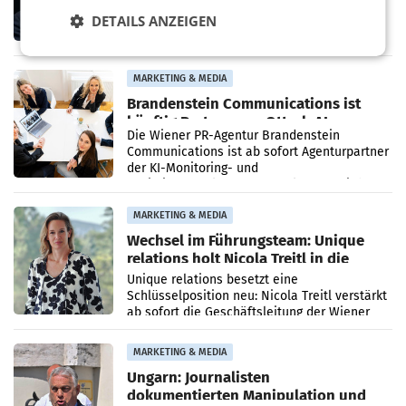
ORF. Am Dienstag soll im Stiftungsrat über
DETAILS ANZEIGEN
die vom neuen ORF-Chef Clemens Pig
vorgeschlagenen Besetzungen für die
Direktionen abgestimmt werden.
MARKETING & MEDIA
Brandenstein Communications ist
künftig Partner von OtterlyAI
Die Wiener PR-Agentur Brandenstein
Communications ist ab sofort Agenturpartner
der KI-Monitoring- und
Optimierungsplattform OtterlyAI. Damit baut
die Agentur ihr Leistungsportfolio
MARKETING & MEDIA
Wechsel im Führungsteam: Unique
relations holt Nicola Treitl in die
Geschäftsleitung
Unique relations besetzt eine
Schlüsselposition neu: Nicola Treitl verstärkt
ab sofort die Geschäftsleitung der Wiener
PR-Agentur an der Seite von Josef Kalina und
Anna Kalina-Mahr.
MARKETING & MEDIA
Ungarn: Journalisten
dokumentierten Manipulation und