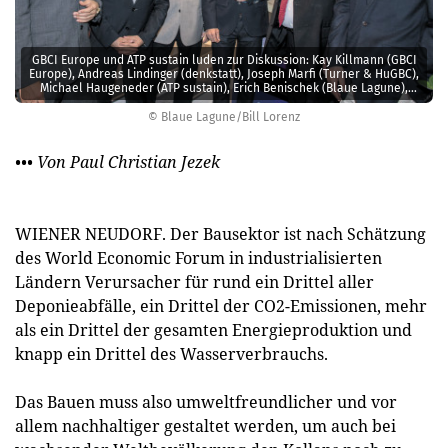
GBCI Europe und ATP sustain luden zur Diskussion: Kay Killmann (GBCI
Europe), Andreas Lindinger (denkstatt), Joseph Marfi (Turner & HuGBC),
Michael Haugeneder (ATP sustain), Erich Benischek (Blaue Lagune),
Andreas Köttl (value one; v.l.).
© Blaue Lagune/Bill Lorenz
••• Von Paul Christian Jezek
WIENER NEUDORF. Der Bausektor ist nach Schätzung
des World Economic Forum in industrialisierten
Ländern Verursacher für rund ein Drittel aller
Deponieabfälle, ein Drittel der CO2-Emissionen, mehr
als ein Drittel der gesamten Energieproduktion und
knapp ein Drittel des Wasserverbrauchs.
Das Bauen muss also umweltfreundlicher und vor
allem nachhaltiger gestaltet werden, um auch bei