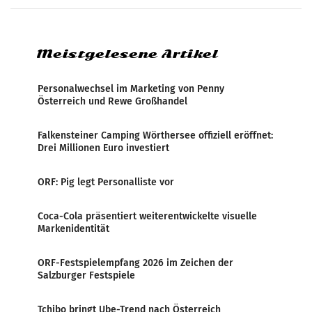
systematische Nachrichten-Manipulation und
Zensur bei der Agentur während der Zeit
Meistgelesene Artikel
Personalwechsel im Marketing von Penny
Österreich und Rewe Großhandel
Falkensteiner Camping Wörthersee offiziell eröffnet:
Drei Millionen Euro investiert
ORF: Pig legt Personalliste vor
Coca-Cola präsentiert weiterentwickelte visuelle
Markenidentität
ORF-Festspielempfang 2026 im Zeichen der
Salzburger Festspiele
Tchibo bringt Ube-Trend nach Österreich