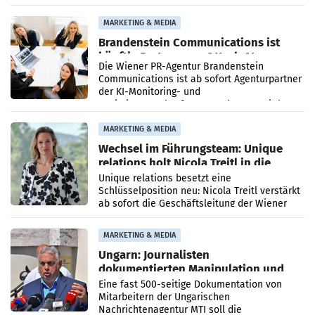
Direktionen abgestimmt werden.
MARKETING & MEDIA
Brandenstein Communications ist
künftig Partner von OtterlyAI
Die Wiener PR-Agentur Brandenstein
Communications ist ab sofort Agenturpartner
der KI-Monitoring- und
Optimierungsplattform OtterlyAI. Damit baut
die Agentur ihr Leistungsportfolio
MARKETING & MEDIA
Wechsel im Führungsteam: Unique
relations holt Nicola Treitl in die
Geschäftsleitung
Unique relations besetzt eine
Schlüsselposition neu: Nicola Treitl verstärkt
ab sofort die Geschäftsleitung der Wiener
PR-Agentur an der Seite von Josef Kalina und
Anna Kalina-Mahr.
MARKETING & MEDIA
Ungarn: Journalisten
dokumentierten Manipulation und
Zensur
Eine fast 500-seitige Dokumentation von
Mitarbeitern der Ungarischen
Nachrichtenagentur MTI soll die