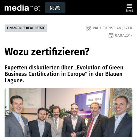
menu
NEWS
Menü
draw
PAUL CHRISTIAN JEZEK
FINANCENET REAL:ESTATE
event
07.07.2017
Wozu zertifizieren?
Experten diskutierten über „Evolution of Green
Business Certification in Europe” in der Blauen
Lagune.