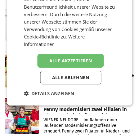
Vergleichszeitraum
Benutzerfreundlichkeit unserer Website zu
MARKETING & MEDIA
verbessern. Durch die weitere Nutzung
ProSiebenSat.1 spart und macht
überraschend viel Gewinn
unserer Webseite stimmen Sie der
UNTERFÖHRING/MAILAND/AMSTERDAM. Der
Verwendung von Cookies gemäß unserer
Fernsehkonzern ProSiebenSat.1 hat im
Cookie-Richtlinie zu.
Weitere
Frühjahr dank Kostensenkungen operativ
wieder Gewinn gemacht und die
Informationen
Markterwartung deutlich übertroffen.
RETAIL
ALLE AKZEPTIEREN
Eine Bühne für Zirkularität: ARA und
Müller informieren am POS über
Kreislauffähigkeit
Über den gesamten August hinweg rücken die
ALLE ABLEHNEN
Altstoff Recycling Austria AG (ARA) und der
Handelskonzern Müller die Initiative
„Kreislauf-Helden“ in allen österreichischen
DETAILS ANZEIGEN
Müller-Filialen
RETAIL
Penny modernisiert zwei Filialen in
Ober- und Niederösterreich
WIENER NEUDORF. – Im Rahmen einer
laufenden Modernisierungsoffensive
erneuert Penny zwei Filialen in Nieder- und
Oberösterreich. Die beiden Standorte liegen