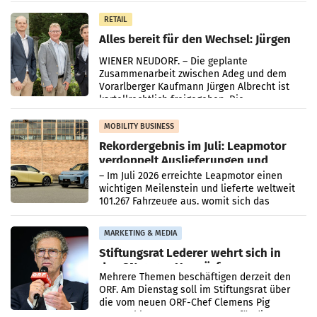
in Haag sowie im rund
RETAIL
Alles bereit für den Wechsel: Jürgen
Albrecht setzt ab 1.1.2027 auf Adeg
WIENER NEUDORF. – Die geplante
Zusammenarbeit zwischen Adeg und dem
Vorarlberger Kaufmann Jürgen Albrecht ist
kartellrechtlich freigegeben: Die
Bundeswettbewerbsbehörde und der
Bundeskartellanwalt
MOBILITY BUSINESS
Rekordergebnis im Juli: Leapmotor
verdoppelt Auslieferungen und
überschreitet die 100.000er-Marke
– Im Juli 2026 erreichte Leapmotor einen
wichtigen Meilenstein und lieferte weltweit
101.267 Fahrzeuge aus, womit sich das
Ergebnis gegenüber Juli 2025 mehr als
verdoppelte (+102
MARKETING & MEDIA
Stiftungsrat Lederer wehrt sich in
den SN gegen Vorwürfe
Mehrere Themen beschäftigen derzeit den
ORF. Am Dienstag soll im Stiftungsrat über
die vom neuen ORF-Chef Clemens Pig
vorgeschlagenen Besetzungen für die