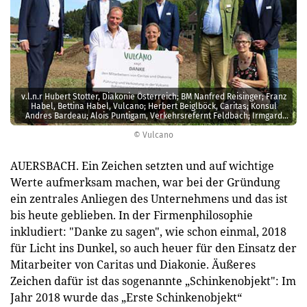
v.l.n.r Hubert Stotter, Diakonie Österreich; BM Nanfred Reisinger; Franz
Habel, Bettina Habel, Vulcano; Herbert Beiglböck, Caritas; Konsul
Andres Bardeau; Alois Puntigam, Verkehrsrefernt Feldbach; Irmgard
Rieger, Caritas.
© Vulcano
AUERSBACH. Ein Zeichen setzten und auf wichtige
Werte aufmerksam machen, war bei der Gründung
ein zentrales Anliegen des Unternehmens und das ist
bis heute geblieben. In der Firmenphilosophie
inkludiert: "Danke zu sagen", wie schon einmal, 2018
für Licht ins Dunkel, so auch heuer für den Einsatz der
Mit­arbeiter von Caritas und Diakonie. Äußeres
Zeichen dafür ist das sogenannte „Schinkenobjekt": Im
Jahr 2018 wurde das „Erste Schinkenobjekt“