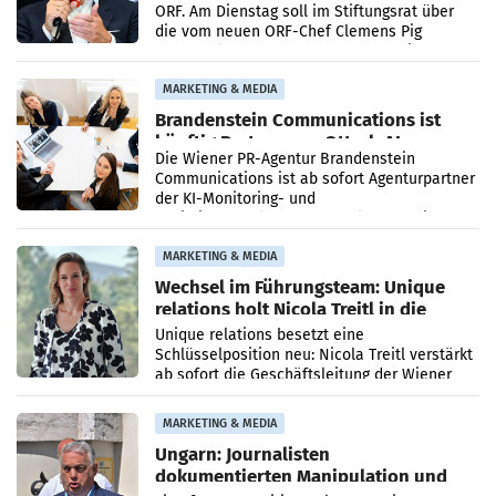
ORF. Am Dienstag soll im Stiftungsrat über
die vom neuen ORF-Chef Clemens Pig
vorgeschlagenen Besetzungen für die
Direktionen abgestimmt werden.
MARKETING & MEDIA
Brandenstein Communications ist
künftig Partner von OtterlyAI
Die Wiener PR-Agentur Brandenstein
Communications ist ab sofort Agenturpartner
der KI-Monitoring- und
Optimierungsplattform OtterlyAI. Damit baut
die Agentur ihr Leistungsportfolio
MARKETING & MEDIA
Wechsel im Führungsteam: Unique
relations holt Nicola Treitl in die
Geschäftsleitung
Unique relations besetzt eine
Schlüsselposition neu: Nicola Treitl verstärkt
ab sofort die Geschäftsleitung der Wiener
PR-Agentur an der Seite von Josef Kalina und
Anna Kalina-Mahr.
MARKETING & MEDIA
Ungarn: Journalisten
dokumentierten Manipulation und