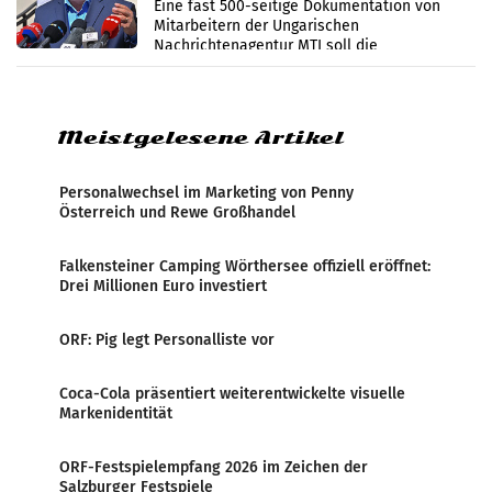
Zensur
Eine fast 500-seitige Dokumentation von
Mitarbeitern der Ungarischen
Nachrichtenagentur MTI soll die
systematische Nachrichten-Manipulation und
Zensur bei der Agentur während der Zeit
Meistgelesene Artikel
Personalwechsel im Marketing von Penny
Österreich und Rewe Großhandel
Falkensteiner Camping Wörthersee offiziell eröffnet:
Drei Millionen Euro investiert
ORF: Pig legt Personalliste vor
Coca-Cola präsentiert weiterentwickelte visuelle
Markenidentität
ORF-Festspielempfang 2026 im Zeichen der
Salzburger Festspiele