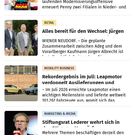
laufenden Modernisierungsoffensive
erneuert Penny zwei Filialen in Nieder- und
Oberösterreich. Die beiden Standorte liegen
in Haag sowie im rund
RETAIL
Alles bereit für den Wechsel: Jürgen
Albrecht setzt ab 1.1.2027 auf Adeg
WIENER NEUDORF. – Die geplante
Zusammenarbeit zwischen Adeg und dem
Vorarlberger Kaufmann Jürgen Albrecht ist
kartellrechtlich freigegeben: Die
Bundeswettbewerbsbehörde und der
Bundeskartellanwalt
MOBILITY BUSINESS
Rekordergebnis im Juli: Leapmotor
verdoppelt Auslieferungen und
überschreitet die 100.000er-Marke
– Im Juli 2026 erreichte Leapmotor einen
wichtigen Meilenstein und lieferte weltweit
101.267 Fahrzeuge aus, womit sich das
Ergebnis gegenüber Juli 2025 mehr als
verdoppelte (+102
MARKETING & MEDIA
Stiftungsrat Lederer wehrt sich in
den SN gegen Vorwürfe
Mehrere Themen beschäftigen derzeit den