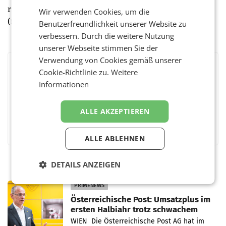
reichischen Markt und im Export 4 weitere Staaten.
Wir verwenden Cookies, um die
(red)
Benutzerfreundlichkeit unserer Website zu
verbessern. Durch die weitere Nutzung
unserer Webseite stimmen Sie der
Verwendung von Cookies gemäß unserer
BEWERTEN SIE DIESEN ARTIKEL
Cookie-Richtlinie zu.
Weitere
Informationen
ALLE AKZEPTIEREN
Facebook
Twitter
Messenger
WhatsApp
LinkedIn
XING
Teilen
ALLE ABLEHNEN
DETAILS ANZEIGEN
PRIMENEWS
Österreichische Post: Umsatzplus im
ersten Halbjahr trotz schwachem
Briefgeschäft
WIEN Die Österreichische Post AG hat im