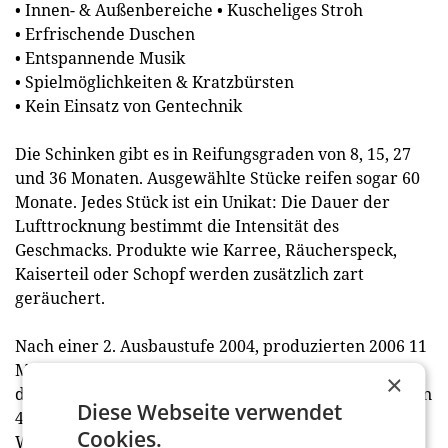
• Innen- & Außenbereiche • Kuscheliges Stroh
• Erfrischende Duschen
• Entspannende Musik
• Spielmöglichkeiten & Kratzbürsten
• Kein Einsatz von Gentechnik
Die Schinken gibt es in Reifungsgraden von 8, 15, 27
und 36 Monaten. Ausgewählte Stücke reifen sogar 60
Monate. Jedes Stück ist ein Unikat: Die Dauer der
Lufttrock­nung bestimmt die Intensität des
Geschmacks. Produkte wie Karree, Räucherspeck,
Kaiserteil oder Schopf werden zusätzlich zart
geräuchert.
Nach einer 2. Ausbaustufe 2004, produzierten 2006 11
Mitarbeiter etwa 4.000 Schinken im Jahr. 2012 wurde
×
die Schinkenerlebniswelt eröffnet. Heute produzieren
Diese Webseite verwendet
42 Mitarbei­ter etwa 11.000 Schinken und andere
Cookies.
Wurstwaren und bedienen damit den öster­