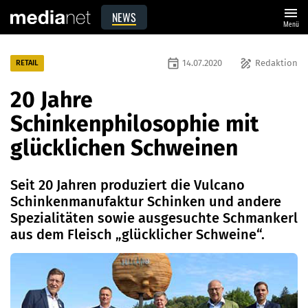
menu
NEWS
Menü
event
draw
14.07.2020
Redaktion
RETAIL
20 Jahre
Schinkenphilosophie mit
glücklichen Schweinen
Seit 20 Jahren produziert die Vulcano
Schinkenmanufaktur Schinken und ande­re
Spezialitäten sowie ausgesuchte Schmankerl
aus dem Fleisch „glücklicher Schweine“.