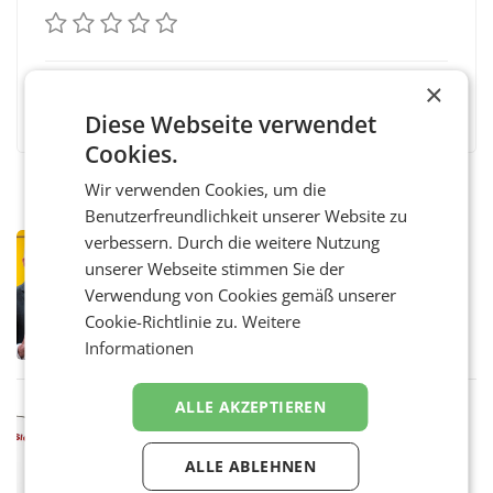
×
Facebook
Twitter
Messenger
WhatsApp
LinkedIn
XING
Teilen
Diese Webseite verwendet
Cookies.
Wir verwenden Cookies, um die
Benutzerfreundlichkeit unserer Website zu
verbessern. Durch die weitere Nutzung
PRIMENEWS
unserer Webseite stimmen Sie der
Österreichische Post: Umsatzplus im
ersten Halbjahr trotz schwachem
Verwendung von Cookies gemäß unserer
Briefgeschäft
WIEN Die Österreichische Post AG hat im
Cookie-Richtlinie zu.
Weitere
ersten Halbjahr 2026 einen Konzernumsatz
Informationen
von 1.544,0 Mio. EUR erwirtschaftet, was
einem Plus von 3,8 Prozent gegenüber dem
Vergleichszeitraum
ALLE AKZEPTIEREN
MARKETING & MEDIA
ProSiebenSat.1 spart und macht
überraschend viel Gewinn
ALLE ABLEHNEN
UNTERFÖHRING/MAILAND/AMSTERDAM. Der