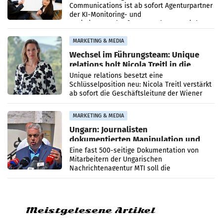
Communications ist ab sofort Agenturpartner
der KI-Monitoring- und
Optimierungsplattform OtterlyAI. Damit baut
die Agentur ihr Leistungsportfolio
MARKETING & MEDIA
Wechsel im Führungsteam: Unique
relations holt Nicola Treitl in die
Geschäftsleitung
Unique relations besetzt eine
Schlüsselposition neu: Nicola Treitl verstärkt
ab sofort die Geschäftsleitung der Wiener
PR-Agentur an der Seite von Josef Kalina und
Anna Kalina-Mahr.
MARKETING & MEDIA
Ungarn: Journalisten
dokumentierten Manipulation und
Zensur
Eine fast 500-seitige Dokumentation von
Mitarbeitern der Ungarischen
Nachrichtenagentur MTI soll die
systematische Nachrichten-Manipulation und
Zensur bei der Agentur während der Zeit
Meistgelesene Artikel