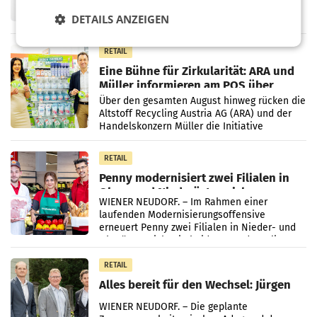
Fernsehkonzern ProSiebenSat.1 hat im
Frühjahr dank Kostensenkungen operativ
DETAILS ANZEIGEN
wieder Gewinn gemacht und die
Markterwartung deutlich übertroffen.
RETAIL
Eine Bühne für Zirkularität: ARA und
Müller informieren am POS über
Kreislauffähigkeit
Über den gesamten August hinweg rücken die
Altstoff Recycling Austria AG (ARA) und der
Handelskonzern Müller die Initiative
„Kreislauf-Helden“ in allen österreichischen
Müller-Filialen
RETAIL
Penny modernisiert zwei Filialen in
Ober- und Niederösterreich
WIENER NEUDORF. – Im Rahmen einer
laufenden Modernisierungsoffensive
erneuert Penny zwei Filialen in Nieder- und
Oberösterreich. Die beiden Standorte liegen
in Haag sowie im rund
RETAIL
Alles bereit für den Wechsel: Jürgen
Albrecht setzt ab 1.1.2027 auf Adeg
WIENER NEUDORF. – Die geplante