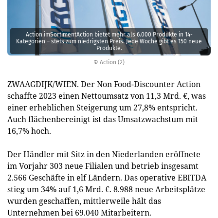
Action imSortimentAction bietet mehr als 6.000 Produkte in 14 ­
Kategorien – stets zum ­niedrigsten Preis. Jede Woche gibt es 150 neue
Produkte.
© Action (2)
ZWAAGDIJK/WIEN. Der Non Food-Discounter Action
schaffte 2023 einen Nettoumsatz von 11,3 Mrd. €, was
einer erheblichen Steigerung um 27,8% entspricht.
Auch flächenbereinigt ist das Umsatzwachstum mit
16,7% hoch.
Der Händler mit Sitz in den Niederlanden eröffnete
im Vorjahr 303 neue Filialen und betrieb insgesamt
2.566 Geschäfte in elf Ländern. Das operative EBITDA
stieg um 34% auf 1,6 Mrd. €. 8.988 neue Arbeitsplätze
wurden geschaffen, mittlerweile hält das
Unternehmen bei 69.040 Mitarbeitern.