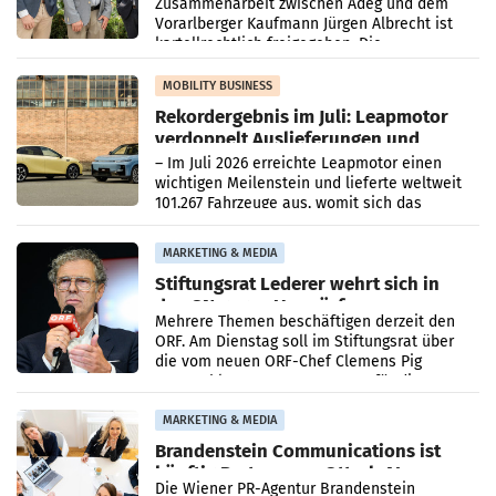
Zusammenarbeit zwischen Adeg und dem
Vorarlberger Kaufmann Jürgen Albrecht ist
kartellrechtlich freigegeben: Die
Bundeswettbewerbsbehörde und der
Bundeskartellanwalt
MOBILITY BUSINESS
Rekordergebnis im Juli: Leapmotor
verdoppelt Auslieferungen und
überschreitet die 100.000er-Marke
– Im Juli 2026 erreichte Leapmotor einen
wichtigen Meilenstein und lieferte weltweit
101.267 Fahrzeuge aus, womit sich das
Ergebnis gegenüber Juli 2025 mehr als
verdoppelte (+102
MARKETING & MEDIA
Stiftungsrat Lederer wehrt sich in
den SN gegen Vorwürfe
Mehrere Themen beschäftigen derzeit den
ORF. Am Dienstag soll im Stiftungsrat über
die vom neuen ORF-Chef Clemens Pig
vorgeschlagenen Besetzungen für die
Direktionen abgestimmt werden.
MARKETING & MEDIA
Brandenstein Communications ist
künftig Partner von OtterlyAI
Die Wiener PR-Agentur Brandenstein