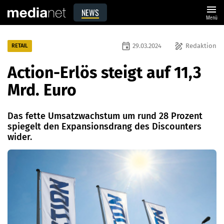
menu
NEWS
Menü
event
draw
29.03.2024
Redaktion
RETAIL
Action-Erlös steigt auf 11,3
Mrd. Euro
Das fette Umsatzwachstum um rund 28 Prozent
spiegelt den Expansionsdrang des Discounters
wider.