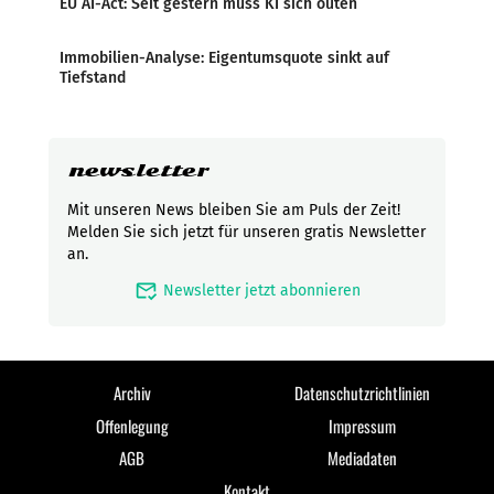
EU AI-Act: Seit gestern muss KI sich outen
Immobilien-Analyse: Eigentumsquote sinkt auf
Tiefstand
newsletter
Mit unseren News bleiben Sie am Puls der Zeit!
Melden Sie sich jetzt für unseren gratis Newsletter
an.
mark_email_read
Newsletter jetzt abonnieren
Archiv
Datenschutzrichtlinien
Offenlegung
Impressum
AGB
Mediadaten
Kontakt