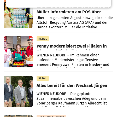
Eine Bühne für Zirkularität: ARA und
Müller informieren am POS über
Kreislauffähigkeit
Über den gesamten August hinweg rücken die
Altstoff Recycling Austria AG (ARA) und der
Handelskonzern Müller die Initiative
„Kreislauf-Helden“ in allen österreichischen
Müller-Filialen
RETAIL
Penny modernisiert zwei Filialen in
Ober- und Niederösterreich
WIENER NEUDORF. – Im Rahmen einer
laufenden Modernisierungsoffensive
erneuert Penny zwei Filialen in Nieder- und
Oberösterreich. Die beiden Standorte liegen
in Haag sowie im rund
RETAIL
Alles bereit für den Wechsel: Jürgen
Albrecht setzt ab 1.1.2027 auf Adeg
WIENER NEUDORF. – Die geplante
Zusammenarbeit zwischen Adeg und dem
Vorarlberger Kaufmann Jürgen Albrecht ist
kartellrechtlich freigegeben: Die
Bundeswettbewerbsbehörde und der