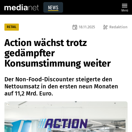
menu
NEWS
Menü
event
draw
18.11.2025
Redaktion
RETAIL
Action wächst trotz
gedämpfter
Konsumstimmung weiter
Der Non-Food-Discounter steigerte den
Nettoumsatz in den ersten neun Monaten
auf 11,2 Mrd. Euro.