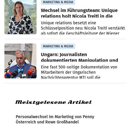
MARKETING & MEDIA
Wechsel im Führungsteam: Unique
relations holt Nicola Treitl in die
Geschäftsleitung
Unique relations besetzt eine
Schlüsselposition neu: Nicola Treitl verstärkt
ab sofort die Geschäftsleitung der Wiener
PR-Agentur an der Seite von Josef Kalina und
Anna Kalina-Mahr.
MARKETING & MEDIA
Ungarn: Journalisten
dokumentierten Manipulation und
Zensur
Eine fast 500-seitige Dokumentation von
Mitarbeitern der Ungarischen
Nachrichtenagentur MTI soll die
systematische Nachrichten-Manipulation und
Zensur bei der Agentur während der Zeit
Meistgelesene Artikel
Personalwechsel im Marketing von Penny
Österreich und Rewe Großhandel