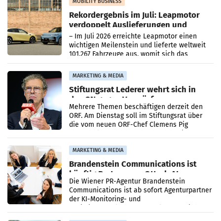
Bundeskartellanwalt
MOBILITY BUSINESS
Rekordergebnis im Juli: Leapmotor
verdoppelt Auslieferungen und
überschreitet die 100.000er-Marke
– Im Juli 2026 erreichte Leapmotor einen
wichtigen Meilenstein und lieferte weltweit
101.267 Fahrzeuge aus, womit sich das
Ergebnis gegenüber Juli 2025 mehr als
verdoppelte (+102
MARKETING & MEDIA
Stiftungsrat Lederer wehrt sich in
den SN gegen Vorwürfe
Mehrere Themen beschäftigen derzeit den
ORF. Am Dienstag soll im Stiftungsrat über
die vom neuen ORF-Chef Clemens Pig
vorgeschlagenen Besetzungen für die
Direktionen abgestimmt werden.
MARKETING & MEDIA
Brandenstein Communications ist
künftig Partner von OtterlyAI
Die Wiener PR-Agentur Brandenstein
Communications ist ab sofort Agenturpartner
der KI-Monitoring- und
Optimierungsplattform OtterlyAI. Damit baut
die Agentur ihr Leistungsportfolio