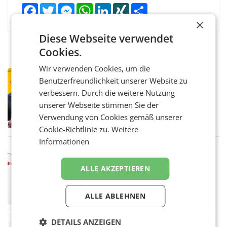
Facebook
Twitter
Messenger
WhatsApp
LinkedIn
XING
Teilen
×
Diese Webseite verwendet
Cookies.
Wir verwenden Cookies, um die
PRIMENEWS
Benutzerfreundlichkeit unserer Website zu
Österreichische Post: Umsatzplus im
verbessern. Durch die weitere Nutzung
ersten Halbjahr trotz schwachem
unserer Webseite stimmen Sie der
Briefgeschäft
WIEN Die Österreichische Post AG hat im
Verwendung von Cookies gemäß unserer
ersten Halbjahr 2026 einen Konzernumsatz
von 1.544,0 Mio. EUR erwirtschaftet, was
Cookie-Richtlinie zu.
Weitere
einem Plus von 3,8 Prozent gegenüber dem
Informationen
Vergleichszeitraum
MARKETING & MEDIA
ProSiebenSat.1 spart und macht
ALLE AKZEPTIEREN
überraschend viel Gewinn
UNTERFÖHRING/MAILAND/AMSTERDAM. Der
Fernsehkonzern ProSiebenSat.1 hat im
ALLE ABLEHNEN
Frühjahr dank Kostensenkungen operativ
wieder Gewinn gemacht und die
Markterwartung deutlich übertroffen.
DETAILS ANZEIGEN
RETAIL