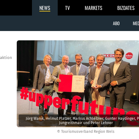
NEWS
TV
MARKETS
BIZDATES
ABO
MED
aktion
Jörg Wanik, Helmut Platzer, Markus Achleitner, Gunter Haydinger, 
Jungreithmair und Peter Lehner
© Tourismusverband Region Wels