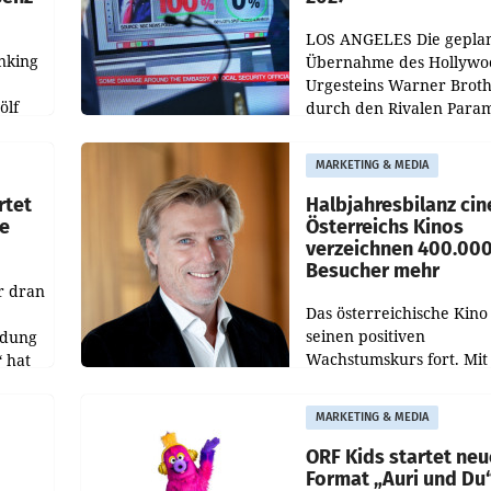
LOS ANGELES Die gepla
nking
Übernahme des Hollywo
Urgesteins Warner Broth
ölf
durch den Rivalen Para
wird noch lange in der
siert,
Schwebe bleiben. Eine
MARKETING & MEDIA
d
Richterin setzte den Proz
rtet
Halbjahresbilanz cin
e
Österreichs Kinos
verzeichnen 400.00
Besucher mehr
r dran
Das österreichische Kino 
seinen positiven
ldung
Wachstumskurs fort. Mit
 hat
rund 400.000 Besucheri
des
und Besucher höheren
MARKETING & MEDIA
Nettoreichweite im erst
t.
Halbjahr 2026 gegenüb
ORF Kids startet ne
Format „Auri und Du