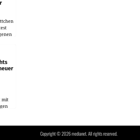
r
ottchen
est
igenen
rm
endung
ids
hts
 neuer
t mit
igen
ghafen
et sich
Copyright © 2026 medianet. All rights reserved.