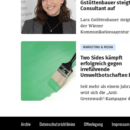
Gstöttenbauer steig
Consultant auf
Lara Gstöttenbauer steigt
der Wiener
Kommunikationsagentur
currycom communicatio
partners zum Consultant 
MARKETING & MEDIA
Die 27-jährige Beraterin
betreut Kundinnen und
Two Sides kämpft
Kunden in den Bereiche
erfolgreich gegen
irreführende
Umweltbotschaften 
Papiereinsatz
Seit mehr als einem Jahr
setzt sich die „Anti-
Greenwash“-Kampagne 
Initiative Two Sides gege
irreführende Umweltaus
bei Papierkommunikatio
papierbasierten Verpac
Archiv
Datenschutzrichtlinien
Offenlegung
Impressum