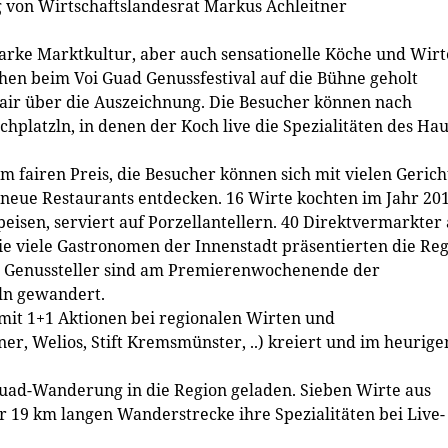
 von Wirtschaftslandesrat Markus Achleitner
arke Marktkultur, aber auch sensationelle Köche und Wirt
hen beim Voi Guad Genussfestival auf die Bühne geholt
air über die Auszeichnung. Die Besucher können nach
chplatzln, in denen der Koch live die Spezialitäten des Ha
um fairen Preis, die Besucher können sich mit vielen Geric
neue Restaurants entdecken. 16 Wirte kochten im Jahr 20
peisen, serviert auf Porzellantellern. 40 Direktvermarkter
ie viele Gastronomen der Innenstadt präsentierten die Re
000 Genussteller sind am Premierenwochenende der
ln gewandert.
mit 1+1 Aktionen bei regionalen Wirten und
r, Welios, Stift Kremsmünster, ..) kreiert und im heurige
uad-Wanderung in die Region geladen. Sieben Wirte aus
 19 km langen Wanderstrecke ihre Spezialitäten bei Live-