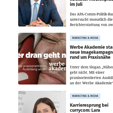
im Juli
Das APA-Comm-Politik-Ra
untersucht monatlich die
Berichterstattung von zw
österreichischen
Tageszeitungen und analy
MARKETING & MEDIA
welche Politikerinnen un
Politiker Österreichs die
Werbe Akademie sta
neue Imagekampagn
rund um Praxisnähe
Unter dem Slogan „Nähe
geht nicht. Mit einer
praxisorientierten Ausbi
an der Werbe Akademie“
die Bildungseinrichtung 
WIFI Wien eine neue
MARKETING & MEDIA
Imagekampagne gestarte
Karrieresprung bei
currycom: Lara