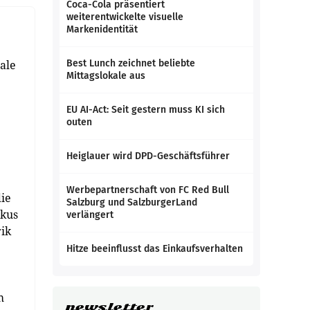
Coca-Cola präsentiert
weiterentwickelte visuelle
Markenidentität
ale
Best Lunch zeichnet beliebte
Mittagslokale aus
EU AI-Act: Seit gestern muss KI sich
outen
Heiglauer wird DPD-Geschäftsführer
Werbepartnerschaft von FC Red Bull
ie
Salzburg und SalzburgerLand
okus
verlängert
rik
Hitze beeinflusst das Einkaufsverhalten
m
newsletter