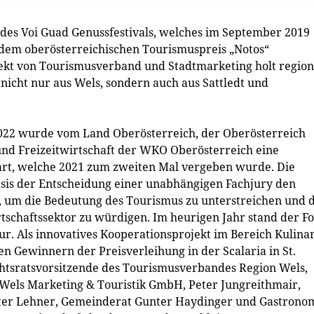
des Voi Guad Genussfestivals, welches im September 2019
t dem oberösterreichischen Tourismuspreis „Notos“
ekt von Tourismusverband und Stadtmarketing holt region
icht nur aus Wels, sondern auch aus Sattledt und
022 wurde vom Land Oberösterreich, der Oberösterreich
d Freizeitwirtschaft der WKO Oberösterreich eine
rt, welche 2021 zum zweiten Mal vergeben wurde. Die
sis der Entscheidung einer unabhängigen Fachjury den
, um die Bedeutung des Tourismus zu unterstreichen und d
tschaftssektor zu würdigen. Im heurigen Jahr stand der F
ur. Als innovatives Kooperationsprojekt im Bereich Kulina
en Gewinnern der Preisverleihung in der Scalaria in St.
htsratsvorsitzende des Tourismusverbandes Region Wels,
 Wels Marketing & Touristik GmbH, Peter Jungreithmair,
eter Lehner, Gemeinderat Gunter Haydinger und Gastrono