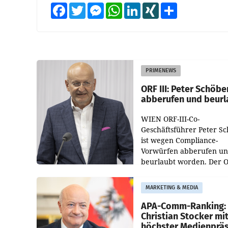
Facebook
Twitter
Messenger
WhatsApp
LinkedIn
XING
Teilen
PRIMENEWS
ORF III: Peter Schöbe
abberufen und beurl
WIEN ORF-III-Co-
Geschäftsführer Peter S
ist wegen Compliance-
Vorwürfen abberufen u
beurlaubt worden. Der 
bestätigte gegenüber de
entsprechende
MARKETING & MEDIA
Medienberichte.
APA-Comm-Ranking:
Christian Stocker mi
höchster Medienprä