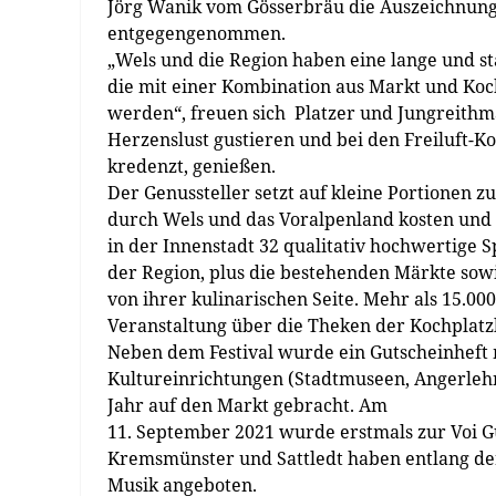
Jörg Wanik vom Gösserbräu die Auszeichnung
entgegengenommen.
„Wels und die Region haben eine lange und st
die mit einer Kombination aus Markt und Koc
werden“, freuen sich Platzer und Jungreithm
Herzenslust gustieren und bei den Freiluft-Ko
kredenzt, genießen.
Der Genussteller setzt auf kleine Portionen z
durch Wels und das Voralpenland kosten und 
in der Innenstadt 32 qualitativ hochwertige S
der Region, plus die bestehenden Märkte sow
von ihrer kulinarischen Seite. Mehr als 15.
Veranstaltung über die Theken der Kochplatz
Neben dem Festival wurde ein Gutscheinheft 
Kultureinrichtungen (Stadtmuseen, Angerlehne
Jahr auf den Markt gebracht. Am
11. September 2021 wurde erstmals zur Voi G
Kremsmünster und Sattledt haben entlang der
Musik angeboten.