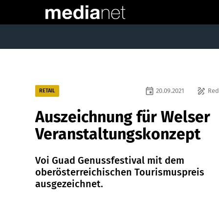
event
draw
20.09.2021
Red
RETAIL
Auszeichnung für Welser
Veranstaltungskonzept
Voi Guad Genussfestival mit dem
oberösterreichischen Tourismuspreis
ausgezeichnet.