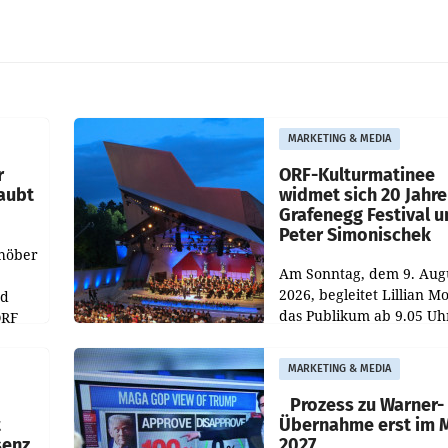
MARKETING & MEDIA
r
ORF-Kulturmatinee
aubt
widmet sich 20 Jahr
Grafenegg Festival 
Peter Simonischek
chöber
Am Sonntag, dem 9. Aug
2026, begleitet Lillian M
nd
das Publikum ab 9.05 Uh
ORF
durch die ORF-
r APA
„Kulturmatinee“. Die Se
MARKETING & MEDIA
startet mit der Dokumen
„20 Jahre Grafenegg
Prozess zu Warner-
t
Übernahme erst im 
senz
2027