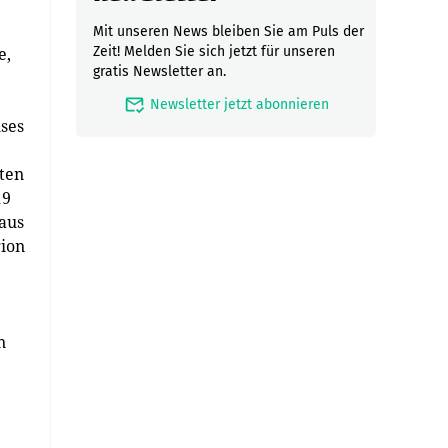
Mit unseren News bleiben Sie am Puls der
e,
Zeit! Melden Sie sich jetzt für unseren
gratis Newsletter an.
mark_email_read
Newsletter jetzt abonnieren
uses
hten
19
 aus
gion
n