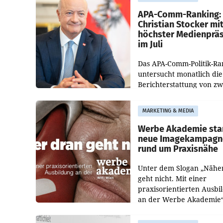
Medienberichte.
APA-Comm-Ranking:
Christian Stocker mi
höchster Medienprä
im Juli
Das APA-Comm-Politik-Ra
untersucht monatlich die
Berichterstattung von zw
österreichischen
Tageszeitungen und analy
MARKETING & MEDIA
welche Politikerinnen un
Politiker Österreichs die
Werbe Akademie sta
neue Imagekampagn
rund um Praxisnähe
Unter dem Slogan „Nähe
geht nicht. Mit einer
praxisorientierten Ausbi
an der Werbe Akademie“
die Bildungseinrichtung 
WIFI Wien eine neue