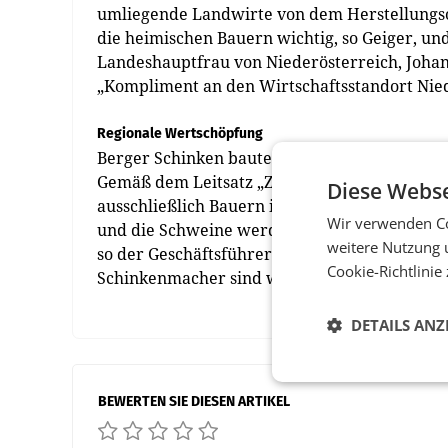
umliegende Landwirte von dem Herstellungsort
die heimischen Bauern wichtig, so Geiger, un
Landeshauptfrau von Niederösterreich, ­Johan
„Kompliment an den Wirtschaftsstandort Nied
Regionale Wertschöpfung
Berger Schinken baute die Partnerschaft mit 
Gemäß dem Leitsatz „Zukunft braucht Herkunf
Diese Webse
ausschließlich Bauern im Umkreis von 50 Kil
Wir verwenden Co
und die Schweine werden mit Futter aus der Re
weitere Nutzung 
so der Geschäftsführer Rudolf Berger; bei ihn
Cookie-Richtlinie
Schinkenmacher sind wir davon abhängig, das
DETAILS ANZ
BEWERTEN SIE DIESEN ARTIKEL