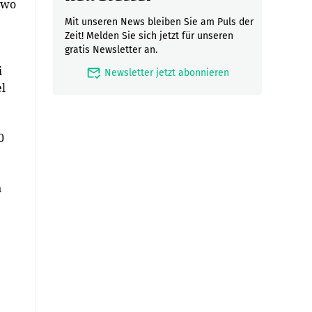
 wo
Mit unseren News bleiben Sie am Puls der
Zeit! Melden Sie sich jetzt für unseren
gratis Newsletter an.
i
mark_email_read
Newsletter jetzt abonnieren
el
0
e
n