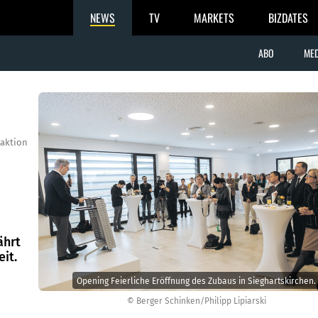
NEWS
TV
MARKETS
BIZDATES
ABO
MED
aktion
ährt
it.
Opening Feierliche Eröffnung des Zubaus in Sieghartskirchen.
© Berger Schinken/Philipp Lipiarski