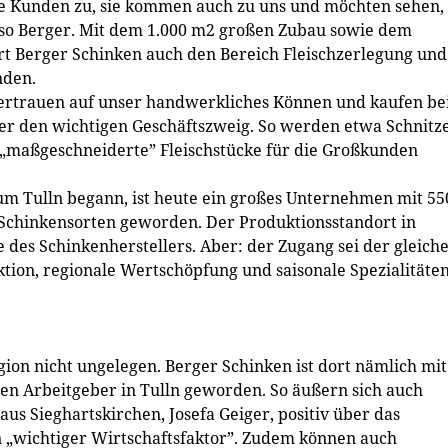
re Kunden zu, sie kommen auch zu uns und möchten sehen,
 so Berger. Mit dem 1.000 m2 großen Zubau sowie dem
ert Berger Schinken auch den Bereich Fleischzerlegung und
nden.
ertrauen auf unser handwerkliches Können und kaufen be
über den wichtigen Geschäftszweig. So werden etwa Schnitz
„maßgeschneiderte” Fleischstücke für die Großkunden
aum Tulln begann, ist heute ein großes Unternehmen mit 55
Schinkensorten geworden. Der Produktionsstandort in
e des Schinkenherstellers. Aber: der Zugang sei der gleich
tion, regionale Wertschöpfung und ­saisonale Spezialitäte
on nicht ungelegen. Berger Schinken ist dort nämlich mit
ten Arbeitgeber in Tulln geworden. So äußern sich auch
aus Sieghartskirchen, Josefa Geiger, positiv über das
n „wichtiger Wirtschaftsfaktor”. Zudem können auch