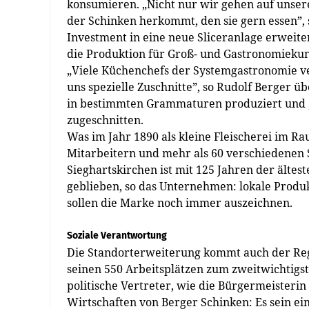
konsumieren. „Nicht nur wir gehen auf unse
der Schinken herkommt, den sie gern essen”,
Investment in eine neue Sliceranlage erweit
die Produktion für Groß- und ­Gastronomieku
„Viele Küchenchefs der Systemgastronomie v
uns spezielle ­Zuschnitte”, so Rudolf Berger 
in bestimmten Grammaturen produziert und 
zugeschnitten.
Was im Jahr 1890 als kleine Fleischerei im R
Mitarbeitern und mehr als 60 verschiedenen 
Sieghartskirchen ist mit 125 Jahren der ältest
geblieben, so das Unternehmen: lokale Produk
sollen die Marke noch immer aus­zeichnen.
Soziale Verantwortung
Die Standorterweiterung kommt auch der Regi
seinen 550 Arbeitsplätzen zum zweitwichtigs
politische Vertreter, wie die Bürgermeisterin 
Wirtschaften von Berger Schinken: Es sein ei