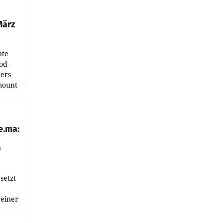
tation
März
nte
od-
ers
mount
ess zu
e.ma:
0
setzt
 einer
nnen