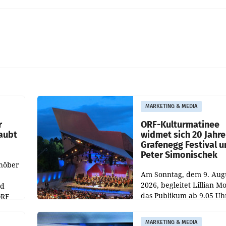
MARKETING & MEDIA
r
ORF-Kulturmatinee
aubt
widmet sich 20 Jahr
Grafenegg Festival 
Peter Simonischek
chöber
Am Sonntag, dem 9. Aug
2026, begleitet Lillian M
nd
das Publikum ab 9.05 Uh
ORF
durch die ORF-
r APA
„Kulturmatinee“. Die Se
MARKETING & MEDIA