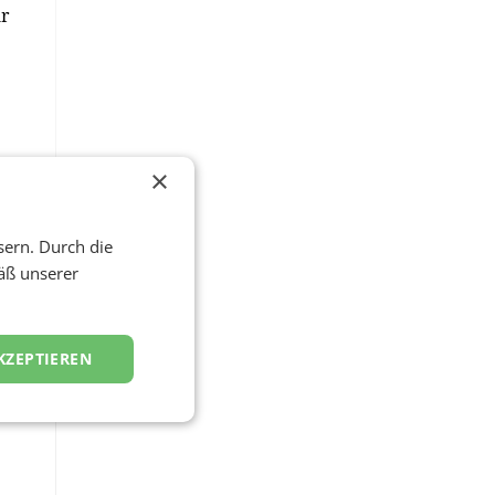
ür
×
en,
sern. Durch die
”,
äß unserer
KZEPTIEREN