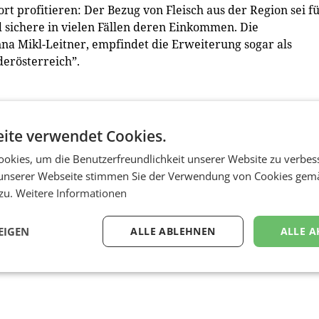
 profitieren: Der Bezug von Fleisch aus der Region sei f
d sichere in vielen Fällen deren Einkommen. Die
na Mikl-Leitner, empfindet die Erweiterung sogar als
erösterreich”.
den Landwirten in den letzten Jahren kontinuierlich aus.
t” werden für die Initiative „Regional-Optimal”
ite verwendet Cookies.
ometern rund um das Berger-Werk als Lieferanten zugelass
okies, um die Benutzerfreundlichkeit unserer Website zu verbes
gion gefüttert. Nachhaltigkeit ist oft bloß ein Schlagwort
unserer Webseite stimmen Sie der Verwendung von Cookies gem
en sei es aber „Teil der Unternehmenskultur, denn als
 zu.
Weitere Informationen
s unsere Produktion nachhaltig ist und Bestand hat
”. (red)
EIGEN
ALLE ABLEHNEN
ALLE A