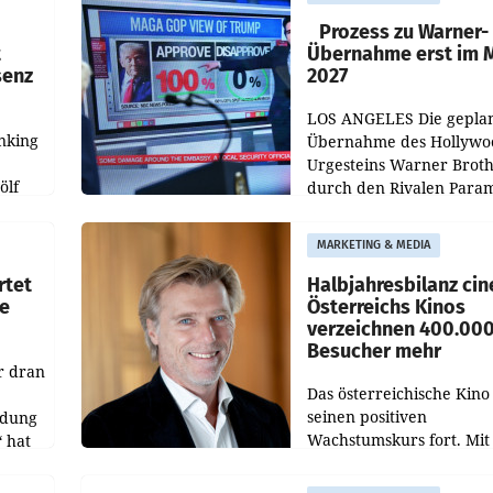
startet mit der Dokumen
„20 Jahre Grafenegg
Prozess zu Warner-
t
Übernahme erst im 
senz
2027
LOS ANGELES Die gepla
nking
Übernahme des Hollywo
Urgesteins Warner Broth
ölf
durch den Rivalen Para
wird noch lange in der
siert,
Schwebe bleiben. Eine
MARKETING & MEDIA
d
Richterin setzte den Proz
rtet
Halbjahresbilanz cin
e
Österreichs Kinos
verzeichnen 400.00
Besucher mehr
r dran
Das österreichische Kino 
seinen positiven
ldung
Wachstumskurs fort. Mit
 hat
rund 400.000 Besucheri
des
und Besucher höheren