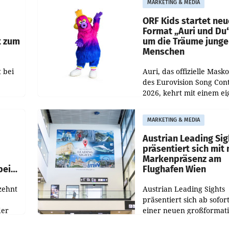
MARKETING & MEDIA
Nettoreichweite im erst
t.
Halbjahr 2026 gegenüb
ORF Kids startet ne
Format „Auri und Du
t zum
um die Träume junge
Menschen
 bei
Auri, das offizielle Mask
des Eurovision Song Cont
2026, kehrt mit einem e
n
Format auf den Bildschi
auf.
zurück. In der neuen S
MARKETING & MEDIA
„Auri und Du“ bei ORF K
steht
Austrian Leading Sig
n
präsentiert sich mit
Markenpräsenz am
beim
Flughafen Wien
zehnt
Austrian Leading Sights
präsentiert sich ab sofor
der
einer neuen großformat
n
Werbeinszenierung im