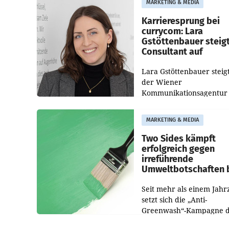
MARKETING & MEDIA
Imagekampagne gestarte
Karrieresprung bei
currycom: Lara
Gstöttenbauer steig
Consultant auf
Lara Gstöttenbauer steigt
der Wiener
Kommunikationsagentur
currycom communicatio
partners zum Consultant 
MARKETING & MEDIA
Die 27-jährige Beraterin
betreut Kundinnen und
Two Sides kämpft
Kunden in den Bereiche
erfolgreich gegen
irreführende
Umweltbotschaften 
Papiereinsatz
Seit mehr als einem Jahr
setzt sich die „Anti-
Greenwash“-Kampagne 
Initiative Two Sides gege