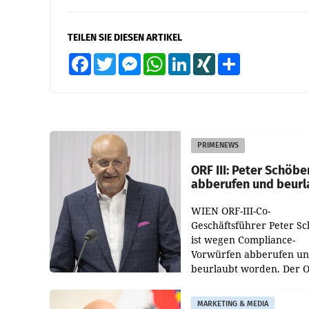
TEILEN SIE DIESEN ARTIKEL
Facebook
Twitter
Messenger
WhatsApp
LinkedIn
XING
Teilen
PRIMENEWS
ORF III: Peter Schöbe
abberufen und beurl
WIEN ORF-III-Co-
Geschäftsführer Peter S
ist wegen Compliance-
Vorwürfen abberufen u
beurlaubt worden. Der 
bestätigte gegenüber de
entsprechende
MARKETING & MEDIA