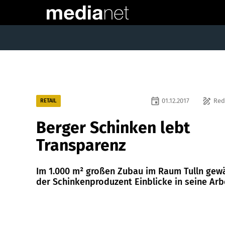
event
draw
01.12.2017
Red
RETAIL
Berger Schinken lebt
Transparenz
Im 1.000 m² großen Zubau im Raum Tulln gew
der Schinkenproduzent Einblicke in seine Arbe