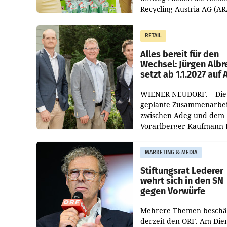
Recycling Austria AG (AR
und der Handelskonzern
Müller die Initiative „Krei
RETAIL
Helden“ in allen
österreichischen Müller-F
Alles bereit für den
Wechsel: Jürgen Albr
setzt ab 1.1.2027 auf
WIENER NEUDORF. – Die
geplante Zusammenarbei
zwischen Adeg und dem
Vorarlberger Kaufmann 
Albrecht ist kartellrechtl
freigegeben: Die
MARKETING & MEDIA
Bundeswettbewerbsbeh
und der Bundeskartellan
Stiftungsrat Lederer
wehrt sich in den SN
gegen Vorwürfe
Mehrere Themen beschä
derzeit den ORF. Am Die