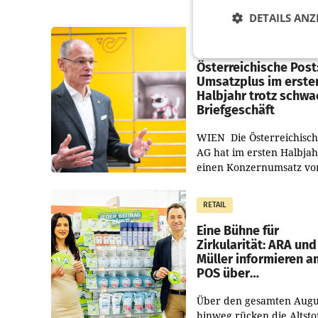
DETAILS ANZ
PRIMENEWS
Österreichische Post
Umsatzplus im erste
Halbjahr trotz schw
Briefgeschäft
WIEN Die Österreichisch
AG hat im ersten Halbja
einen Konzernumsatz vo
1.544,0 Mio. EUR
erwirtschaftet, was eine
RETAIL
von 3,8 Prozent gegenüb
dem Vergleichszeitraum
Eine Bühne für
Zirkularität: ARA und
Müller informieren a
POS über
Kreislauffähigkeit
Über den gesamten Augu
hinweg rücken die Altsto