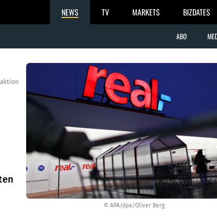
NEWS
TV
MARKETS
BIZDATES
ABO
MED
aktion
ten
© APA/dpa/Oliver Berg