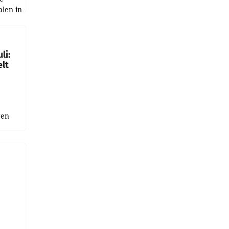
alen in
ich.
gen in
li:
lt
gen
uge
bnis
r als