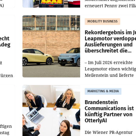
A)
erneuert Penny zwei Fili
Nieder- und Oberösterre
slauf-
Die beiden Standorte lie
MOBILITY BUSINESS
Haag sowie im rund
ilialen
Rekordergebnis im Ju
echt
Leapmotor verdoppe
 Adeg
Auslieferungen und
überschreitet die
100.000er-Marke
– Im Juli 2026 erreichte
t
Leapmotor einen wichti
Meilenstein und lieferte
Jürgen
weltweit 101.267 Fahrze
ich
aus, womit sich das Erge
MARKETING & MEDIA
gegenüber Juli 2025 meh
örde
verdoppelte (+102
walt
Brandenstein
Communications ist
künftig Partner von
OtterlyAI
ftigen
Die Wiener PR-Agentur
nstag