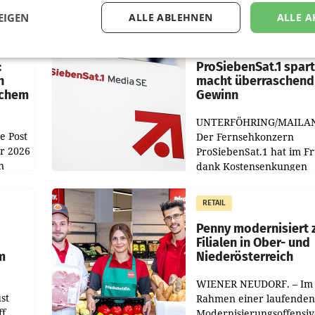
EIGEN
ALLE ABLEHNEN
ALLE A
MARKETING & MEDIA
:
ProSiebenSat.1 spar
n
macht überraschend 
achem
Gewinn
UNTERFÖHRING/MAILA
e Post
Der Fernsehkonzern
hr 2026
ProSiebenSat.1 hat im F
n
dank Kostensenkungen
operativ wieder Gewinn
m Plus
gemacht und die
RETAIL
er
Markterwartung deutlic
übertroffen.
Penny modernisiert 
Filialen in Ober- und
m
Niederösterreich
WIENER NEUDORF. – Im
st
Rahmen einer laufenden
ff
Modernisierungsoffensiv