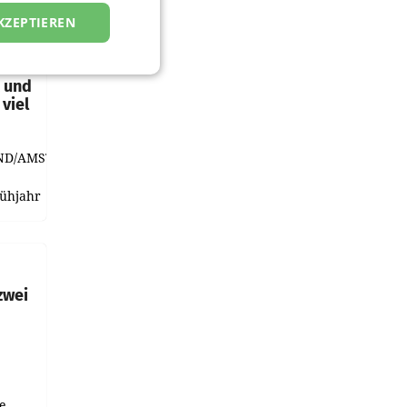
KZEPTIEREN
t und
viel
ND/AMSTERDAM.
rühjahr
h
zwei
e