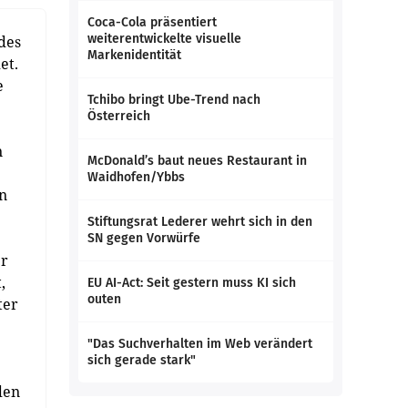
Coca-Cola präsentiert
weiterentwickelte visuelle
des
Markenidentität
et.
e
Tchibo bringt Ube-Trend nach
Österreich
n
McDonald’s baut neues Restaurant in
Waidhofen/Ybbs
an
Stiftungsrat Lederer wehrt sich in den
SN gegen Vorwürfe
er
,
EU AI-Act: Seit gestern muss KI sich
outen
ter
"Das Suchverhalten im Web verändert
sich gerade stark"
den