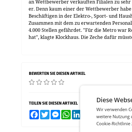
an Wettbewerber verkauften Filialen zu seh
er. Denn kaum einer der Wettbewerber habe e
Beschäftigen in der Elektro-, Sport- und Hau
Zusammen mit dem zu erwartenden Personala
4.000 Stellen gefährdet. "Für die Metro war 
hat", klagte Klockhaus. Die Zeche dafür müsste
BEWERTEN SIE DIESEN ARTIKEL
Diese Webse
TEILEN SIE DIESEN ARTIKEL
Wir verwenden Co
Facebook
Twitter
Messenger
WhatsApp
LinkedIn
XING
Teilen
weitere Nutzung 
Cookie-Richtlinie