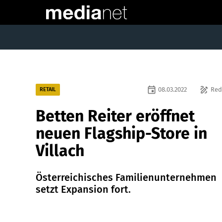
event
draw
08.03.2022
Red
RETAIL
Betten Reiter eröffnet
neuen Flagship-Store in
Villach
Österreichisches Familienunternehmen
setzt Expansion fort.