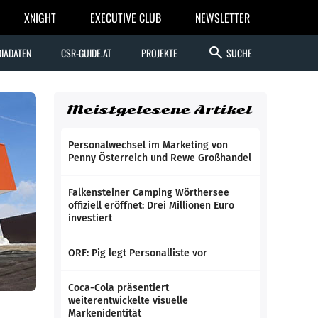
XNIGHT
EXECUTIVE CLUB
NEWSLETTER
search
IADATEN
CSR-GUIDE.AT
PROJEKTE
SUCHE
Meistgelesene Artikel
Personalwechsel im Marketing von
Penny Österreich und Rewe Großhandel
Falkensteiner Camping Wörthersee
offiziell eröffnet: Drei Millionen Euro
investiert
ORF: Pig legt Personalliste vor
Coca-Cola präsentiert
weiterentwickelte visuelle
Markenidentität