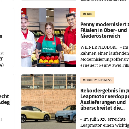
operativ wieder Gewinn
m Plus
gemacht und die
RETAIL
er
Markterwartung deutlic
übertroffen.
Penny modernisiert 
Filialen in Ober- und
m
Niederösterreich
WIENER NEUDORF. – Im
st
Rahmen einer laufenden
ff
Modernisierungsoffensiv
A)
erneuert Penny zwei Fili
Nieder- und Oberösterre
slauf-
Die beiden Standorte lie
MOBILITY BUSINESS
Haag sowie im rund
ilialen
Rekordergebnis im Ju
echt
Leapmotor verdoppe
 Adeg
Auslieferungen und
überschreitet die
100.000er-Marke
– Im Juli 2026 erreichte
t
Leapmotor einen wichti