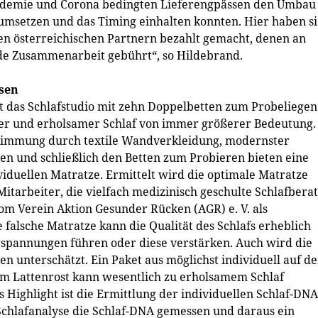
 Pandemie und Corona bedingten Lieferengpässen den Umbau
 umsetzen und das Timing einhalten konnten. Hier haben s
n österreichischen Partnern bezahlt gemacht, denen an
nde Zusammenarbeit gebührt“, so Hildebrand.
esen
lt das Schlafstudio mit zehn Doppelbetten zum Probeliegen
der und erholsamer Schlaf von immer größerer Bedeutung.
timmung durch textile Wandverkleidung, modernster
en und schließlich den Betten zum Probieren bieten eine
duellen Matratze. Ermittelt wird die optimale Matratze
tarbeiter, die vielfach medizinisch geschulte Schlafbera
vom Verein Aktion Gesunder Rücken (AGR) e. V. als
e falsche Matratze kann die Qualität des Schlafs erheblich
pannungen führen oder diese verstärken. Auch wird die
en unterschätzt. Ein Paket aus möglichst individuell auf d
 Lattenrost kann wesentlich zu erholsamem Schlaf
es Highlight ist die Ermittlung der individuellen Schlaf-DNA
 Schlafanalyse die Schlaf-DNA gemessen und daraus ein