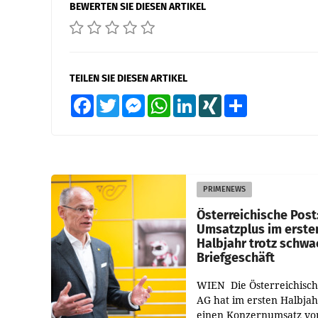
BEWERTEN SIE DIESEN ARTIKEL
TEILEN SIE DIESEN ARTIKEL
Facebook
Twitter
Messenger
WhatsApp
LinkedIn
XING
Teilen
PRIMENEWS
Österreichische Post
Umsatzplus im erste
Halbjahr trotz schw
Briefgeschäft
WIEN Die Österreichisch
AG hat im ersten Halbja
einen Konzernumsatz vo