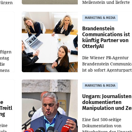
Meilenstein und lieferte
Jürgen
weltweit 101.267 Fahrze
ich
aus, womit sich das Erge
MARKETING & MEDIA
gegenüber Juli 2025 meh
örde
verdoppelte (+102
walt
Brandenstein
Communications ist
künftig Partner von
OtterlyAI
ftigen
Die Wiener PR-Agentur
nstag
Brandenstein Communica
die
ist ab sofort Agenturpar
emens
der KI-Monitoring- und
Optimierungsplattform
MARKETING & MEDIA
OtterlyAI. Damit baut di
Agentur ihr Leistungspor
Ungarn: Journalisten
ue
dokumentierten
Treitl
Manipulation und Ze
ung
Eine fast 500-seitige
eine
Dokumentation von
cola
Mitarbeitern der Ungari