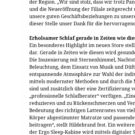
der Region. „Wir sind stolz, dass wir trotz
und die Neueröffnung der Filiale zeitgerecht
unsere guten Geschäftsbeziehungen zu unsere
dieser Stelle unser Dank für die hervorrage
Erholsamer Schlaf gerade in Zeiten wie di
Ein besonderes Highlight im neuen Store stel
dar. Gerade in Zeiten wie diesen wird gesun
Die Inszenierung mit Sternenhimmel, Nachts
Beleuchtung, dem Einsatz von Musik und Düft
entspannende Atmosphäre zur Wahl der indivi
mittels modernster Methoden und durch die Mi
sind und zusätzlich über eine Zertifizierung 
„professionelle Schlafberater“ verfügen. „Ein
reduzieren und zu Rückenschmerzen und Vers
Bedeutung des richtigen Lattenrostes von viel
Körper abgestimmter Matratze und passendem
beitragen“, stellt Hildebrand fest. Ein weiter
der Ergo Sleep-Kabine wird mittels digitaler