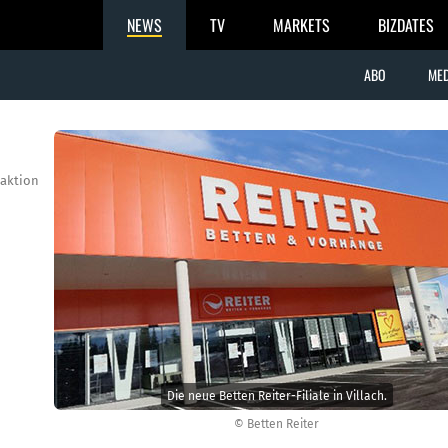
NEWS
TV
MARKETS
BIZDATES
ABO
MED
aktion
Die neue Betten Reiter-Filiale in Villach.
© Betten Reiter