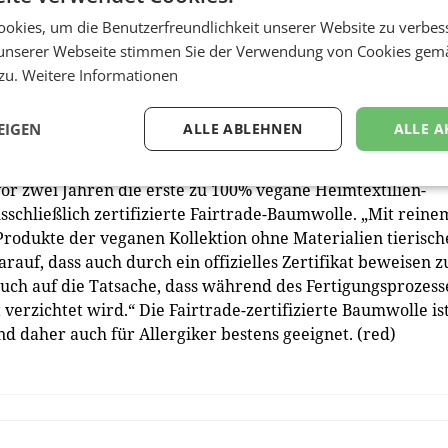
tifizierte Baumwolle finden – und das zu einem
okies, um die Benutzerfreundlichkeit unserer Website zu verbes
eut sich Peter Hildebrand. Und weiter: „Die Fairtrade-
unserer Webseite stimmen Sie der Verwendung von Cookies gem
rn vor Ort verpackt. Die Ballen kommen dann direkt zu u
 zu.
Weitere Informationen
r öffnen diese und verarbeiten sie weiter.“ Etwa 25% aller
er Produktion in Leonding, der Rest aus der EU.
EIGEN
ALLE ABLEHNEN
ALLE A
en, produziert in Österreich
vor zwei Jahren die erste zu 100% vegane Heimtextilien-
sschließlich zertifizierte Fairtrade-Baumwolle. „Mit reine
 Produkte der veganen Kollektion ohne Materialien tierisch
rauf, dass auch durch ein offizielles Zertifikat beweisen z
 auch auf die Tatsache, dass während des Fertigungsprozess
erzichtet wird.“ Die Fairtrade-zertifizierte Baumwolle is
 daher auch für Allergiker bestens geeignet. (red)