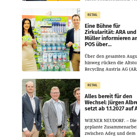
1.544,0 Mio. EUR
erwirtschaftet, was eine
RETAIL
von 3,8 Prozent gegenüb
dem Vergleichszeitraum
Eine Bühne für
Zirkularität: ARA und
Müller informieren a
POS über
Kreislauffähigkeit
Über den gesamten Augu
hinweg rücken die Altsto
Recycling Austria AG (AR
und der Handelskonzern
Müller die Initiative „Krei
RETAIL
Helden“ in allen
österreichischen Müller-F
Alles bereit für den
Wechsel: Jürgen Albr
setzt ab 1.1.2027 auf
WIENER NEUDORF. – Die
geplante Zusammenarbei
zwischen Adeg und dem