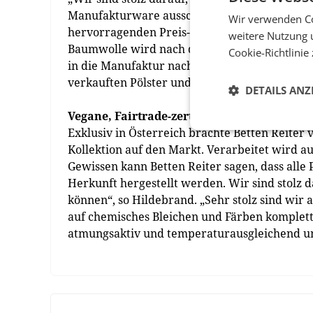
Manufakturware ausschließlich Fairtrade zer
Wir verwenden Co
hervorragenden Preis-Leistungsverhältnis“, fr
weitere Nutzung 
Baumwolle wird nach der Kontrolle beim Baue
Cookie-Richtlinie
in die Manufaktur nach Leonding bei Linz. Wi
verkauften Pölster und Decken stammen aus d
DETAILS ANZ
Vegane, Fairtrade-zertifizierte Heimtextili
Exklusiv in Österreich brachte Betten Reiter 
Kollektion auf den Markt. Verarbeitet wird au
Gewissen kann Betten Reiter sagen, dass alle
Herkunft hergestellt werden. Wir sind stolz da
können“, so Hildebrand. „Sehr stolz sind wir
auf chemisches Bleichen und Färben komplett v
atmungsaktiv und temperaturausgleichend und