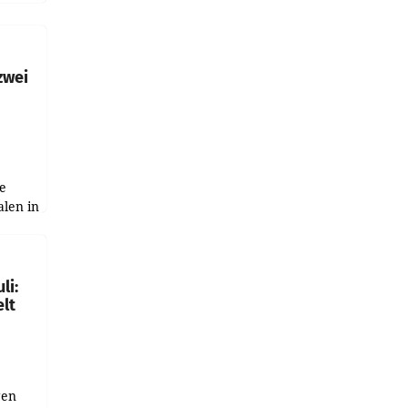
h
zwei
e
alen in
ich.
gen in
li:
lt
gen