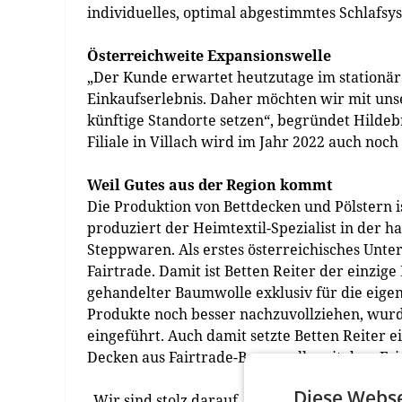
individuelles, optimal abgestimmtes Schlafs
Österreichweite Expansionswelle
„Der Kunde erwartet heutzutage im stationä
Einkaufserlebnis. Daher möchten wir mit uns
künftige Standorte setzen“, begründet Hilde
Filiale in Villach wird im Jahr 2022 auch noch 
Weil Gutes aus der Region kommt
Die Produktion von Bettdecken und Pölstern i
produziert der Heimtextil-Spezialist in der 
Steppwaren. Als erstes österreichisches Unte
Fairtrade. Damit ist Betten Reiter der einzige
gehandelter Baumwolle exklusiv für die eigen
Produkte noch besser nachzuvollziehen, wur
eingeführt. Auch damit setzte Betten Reiter 
Decken aus Fairtrade-Baumwolle mit dem Fai
Diese Webse
„Wir sind stolz darauf, unseren Kunden die Si