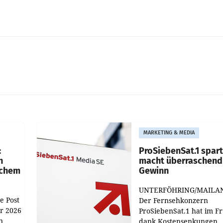
MARKETING & MEDIA
:
ProSiebenSat.1 spar
n
macht überraschend 
achem
Gewinn
UNTERFÖHRING/MAILA
e Post
Der Fernsehkonzern
hr 2026
ProSiebenSat.1 hat im F
n
dank Kostensenkungen