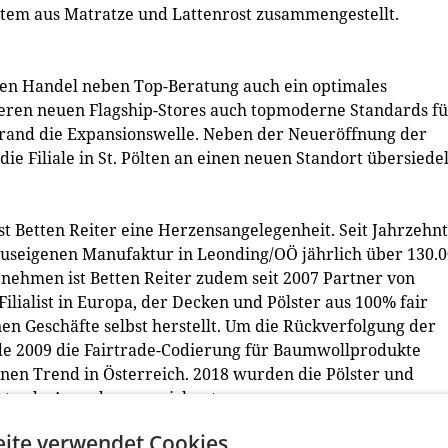
ystem aus Matratze und Lattenrost zusammengestellt.
ren Handel neben Top-Beratung auch ein optimales
eren neuen Flagship-Stores auch topmoderne Standards fü
brand die Expansionswelle. Neben der Neueröffnung der
die Filiale in St. Pölten an einen neuen Standort übersiede
st Betten Reiter eine Herzensangelegenheit. Seit Jahrzehn
hauseigenen Manufaktur in Leonding/OÖ jährlich über 130.
rnehmen ist Betten Reiter zudem seit 2007 Partner von
 Filialist in Europa, der Decken und Pölster aus 100% fair
en Geschäfte selbst herstellt. Um die Rückverfolgung der
de 2009 die Fairtrade-Codierung für Baumwollprodukte
einen Trend in Österreich. 2018 wurden die Pölster und
rtrade-Award ausgezeichnet.
ite verwendet Cookies.
cherheit garantieren zu können, dass sie bei unserer