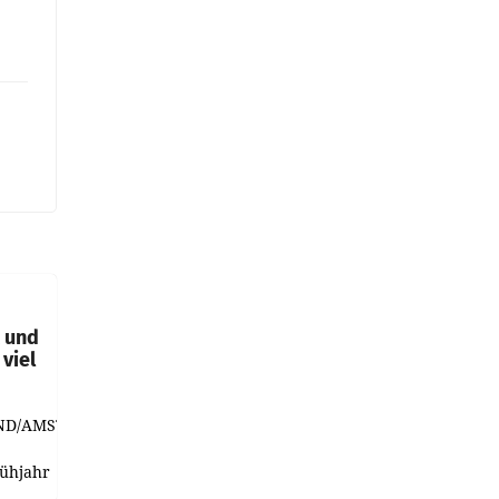
t und
viel
ND/AMSTERDAM.
rühjahr