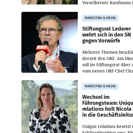
Vorarlberger Kaufmann 
Albrecht ist kartellrechtl
freigegeben: Die
MARKETING & MEDIA
Bundeswettbewerbsbeh
und der Bundeskartellan
Stiftungsrat Lederer
wehrt sich in den SN
gegen Vorwürfe
Mehrere Themen beschä
derzeit den ORF. Am Die
soll im Stiftungsrat über 
vom neuen ORF-Chef Cl
Pig vorgeschlagenen
Besetzungen für die
MARKETING & MEDIA
Direktionen abgestimmt
werden.
Wechsel im
Führungsteam: Uniq
relations holt Nicola 
in die Geschäftsleit
Unique relations besetzt 
Schlüsselposition neu: Ni