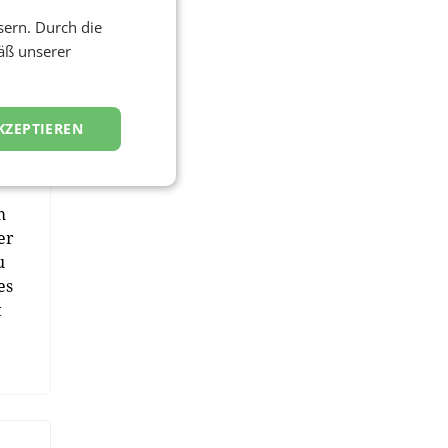
sern. Durch die
äß unserer
ns
KZEPTIEREN
m
er
u
es
t