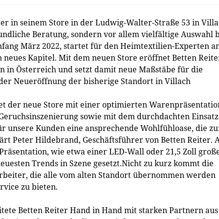
er in seinem Store in der Ludwig-Walter-Straße 53 in Vill
ndliche Beratung, sondern vor allem vielfältige Auswahl 
nfang März 2022, startet für den Heimtextilien-Experten 
n neues Kapitel. Mit dem neuen Store eröffnet Betten Reite
n in Österreich und setzt damit neue Maßstäbe für die
der Neueröffnung der bisherige Standort in Villach
et der neue Store mit einer optimierten Warenpräsentatio
Geruchsinszenierung sowie mit dem durchdachten Einsatz
für unsere Kunden eine ansprechende Wohlfühloase, die z
ärt Peter Hildebrand, Geschäftsführer von Betten Reiter. 
äsentation, wie etwa einer LED-Wall oder 21,5 Zoll groß
euesten Trends in Szene gesetzt.Nicht zu kurz kommt die
arbeiter, die alle vom alten Standort übernommen werden
rvice zu bieten.
itete Betten Reiter Hand in Hand mit starken Partnern aus