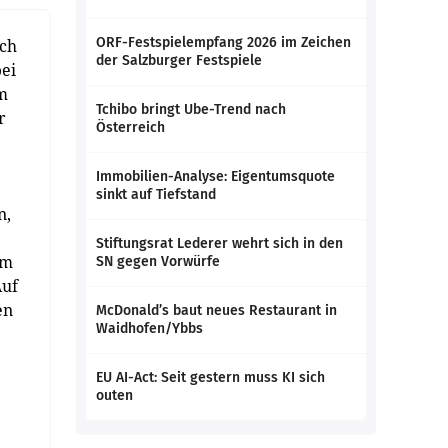
ORF-Festspielempfang 2026 im Zeichen
ach
der Salzburger Festspiele
bei
am
Tchibo bringt Ube-Trend nach
r
Österreich
Immobilien-Analyse: Eigentumsquote
sinkt auf Tiefstand
n,
Stiftungsrat Lederer wehrt sich in den
um
SN gegen Vorwürfe
Auf
en
McDonald’s baut neues Restaurant in
Waidhofen/Ybbs
EU AI-Act: Seit gestern muss KI sich
outen