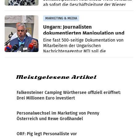
ab sofort die Geschäftsleitung der Wiener
PR-Agentur an der Seite von Josef Kalina und
Anna Kalina-Mahr.
MARKETING & MEDIA
Ungarn: Journalisten
dokumentierten Manipulation und
Zensur
Eine fast 500-seitige Dokumentation von
Mitarbeitern der Ungarischen
Nachrichtenagentur MTI soll die
systematische Nachrichten-Manipulation und
Zensur bei der Agentur während der Zeit
Meistgelesene Artikel
Falkensteiner Camping Wörthersee offiziell eröffnet:
Drei Millionen Euro investiert
Personalwechsel im Marketing von Penny
Österreich und Rewe Großhandel
ORF: Pig legt Personalliste vor