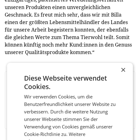
unseren Produkten einen unvergleichlichen
Geschmack. Es freut mich sehr, dass wir mit Billa
einen der größten Lebensmittelhändler des Landes
für unsere Arbeit begeistern konnten, der ebenfalls
die gleichen Werte zum Thema Tierwohl teilt. Somit
können künftig noch mehr Kund:innen in den Genuss
unserer Qualitätsprodukte kommen.“
×
Diese Webseite verwendet
BEWERTEN SIE DIESEN ARTIKEL
Cookies.
Wir verwenden Cookies, um die
Benutzerfreundlichkeit unserer Website zu
verbessern. Durch die weitere Nutzung
Facebook
Twitter
Messenger
WhatsApp
LinkedIn
XING
Teilen
unserer Webseite stimmen Sie der
Verwendung von Cookies gemäß unserer
Cookie-Richtlinie zu.
Weitere