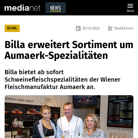
menu
NEWS
Menü
event
draw
30.10.2023
Redaktion
RETAIL
Billa erweitert Sortiment um
Aumaerk-Spezialitäten
Billa bietet ab sofort
Schweinefleischspezialitäten der Wiener
Fleischmanufaktur Aumaerk an.