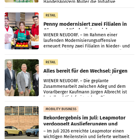
Handelskonzern Müller die Initiative
„Kreislauf-Helden“ in allen österreichischen
Müller-Filialen
RETAIL
Penny modernisiert zwei Filialen in
Ober- und Niederösterreich
WIENER NEUDORF. – Im Rahmen einer
laufenden Modernisierungsoffensive
erneuert Penny zwei Filialen in Nieder- und
Oberösterreich. Die beiden Standorte liegen
in Haag sowie im rund
RETAIL
Alles bereit für den Wechsel: Jürgen
Albrecht setzt ab 1.1.2027 auf Adeg
WIENER NEUDORF. – Die geplante
Zusammenarbeit zwischen Adeg und dem
Vorarlberger Kaufmann Jürgen Albrecht ist
kartellrechtlich freigegeben: Die
Bundeswettbewerbsbehörde und der
Bundeskartellanwalt
MOBILITY BUSINESS
Rekordergebnis im Juli: Leapmotor
verdoppelt Auslieferungen und
überschreitet die 100.000er-Marke
– Im Juli 2026 erreichte Leapmotor einen
wichtigen Meilenstein und lieferte weltweit