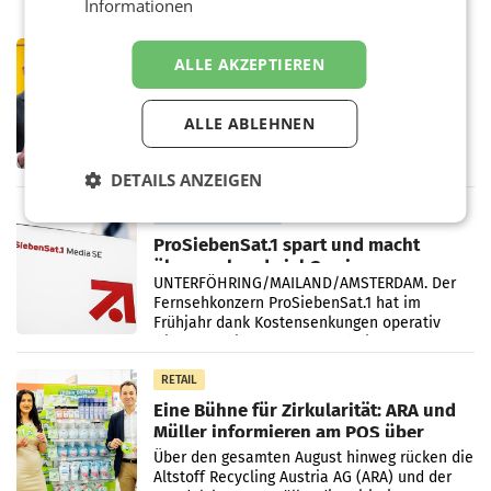
Informationen
PRIMENEWS
ALLE AKZEPTIEREN
Österreichische Post: Umsatzplus im
ersten Halbjahr trotz schwachem
Briefgeschäft
ALLE ABLEHNEN
WIEN Die Österreichische Post AG hat im
ersten Halbjahr 2026 einen Konzernumsatz
von 1.544,0 Mio. EUR erwirtschaftet, was
DETAILS ANZEIGEN
einem Plus von 3,8 Prozent gegenüber dem
Vergleichszeitraum
MARKETING & MEDIA
ProSiebenSat.1 spart und macht
überraschend viel Gewinn
UNTERFÖHRING/MAILAND/AMSTERDAM. Der
Fernsehkonzern ProSiebenSat.1 hat im
Frühjahr dank Kostensenkungen operativ
wieder Gewinn gemacht und die
Markterwartung deutlich übertroffen.
RETAIL
Eine Bühne für Zirkularität: ARA und
Müller informieren am POS über
Kreislauffähigkeit
Über den gesamten August hinweg rücken die
Altstoff Recycling Austria AG (ARA) und der