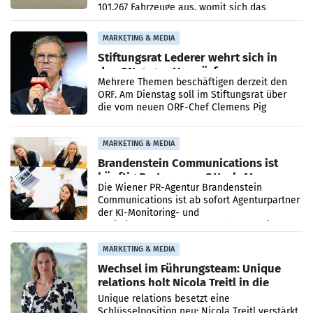
101.267 Fahrzeuge aus, womit sich das
Ergebnis gegenüber Juli 2025 mehr als
verdoppelte (+102
MARKETING & MEDIA
Stiftungsrat Lederer wehrt sich in
den SN gegen Vorwürfe
Mehrere Themen beschäftigen derzeit den
ORF. Am Dienstag soll im Stiftungsrat über
die vom neuen ORF-Chef Clemens Pig
vorgeschlagenen Besetzungen für die
Direktionen abgestimmt werden.
MARKETING & MEDIA
Brandenstein Communications ist
künftig Partner von OtterlyAI
Die Wiener PR-Agentur Brandenstein
Communications ist ab sofort Agenturpartner
der KI-Monitoring- und
Optimierungsplattform OtterlyAI. Damit baut
die Agentur ihr Leistungsportfolio
MARKETING & MEDIA
Wechsel im Führungsteam: Unique
relations holt Nicola Treitl in die
Geschäftsleitung
Unique relations besetzt eine
Schlüsselposition neu: Nicola Treitl verstärkt