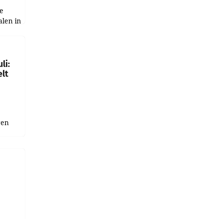
e
alen in
ich.
gen in
li:
lt
gen
uge
bnis
r als