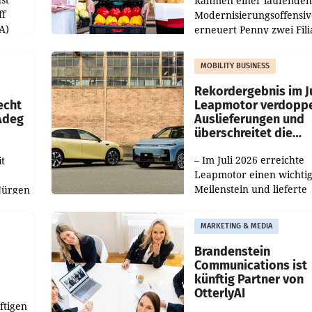
Rahmen einer laufenden
ff
Modernisierungsoffensiv
A)
erneuert Penny zwei Fili
Nieder- und Oberösterre
slauf-
Die beiden Standorte lie
MOBILITY BUSINESS
Haag sowie im rund
ilialen
Rekordergebnis im Ju
echt
Leapmotor verdoppe
 Adeg
Auslieferungen und
überschreitet die
100.000er-Marke
– Im Juli 2026 erreichte
t
Leapmotor einen wichti
Meilenstein und lieferte
Jürgen
weltweit 101.267 Fahrze
ich
aus, womit sich das Erge
MARKETING & MEDIA
gegenüber Juli 2025 meh
örde
verdoppelte (+102
walt
Brandenstein
Communications ist
künftig Partner von
OtterlyAI
ftigen