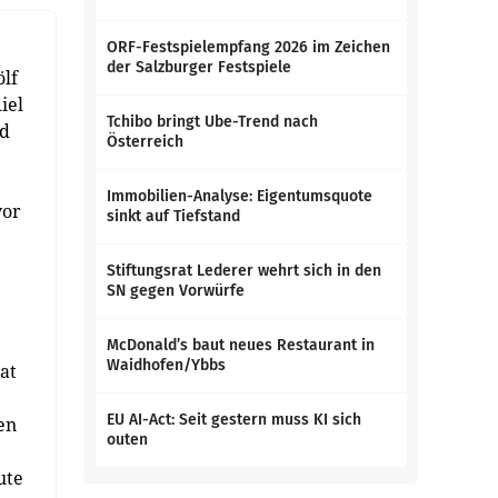
ORF-Festspielempfang 2026 im Zeichen
der Salzburger Festspiele
ölf
iel
Tchibo bringt Ube-Trend nach
nd
Österreich
Immobilien-Analyse: Eigentumsquote
vor
sinkt auf Tiefstand
Stiftungsrat Lederer wehrt sich in den
SN gegen Vorwürfe
McDonald’s baut neues Restaurant in
Waidhofen/Ybbs
at
EU AI-Act: Seit gestern muss KI sich
en
outen
ute