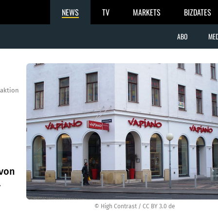
NEWS
TV
MARKETS
BIZDATES
ABO
MED
aktion
 von
.
© High Contrast / CC BY 3.0 de