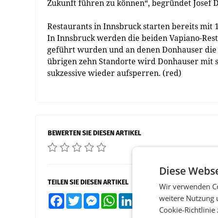
Zukunft führen zu können“, begründet Josef
Restaurants in Innsbruck starten bereits mit 
In Innsbruck werden die beiden Vapiano-Rest
geführt wurden und an denen Donhauser die M
übrigen zehn Standorte wird Donhauser mit
sukzessive wieder aufsperren. (red)
BEWERTEN SIE DIESEN ARTIKEL
Diese Webse
TEILEN SIE DIESEN ARTIKEL
Wir verwenden Co
weitere Nutzung 
Facebook
Twitter
Messenger
WhatsApp
LinkedIn
XING
Teilen
Cookie-Richtlinie