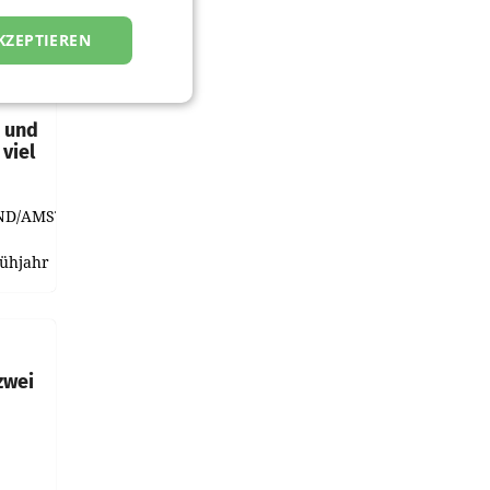
KZEPTIEREN
t und
viel
ND/AMSTERDAM.
rühjahr
h
zwei