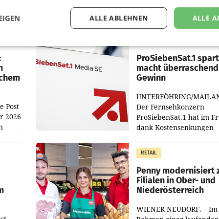
EIGEN
ALLE ABLEHNEN
ALLE A
MARKETING & MEDIA
:
ProSiebenSat.1 spar
n
macht überraschend 
achem
Gewinn
UNTERFÖHRING/MAILA
e Post
Der Fernsehkonzern
hr 2026
ProSiebenSat.1 hat im F
n
dank Kostensenkungen
operativ wieder Gewinn
m Plus
gemacht und die
RETAIL
er
Markterwartung deutlic
übertroffen.
Penny modernisiert 
Filialen in Ober- und
m
Niederösterreich
WIENER NEUDORF. – Im
st