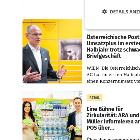
DETAILS ANZ
PRIMENEWS
Österreichische Post
Umsatzplus im erste
Halbjahr trotz schw
Briefgeschäft
WIEN Die Österreichisch
AG hat im ersten Halbja
einen Konzernumsatz vo
1.544,0 Mio. EUR
erwirtschaftet, was eine
RETAIL
von 3,8 Prozent gegenüb
dem Vergleichszeitraum
Eine Bühne für
Zirkularität: ARA und
Müller informieren a
POS über
Kreislauffähigkeit
Über den gesamten Augu