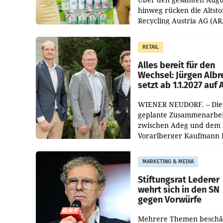
hinweg rücken die Altsto
Recycling Austria AG (AR
und der Handelskonzern
Müller die Initiative „Krei
RETAIL
Helden“ in allen
österreichischen Müller-F
Alles bereit für den
Wechsel: Jürgen Albr
setzt ab 1.1.2027 auf
WIENER NEUDORF. – Die
geplante Zusammenarbei
zwischen Adeg und dem
Vorarlberger Kaufmann 
Albrecht ist kartellrechtl
freigegeben: Die
MARKETING & MEDIA
Bundeswettbewerbsbeh
und der Bundeskartellan
Stiftungsrat Lederer
wehrt sich in den SN
gegen Vorwürfe
Mehrere Themen beschä