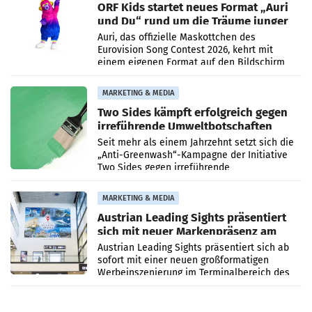
ORF Kids startet neues Format „Auri
und Du“ rund um die Träume junger
Menschen
Auri, das offizielle Maskottchen des
Eurovision Song Contest 2026, kehrt mit
einem eigenen Format auf den Bildschirm
zurück. In der neuen Sendung „Auri und Du“
bei ORF Kids steht
MARKETING & MEDIA
Two Sides kämpft erfolgreich gegen
irreführende Umweltbotschaften
beim Papiereinsatz
Seit mehr als einem Jahrzehnt setzt sich die
„Anti-Greenwash“-Kampagne der Initiative
Two Sides gegen irreführende
Umweltaussagen bei Papierkommunikation
und papierbasierten Verpackungen
MARKETING & MEDIA
Austrian Leading Sights präsentiert
sich mit neuer Markenpräsenz am
Flughafen Wien
Austrian Leading Sights präsentiert sich ab
sofort mit einer neuen großformatigen
Werbeinszenierung im Terminalbereich des
Flughafen Wien. Die Präsenz befindet sich im
Verbindungsbereich