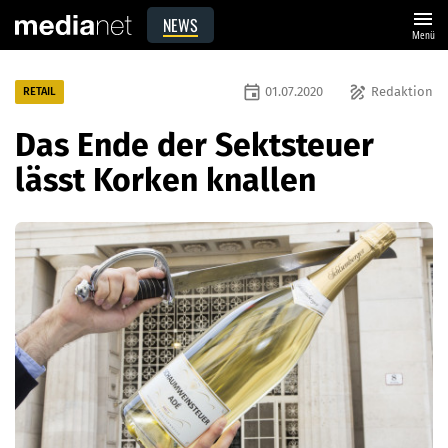
menu
NEWS
Menü
event
draw
01.07.2020
Redaktion
RETAIL
Das Ende der Sektsteuer
lässt Korken knallen