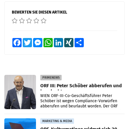
BEWERTEN SIE DIESEN ARTIKEL
Facebook
Twitter
Messenger
WhatsApp
LinkedIn
XING
Teilen
PRIMENEWS
ORF III: Peter Schöber abberufen und
beurlaubt
WIEN ORF-III-Co-Geschäftsführer Peter
Schöber ist wegen Compliance-Vorwürfen
abberufen und beurlaubt worden. Der ORF
bestätigte gegenüber der APA entsprechende
Medienberichte.
MARKETING & MEDIA