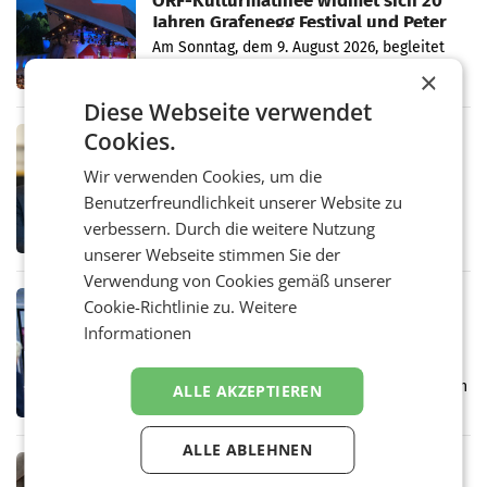
ORF-Kulturmatinee widmet sich 20
Jahren Grafenegg Festival und Peter
Simonischek
Am Sonntag, dem 9. August 2026, begleitet
Lillian Moschen das Publikum ab 9.05 Uhr
×
durch die ORF-„Kulturmatinee“. Die Sendung
Diese Webseite verwendet
startet mit der Dokumentation „20 Jahre
Grafenegg
Cookies.
MARKETING & MEDIA
APA-Comm-Ranking: Christian
Wir verwenden Cookies, um die
Stocker mit höchster Medienpräsenz
Benutzerfreundlichkeit unserer Website zu
im Juli
Das APA-Comm-Politik-Ranking untersucht
verbessern. Durch die weitere Nutzung
monatlich die Berichterstattung von zwölf
österreichischen Tageszeitungen und
unserer Webseite stimmen Sie der
analysiert, welche Politikerinnen und
Verwendung von Cookies gemäß unserer
Politiker Österreichs die
MARKETING & MEDIA
Cookie-Richtlinie zu.
Weitere
Prozess zu Warner-Übernahme erst
Informationen
im März 2027
LOS ANGELES Die geplante Übernahme des
Hollywood-Urgesteins Warner Brothers durch
ALLE AKZEPTIEREN
den Rivalen Paramount wird noch lange in
der Schwebe bleiben. Eine Richterin setzte
den Prozess zu
ALLE ABLEHNEN
MARKETING & MEDIA