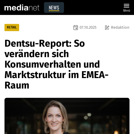
menu
NEWS
Menü
event
draw
07.10.2025
Redaktion
RETAIL
Dentsu-Report: So
verändern sich
Konsumverhalten und
Marktstruktur im EMEA-
Raum