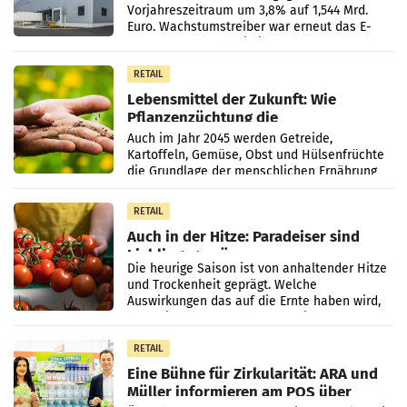
Vorjahreszeitraum um 3,8% auf 1,544 Mrd.
Euro. Wachstumstreiber war erneut das E-
Commerce- und Logistikgeschäft, während
der Strukturwandel
RETAIL
Lebensmittel der Zukunft: Wie
Pflanzenzüchtung die
Ernährungssicherheit sichert
Auch im Jahr 2045 werden Getreide,
Kartoffeln, Gemüse, Obst und Hülsenfrüchte
die Grundlage der menschlichen Ernährung
bilden. Allerdings verändern sich die
Eigenschaften der Pflanzen
RETAIL
Auch in der Hitze: Paradeiser sind
Lieblingsgemüse
Die heurige Saison ist von anhaltender Hitze
und Trockenheit geprägt. Welche
Auswirkungen das auf die Ernte haben wird,
lässt sich laut Branche noch nicht
abschließend beurteilen.
RETAIL
Eine Bühne für Zirkularität: ARA und
Müller informieren am POS über