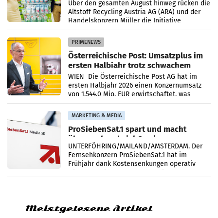
Kreislauffähigkeit
Über den gesamten August hinweg rücken die
Altstoff Recycling Austria AG (ARA) und der
Handelskonzern Müller die Initiative
„Kreislauf-Helden“ in allen österreichischen
Müller-Filialen
PRIMENEWS
Österreichische Post: Umsatzplus im
ersten Halbjahr trotz schwachem
Briefgeschäft
WIEN Die Österreichische Post AG hat im
ersten Halbjahr 2026 einen Konzernumsatz
von 1.544,0 Mio. EUR erwirtschaftet, was
einem Plus von 3,8 Prozent gegenüber dem
Vergleichszeitraum
MARKETING & MEDIA
ProSiebenSat.1 spart und macht
überraschend viel Gewinn
UNTERFÖHRING/MAILAND/AMSTERDAM. Der
Fernsehkonzern ProSiebenSat.1 hat im
Frühjahr dank Kostensenkungen operativ
wieder Gewinn gemacht und die
Markterwartung deutlich übertroffen.
Meistgelesene Artikel