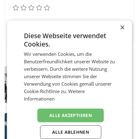
×
Facebook
Twitter
Messenger
WhatsApp
LinkedIn
XING
Teilen
Diese Webseite verwendet
Cookies.
Wir verwenden Cookies, um die
Benutzerfreundlichkeit unserer Website zu
verbessern. Durch die weitere Nutzung
MARKETING & MEDIA
unserer Webseite stimmen Sie der
Alpacem und Politik im Austausch
Verwendung von Cookies gemäß unserer
über Dekarbonisierung und
Energiepreise
Cookie-Richtlinie zu.
Weitere
– Wie die Zement- und Betonproduktion ihre
CO₂-Emissionen weiter senken und zugleich
Informationen
wettbewerbsfähig bleiben kann, war Thema
eines Treffens zwischen Staatssekretärin
Elisabeth
ALLE AKZEPTIEREN
MARKETING & MEDIA
Studie zur Medienpräsenz: Wie
Österreichs ATX-Unternehmen
ALLE ABLEHNEN
international wahrgenommen