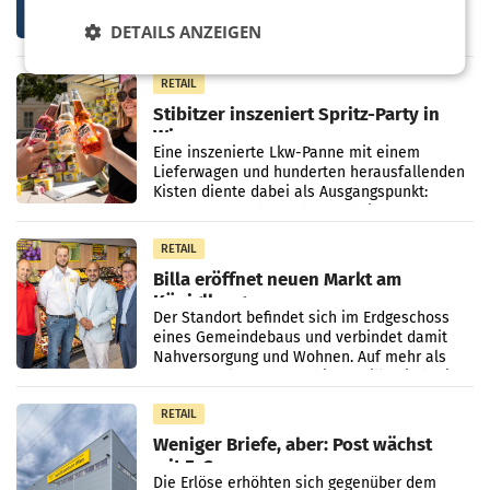
Österreichs börsennotierte Unternehmen
werden
agieren längst auf internationalen Märkten.
DETAILS ANZEIGEN
Eine neue internationale
Medienresonanzanalyse untersucht die
weltweite Berichterstattung über
RETAIL
Stibitzer inszeniert Spritz-Party in
Wien
Eine inszenierte Lkw-Panne mit einem
Lieferwagen und hunderten herausfallenden
Kisten diente dabei als Ausgangspunkt:
Passanten wurden gebeten, beim Aufräumen
zu helfen, und erhielten
RETAIL
Billa eröffnet neuen Markt am
Küniglberg
Der Standort befindet sich im Erdgeschoss
eines Gemeindebaus und verbindet damit
Nahversorgung und Wohnen. Auf mehr als
330 m² Verkaufsfläche bietet Billa ein breites
Sortiment mit
RETAIL
Weniger Briefe, aber: Post wächst
mit E-Commerce
Die Erlöse erhöhten sich gegenüber dem