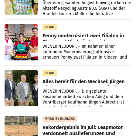
Kreislauffähigkeit
Über den gesamten August hinweg rücken die
Altstoff Recycling Austria AG (ARA) und der
Handelskonzern Müller die Initiative
„Kreislauf-Helden“ in allen österreichischen
Müller-Filialen
RETAIL
Penny modernisiert zwei Filialen in
Ober- und Niederösterreich
WIENER NEUDORF. – Im Rahmen einer
laufenden Modernisierungsoffensive
erneuert Penny zwei Filialen in Nieder- und
Oberösterreich. Die beiden Standorte liegen
in Haag sowie im rund
RETAIL
Alles bereit für den Wechsel: Jürgen
Albrecht setzt ab 1.1.2027 auf Adeg
WIENER NEUDORF. – Die geplante
Zusammenarbeit zwischen Adeg und dem
Vorarlberger Kaufmann Jürgen Albrecht ist
kartellrechtlich freigegeben: Die
Bundeswettbewerbsbehörde und der
Bundeskartellanwalt
MOBILITY BUSINESS
Rekordergebnis im Juli: Leapmotor
verdoppelt Auslieferungen und