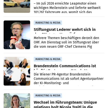
überschreitet die 100.000er-Marke
– Im Juli 2026 erreichte Leapmotor einen
wichtigen Meilenstein und lieferte weltweit
101.267 Fahrzeuge aus, womit sich das
Ergebnis gegenüber Juli 2025 mehr als
verdoppelte (+102
MARKETING & MEDIA
Stiftungsrat Lederer wehrt sich in
den SN gegen Vorwürfe
Mehrere Themen beschäftigen derzeit den
ORF. Am Dienstag soll im Stiftungsrat über
die vom neuen ORF-Chef Clemens Pig
vorgeschlagenen Besetzungen für die
Direktionen abgestimmt werden.
MARKETING & MEDIA
Brandenstein Communications ist
künftig Partner von OtterlyAI
Die Wiener PR-Agentur Brandenstein
Communications ist ab sofort Agenturpartner
der KI-Monitoring- und
Optimierungsplattform OtterlyAI. Damit baut
die Agentur ihr Leistungsportfolio
MARKETING & MEDIA
Wechsel im Führungsteam: Unique
relations holt Nicola Treitl in die