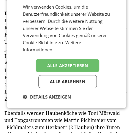
Wir verwenden Cookies, um die
Die Wiener Sommer Genusswoche by Culinarius
Benutzerfreundlichkeit unserer Website zu
In der Sommer Genusswoche nehmen über 50
verbessern. Durch die weitere Nutzung
Restaurants in Wien teil, mit bis zu vier Gault&Millau-
unserer Webseite stimmen Sie der
Hauben, darunter das „Toni M.“ , Toni Mörwalds „Zur
Verwendung von Cookies gemäß unserer
Traube“ (2 Hauben), „Das Spittelberg“ (3 Hauben),
Cookie-Richtlinie zu.
Weitere
„Das Specht“ (3 Hauben), sowie das „Sakai“ (2
Informationen
Hauben), das japanische Köstlichkeiten serviert.
Außerdem dabei: „Clementine im Glashaus“ (2
ALLE AKZEPTIEREN
Hauben), das „Hansen“ (2 Hauben), das „Motto am
Fluss“ sowie das „Patara“ (jeweils 2 Hauben), „Huth
ALLE ABLEHNEN
Gastwirtschaft“ (1 Haube), „Huth Da Moritz“, „Lobo y
Luna“(je 1 Haube) sowie das "Boxwood" ("Buxbaum" -
DETAILS ANZEIGEN
2 Hauben) und viele mehr.
Ebenfalls werden Haubenköche wie Toni Mörwald
und Topgastronomen wie Martin Pichlmaier vom
„Pichlmaiers zum Herkner“ (2 Hauben) ihre Türen