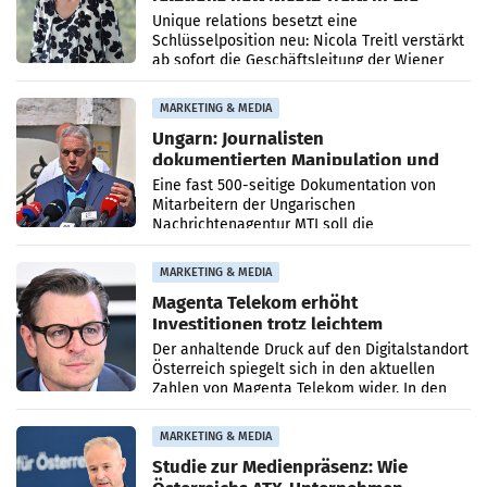
Geschäftsleitung
Unique relations besetzt eine
Schlüsselposition neu: Nicola Treitl verstärkt
ab sofort die Geschäftsleitung der Wiener
PR-Agentur an der Seite von Josef Kalina und
Anna Kalina-Mahr.
MARKETING & MEDIA
Ungarn: Journalisten
dokumentierten Manipulation und
Zensur
Eine fast 500-seitige Dokumentation von
Mitarbeitern der Ungarischen
Nachrichtenagentur MTI soll die
systematische Nachrichten-Manipulation und
Zensur bei der Agentur während der Zeit
MARKETING & MEDIA
Magenta Telekom erhöht
Investitionen trotz leichtem
Umsatzrückgang
Der anhaltende Druck auf den Digitalstandort
Österreich spiegelt sich in den aktuellen
Zahlen von Magenta Telekom wider. In den
ersten sechs Monaten des laufenden Jahres
verzeichnete
MARKETING & MEDIA
Studie zur Medienpräsenz: Wie