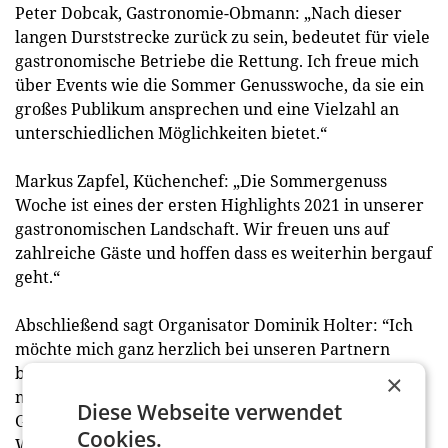
Peter Dobcak, Gastronomie-Obmann: „Nach dieser
langen Durststrecke zurück zu sein, bedeutet für viele
gastronomische Betriebe die Rettung. Ich freue mich
über Events wie die Sommer Genusswoche, da sie ein
großes Publikum ansprechen und eine Vielzahl an
unterschiedlichen Möglichkeiten bietet.“
Markus Zapfel, Küchenchef: „Die Sommergenuss
Woche ist eines der ersten Highlights 2021 in unserer
gastronomischen Landschaft. Wir freuen uns auf
zahlreiche Gäste und hoffen dass es weiterhin bergauf
geht.“
Abschließend sagt Organisator Dominik Holter: “Ich
möchte mich ganz herzlich bei unseren Partnern
bedanken, ohne die die Sommer Genusswoche nicht
×
möglich wäre: American Express, Transgourmet,
Diese Webseite verwendet
Geenie, Holy Recipe, Restaurantgutscheine,
Cookies.
Wirtschaftskammer Wien.“