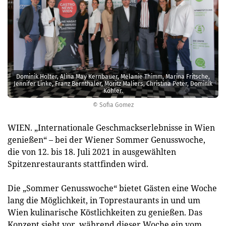
Dominik Holter, Alina May Kernbauer, Melanie Thimm, Marina Fritsche,
Jennifer Linke, Franz Bernthaler, Moritz Maliers, Christina Peter, Dominik
Köhler.
© Sofia Gomez
WIEN. „Internationale Geschmackserlebnisse in Wien
genießen“ – bei der Wiener Sommer Genusswoche,
die von 12. bis 18. Juli 2021 in ausgewählten
Spitzenrestaurants stattfinden wird.
Die „Sommer Genusswoche“ bietet Gästen eine Woche
lang die Möglichkeit, in Toprestaurants in und um
Wien kulinarische Köstlichkeiten zu genießen. Das
Konzept sieht vor, während dieser Woche ein vom