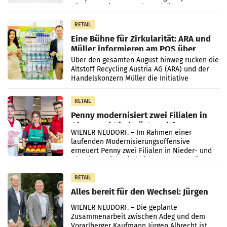
wieder Gewinn gemacht und die
Markterwartung deutlich übertroffen.
RETAIL
Eine Bühne für Zirkularität: ARA und
Müller informieren am POS über
Kreislauffähigkeit
Über den gesamten August hinweg rücken die
Altstoff Recycling Austria AG (ARA) und der
Handelskonzern Müller die Initiative
„Kreislauf-Helden“ in allen österreichischen
Müller-Filialen
RETAIL
Penny modernisiert zwei Filialen in
Ober- und Niederösterreich
WIENER NEUDORF. – Im Rahmen einer
laufenden Modernisierungsoffensive
erneuert Penny zwei Filialen in Nieder- und
Oberösterreich. Die beiden Standorte liegen
in Haag sowie im rund
RETAIL
Alles bereit für den Wechsel: Jürgen
Albrecht setzt ab 1.1.2027 auf Adeg
WIENER NEUDORF. – Die geplante
Zusammenarbeit zwischen Adeg und dem
Vorarlberger Kaufmann Jürgen Albrecht ist