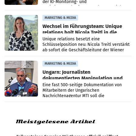
der KI-Monitoring- und
Optimierungsplattform OtterlyAI. Damit baut
die Agentur ihr Leistungsportfolio
MARKETING & MEDIA
Wechsel im Führungsteam: Unique
relations holt Nicola Treitl in die
Geschäftsleitung
Unique relations besetzt eine
Schlüsselposition neu: Nicola Treitl verstärkt
ab sofort die Geschäftsleitung der Wiener
PR-Agentur an der Seite von Josef Kalina und
Anna Kalina-Mahr.
MARKETING & MEDIA
Ungarn: Journalisten
dokumentierten Manipulation und
Zensur
Eine fast 500-seitige Dokumentation von
Mitarbeitern der Ungarischen
Nachrichtenagentur MTI soll die
systematische Nachrichten-Manipulation und
Zensur bei der Agentur während der Zeit
Meistgelesene Artikel