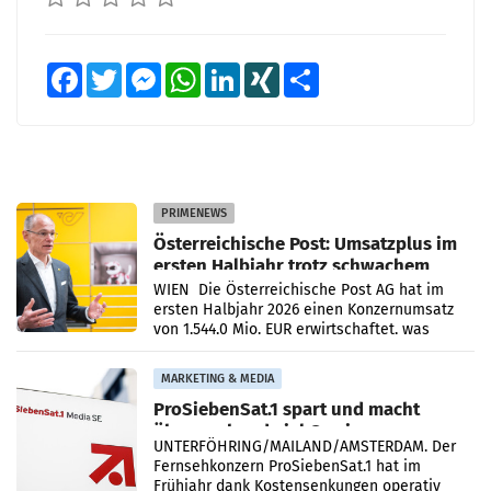
Facebook
Twitter
Messenger
WhatsApp
LinkedIn
XING
Teilen
PRIMENEWS
Österreichische Post: Umsatzplus im
ersten Halbjahr trotz schwachem
Briefgeschäft
WIEN Die Österreichische Post AG hat im
ersten Halbjahr 2026 einen Konzernumsatz
von 1.544,0 Mio. EUR erwirtschaftet, was
einem Plus von 3,8 Prozent gegenüber dem
Vergleichszeitraum
MARKETING & MEDIA
ProSiebenSat.1 spart und macht
überraschend viel Gewinn
UNTERFÖHRING/MAILAND/AMSTERDAM. Der
Fernsehkonzern ProSiebenSat.1 hat im
Frühjahr dank Kostensenkungen operativ