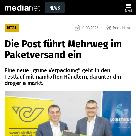
menu
NEWS
Menü
event
draw
11.03.2022
Redaktion
RETAIL
Die Post führt Mehrweg im
Paketversand ein
Eine neue „grüne Verpackung” geht in den
Testlauf mit namhaften Händlern, darunter dm
drogerie markt.