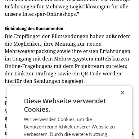
Erfahrungen für Mehrweg-Logistiklösungen für alle
unsere Interspar-Onlineshops.”
Einbindung des Konsumenten
Die Empfänger der Pilotsendungen haben außerdem
die Möglichkeit, ihre Meinung zur neuen
Mehrwegverpackung sowie ihre ersten Erfahrungen
im Umgang mit dem Mehrwegsystem mittels kurzen
Online-Fragebogens mit dem Projektteam zu teilen;
der Link zur Umfrage sowie ein QR-Code werden
hierfür den Sendungen beigelegt.
×
„Aus Forschungssicht freuen wir uns sehr über das
Diese Webseite verwendet
Engagement der Unternehmen für nachhaltige
Cookies.
Verpackungslösungen. Mit den im Pilottest
gewonnenen Daten können wir eine umfangreiche
Wir verwenden Cookies, um die
Lebenszyklusanalyse der Verpackungen durchführen
Benutzerfreundlichkeit unserer Website zu
und ihre Lebensdauer und Praktikabilität analysieren.
verbessern. Durch die weitere Nutzung