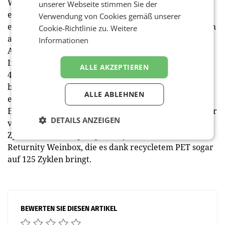
Wir hoffen, damit aussagekräftige Ergebnisse mit
unserer Webseite stimmen Sie der
einem hohen Mehrwert für den Onlinehandel zu
Verwendung von Cookies gemäß unserer
erzielen”, ist Franz Staberhofer, Leiter des Logistikum
Cookie-Richtlinie zu.
Weitere
an der FH Oberösterreich, von der Aussagekraft der
Informationen
Aktion überzeugt.
In der Vorstudie der FH Oberösterreich wurden über
ALLE AKZEPTIEREN
40 nachhaltige Verpackungslösungen detailliert
betrachtet und analysiert. Erkenntnis: Der Aufbau
ALLE ABLEHNEN
eines Mehrwegzyklus bringt die größten
Emissionseinsparungen. Dabei reicht die Lebensdauer
DETAILS ANZEIGEN
von der sogenannten Re-Zip Box mit bis zu zehn
Zyklen, über Re-Zip Bags (30 Zyklen) bis hin zur
Returnity Weinbox, die es dank recycletem PET sogar
auf 125 Zyklen bringt.
BEWERTEN SIE DIESEN ARTIKEL