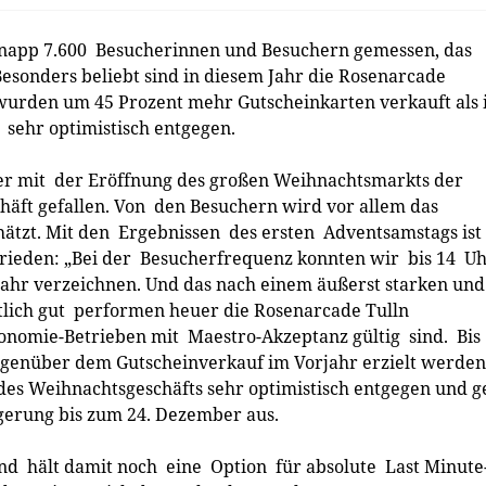
knapp 7.600 Besucherinnen und Besuchern gemessen, das
Besonders beliebt sind in diesem Jahr die Rosenarcade
urden um 45 Prozent mehr Gutscheinkarten verkauft als
sehr optimistisch entgegen.
er mit der Eröffnung des großen Weihnachtsmarkts der
häft gefallen. Von den Besuchern wird vor allem das
chätzt. Mit den Ergebnissen des ersten Adventsamstags ist
rieden: „Bei der Besucherfrequenz konnten wir bis 14 U
ahr verzeichnen. Und das nach einem äußerst starken und
tlich gut performen heuer die Rosenarcade Tulln
onomie-­Betrieben mit Maestro-­Akzeptanz gültig sind. Bis
egenüber dem Gutscheinverkauf im Vorjahr erzielt werden
es Weihnachtsgeschäfts sehr optimistisch entgegen und g
gerung bis zum 24. Dezember aus.
und hält damit noch eine Option für absolute Last Minute