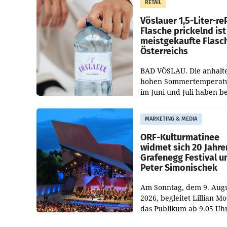
RETAIL
„Keep Cool“ ist zu 100 Pr
Vöslauer 1,5-Liter-re
Flasche prickelnd ist
meistgekaufte Flasc
Österreichs
BAD VÖSLAU. Die anhalt
hohen Sommertemperat
im Juni und Juli haben b
niederösterreichischen
Getränkehersteller Vösla
MARKETING & MEDIA
deutlichen Absatzzuwäc
geführt. Während
ORF-Kulturmatinee
widmet sich 20 Jahre
Grafenegg Festival u
Peter Simonischek
Am Sonntag, dem 9. Aug
2026, begleitet Lillian M
das Publikum ab 9.05 Uh
durch die ORF-