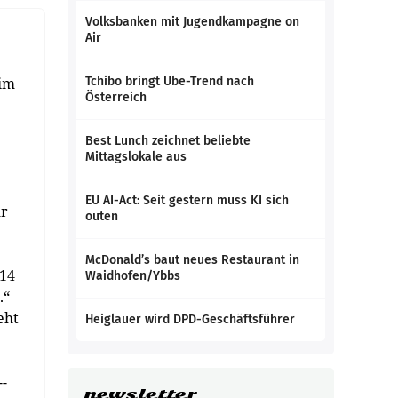
Volksbanken mit Jugendkampagne on
Air
 im
Tchibo bringt Ube-Trend nach
Österreich
Best Lunch zeichnet beliebte
Mittagslokale aus
EU AI-Act: Seit gestern muss KI sich
hr
outen
McDonald’s baut neues Restaurant in
 14
Waidhofen/Ybbs
.“
eht
Heiglauer wird DPD-Geschäftsführer
-­
newsletter