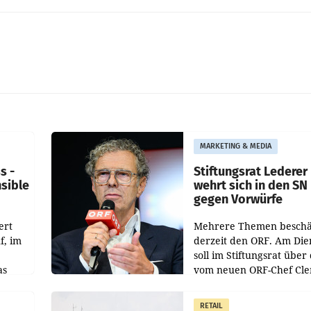
MARKETING & MEDIA
s -
Stiftungsrat Lederer
nsible
wehrt sich in den SN
gegen Vorwürfe
ert
Mehrere Themen beschä
f, im
derzeit den ORF. Am Die
soll im Stiftungsrat über 
as
vom neuen ORF-Chef Cl
chefs
Pig vorgeschlagenen
istian
Besetzungen für die
RETAIL