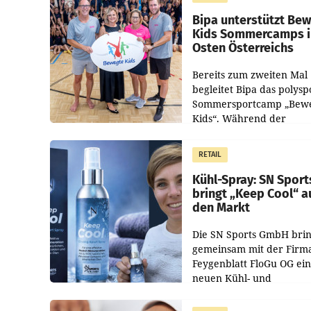
Pilnacek, auf sensible
Bipa unterstützt Be
Kids Sommercamps 
Osten Österreichs
Bereits zum zweiten Mal
begleitet Bipa das polysp
Sommersportcamp „Bew
Kids“. Während der
Campwochen in den Mon
Juli und August versorgt
RETAIL
Unternehmen Kinder so
Kühl-Spray: SN Sport
bringt „Keep Cool“ a
den Markt
Die SN Sports GmbH brin
gemeinsam mit der Firm
Feygenblatt FloGu OG ei
neuen Kühl- und
Regenerations-Spray auf
Markt. Das Produkt nam