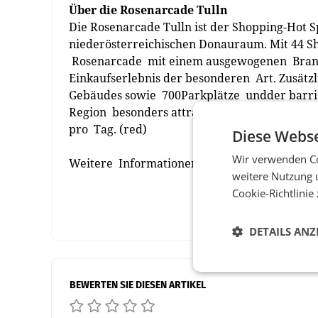
Über die Rosenarcade Tulln
Die Rosenarcade Tulln ist der Shopping-­Hot S
niederösterreichischen Donauraum. Mit 44 Sho
Rosenarcade mit einem ausgewogenen Branch
Einkaufserlebnis der besonderen Art. Zusätz
Gebäudes sowie 700Parkplätze undder barri
Region besonders attraktiv. Das zeigen auc
pro Tag. (red)
Diese Webse
Wir verwenden Co
Weitere Informationen auf
www.rosenarcad
weitere Nutzung 
Cookie-Richtlinie
DETAILS ANZ
BEWERTEN SIE DIESEN ARTIKEL