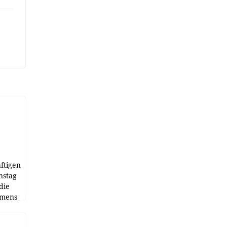
ftigen
nstag
die
emens