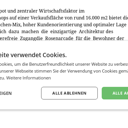
pot und zentraler Wirtschaftsfaktor im
ps auf einer Verkaufsfläche von rund 16.000 m2 bietet di
en-­Mix, hoher Kundenorientierung und optimaler Lage 
lich dazu machen die einzigartige Architektur des
erefreie Zugangdie Rosenarcade für die Bewohner der
h die neuesten Besucherzahlen mit rund 10.500 Personen
ite verwendet Cookies.
okies, um die Benutzerfreundlichkeit unserer Website zu verbes
e.at
unserer Webseite stimmen Sie der Verwendung von Cookies gem
 zu.
Weitere Informationen
EIGEN
ALLE ABLEHNEN
ALLE A