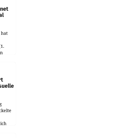
hnet
al
 hat
(1.
in
haftet.
leich
rt
suelle
g
ckelte
ich
e