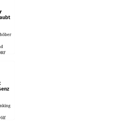
r
laubt
chöber
nd
ORF
r APA
t
senz
anking
e
ölf