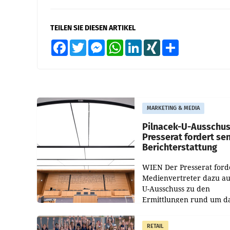
TEILEN SIE DIESEN ARTIKEL
Facebook
Twitter
Messenger
WhatsApp
LinkedIn
XING
Teilen
MARKETING & MEDIA
Pilnacek-U-Ausschus
Presserat fordert se
Berichterstattung
WIEN Der Presserat ford
Medienvertreter dazu au
U-Ausschuss zu den
Ermittlungen rund um d
Ableben des Ex-Sektions
im Justizministerium, Chr
RETAIL