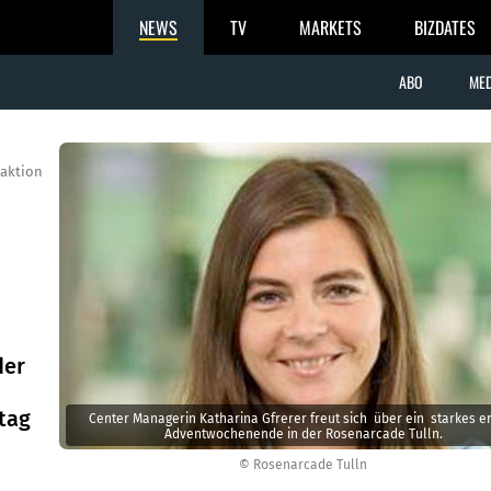
NEWS
TV
MARKETS
BIZDATES
ABO
MED
aktion
der
tag
Center Managerin Katharina Gfrerer freut sich über ein starkes e
Adventwochenende in der Rosenarcade Tulln.
© Rosenarcade Tulln