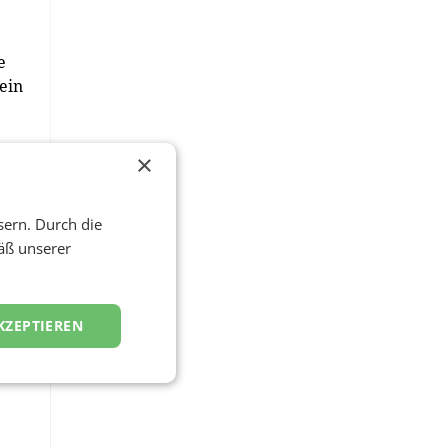
e
ein
×
sern. Durch die
äß unserer
KZEPTIEREN