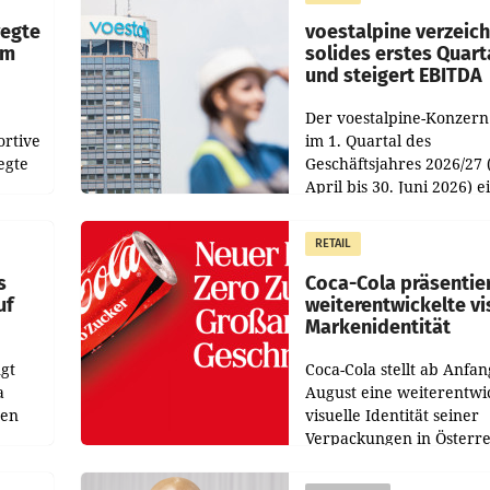
Direktionen abgestimmt
werden.
wegte
voestalpine verzeic
im
solides erstes Quart
und steigert EBITDA
Der voestalpine-Konzern
ortive
im 1. Quartal des
egte
Geschäftsjahres 2026/27 
April bis 30. Juni 2026) e
aten
solides Ergebnis erwirtsc
 das
Der Umsatz stieg im Verg
RETAIL
wie
zur Vorjahresperiode
s
Coca-Cola präsentie
uf
weiterentwickelte vi
Markenidentität
gt
Coca-Cola stellt ab Anfan
a
August eine weiterentwi
nen
visuelle Identität seiner
Verpackungen in Österre
 den
vor. Im Mittelpunkt des
ens
Redesigns stehen zentral