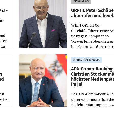
PRIMENEWS
ozent
Gestaltungselemente
PET-
ORF III: Peter Schöbe
abberufen und beur
he
WIEN ORF-III-Co-
Geschäftsführer Peter S
end
ist wegen Compliance-
uren
Vorwürfen abberufen u
eim
beurlaubt worden. Der 
bestätigte gegenüber de
uer zu
entsprechende
MARKETING & MEDIA
hsen
Medienberichte.
APA-Comm-Ranking:
n
Christian Stocker mi
nd
höchster Medienprä
im Juli
ust
Das APA-Comm-Politik-R
oschen
untersucht monatlich di
r
Berichterstattung von zw
österreichischen