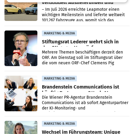
verdoppelt Auslieferungen und
überschreitet die 100.000er-Marke
– Im Juli 2026 erreichte Leapmotor einen
wichtigen Meilenstein und lieferte weltweit
101.267 Fahrzeuge aus, womit sich das
Ergebnis gegenüber Juli 2025 mehr als
verdoppelte (+102
MARKETING & MEDIA
Stiftungsrat Lederer wehrt sich in
den SN gegen Vorwürfe
Mehrere Themen beschäftigen derzeit den
ORF. Am Dienstag soll im Stiftungsrat über
die vom neuen ORF-Chef Clemens Pig
vorgeschlagenen Besetzungen für die
Direktionen abgestimmt werden.
MARKETING & MEDIA
Brandenstein Communications ist
künftig Partner von OtterlyAI
Die Wiener PR-Agentur Brandenstein
Communications ist ab sofort Agenturpartner
der KI-Monitoring- und
Optimierungsplattform OtterlyAI. Damit baut
die Agentur ihr Leistungsportfolio
MARKETING & MEDIA
Wechsel im Führungsteam: Unique