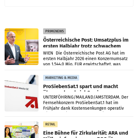
PRIMENEWS
Österreichische Post: Umsatzplus im
ersten Halbjahr trotz schwachem
Briefgeschäft
WIEN Die Österreichische Post AG hat im
ersten Halbjahr 2026 einen Konzernumsatz
von 1.544,0 Mio. EUR erwirtschaftet, was
einem Plus von 3,8 Prozent gegenüber dem
Vergleichszeitraum
MARKETING & MEDIA
ProSiebenSat.1 spart und macht
überraschend viel Gewinn
UNTERFÖHRING/MAILAND/AMSTERDAM. Der
Fernsehkonzern ProSiebenSat.1 hat im
Frühjahr dank Kostensenkungen operativ
wieder Gewinn gemacht und die
Markterwartung deutlich übertroffen.
RETAIL
Eine Bühne für Zirkularität: ARA und