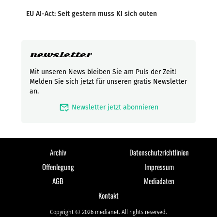
EU AI-Act: Seit gestern muss KI sich outen
newsletter
Mit unseren News bleiben Sie am Puls der Zeit!
Melden Sie sich jetzt für unseren gratis Newsletter
an.
mark_email_read
Newsletter jetzt abonnieren
Archiv
Datenschutzrichtlinien
Offenlegung
Impressum
AGB
Mediadaten
Kontakt
Copyright © 2026 medianet. All rights reserved.