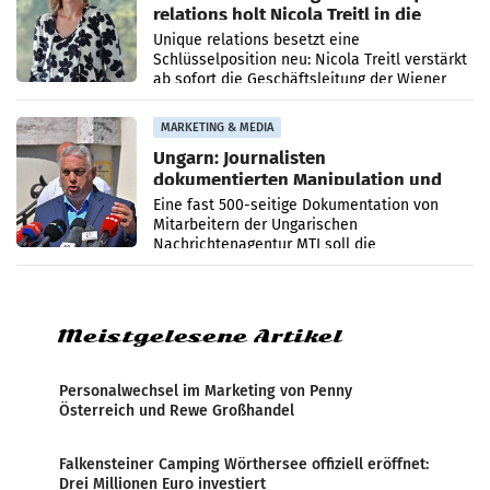
relations holt Nicola Treitl in die
Geschäftsleitung
Unique relations besetzt eine
Schlüsselposition neu: Nicola Treitl verstärkt
ab sofort die Geschäftsleitung der Wiener
PR-Agentur an der Seite von Josef Kalina und
Anna Kalina-Mahr.
MARKETING & MEDIA
Ungarn: Journalisten
dokumentierten Manipulation und
Zensur
Eine fast 500-seitige Dokumentation von
Mitarbeitern der Ungarischen
Nachrichtenagentur MTI soll die
systematische Nachrichten-Manipulation und
Zensur bei der Agentur während der Zeit
Meistgelesene Artikel
Personalwechsel im Marketing von Penny
Österreich und Rewe Großhandel
Falkensteiner Camping Wörthersee offiziell eröffnet:
Drei Millionen Euro investiert