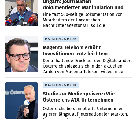
Ungarn: Journalisten
dokumentierten Manipulation und
Zensur
Eine fast 500-seitige Dokumentation von
Mitarbeitern der Ungarischen
Nachrichtenagentur MTI soll die
systematische Nachrichten-Manipulation und
Zensur bei der Agentur während der Zeit
MARKETING & MEDIA
Magenta Telekom erhöht
Investitionen trotz leichtem
Umsatzrückgang
Der anhaltende Druck auf den Digitalstandort
Österreich spiegelt sich in den aktuellen
Zahlen von Magenta Telekom wider. In den
ersten sechs Monaten des laufenden Jahres
verzeichnete
MARKETING & MEDIA
Studie zur Medienpräsenz: Wie
Österreichs ATX-Unternehmen
international wahrgenommen
Österreichs börsennotierte Unternehmen
werden
agieren längst auf internationalen Märkten.
Eine neue internationale
Medienresonanzanalyse untersucht die
weltweite Berichterstattung über