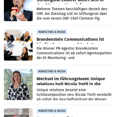
den SN gegen Vorwürfe
Mehrere Themen beschäftigen derzeit den
ORF. Am Dienstag soll im Stiftungsrat über
die vom neuen ORF-Chef Clemens Pig
vorgeschlagenen Besetzungen für die
Direktionen abgestimmt werden.
MARKETING & MEDIA
Brandenstein Communications ist
künftig Partner von OtterlyAI
Die Wiener PR-Agentur Brandenstein
Communications ist ab sofort Agenturpartner
der KI-Monitoring- und
Optimierungsplattform OtterlyAI. Damit baut
die Agentur ihr Leistungsportfolio
MARKETING & MEDIA
Wechsel im Führungsteam: Unique
relations holt Nicola Treitl in die
Geschäftsleitung
Unique relations besetzt eine
Schlüsselposition neu: Nicola Treitl verstärkt
ab sofort die Geschäftsleitung der Wiener
PR-Agentur an der Seite von Josef Kalina und
Anna Kalina-Mahr.
MARKETING & MEDIA