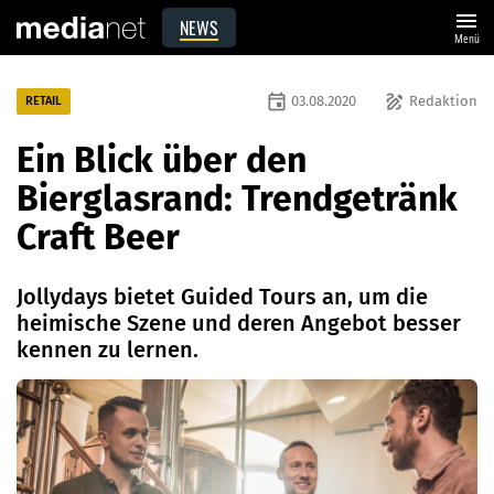
menu
NEWS
Menü
event
draw
03.08.2020
Redaktion
RETAIL
Ein Blick über den
Bierglasrand: Trendgetränk
Craft Beer
Jollydays bietet Guided Tours an, um die
heimische Szene und deren Angebot besser
kennen zu lernen.