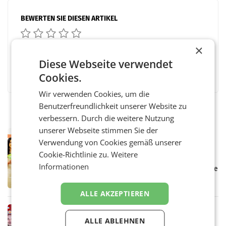
BEWERTEN SIE DIESEN ARTIKEL
×
Diese Webseite verwendet
Facebook
Twitter
Messenger
WhatsApp
LinkedIn
XING
Teilen
Cookies.
Wir verwenden Cookies, um die
Benutzerfreundlichkeit unserer Website zu
verbessern. Durch die weitere Nutzung
unserer Webseite stimmen Sie der
RETAIL
Verwendung von Cookies gemäß unserer
Eine Bühne für Zirkularität: ARA und
Cookie-Richtlinie zu.
Weitere
Müller informieren am POS über
Informationen
Kreislauffähigkeit
Über den gesamten August hinweg rücken die
Altstoff Recycling Austria AG (ARA) und der
Handelskonzern Müller die Initiative
ALLE AKZEPTIEREN
„Kreislauf-Helden“ in allen österreichischen
Müller-Filialen
RETAIL
ALLE ABLEHNEN
Penny modernisiert zwei Filialen in