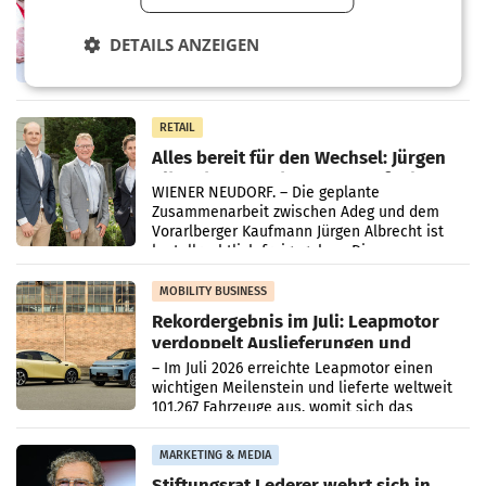
Ober- und Niederösterreich
WIENER NEUDORF. – Im Rahmen einer
DETAILS ANZEIGEN
laufenden Modernisierungsoffensive
erneuert Penny zwei Filialen in Nieder- und
Oberösterreich. Die beiden Standorte liegen
in Haag sowie im rund
RETAIL
Alles bereit für den Wechsel: Jürgen
Albrecht setzt ab 1.1.2027 auf Adeg
WIENER NEUDORF. – Die geplante
Zusammenarbeit zwischen Adeg und dem
Vorarlberger Kaufmann Jürgen Albrecht ist
kartellrechtlich freigegeben: Die
Bundeswettbewerbsbehörde und der
Bundeskartellanwalt
MOBILITY BUSINESS
Rekordergebnis im Juli: Leapmotor
verdoppelt Auslieferungen und
überschreitet die 100.000er-Marke
– Im Juli 2026 erreichte Leapmotor einen
wichtigen Meilenstein und lieferte weltweit
101.267 Fahrzeuge aus, womit sich das
Ergebnis gegenüber Juli 2025 mehr als
verdoppelte (+102
MARKETING & MEDIA
Stiftungsrat Lederer wehrt sich in