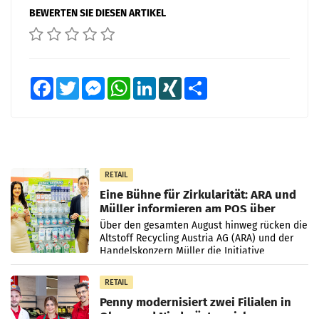
BEWERTEN SIE DIESEN ARTIKEL
Facebook
Twitter
Messenger
WhatsApp
LinkedIn
XING
Teilen
RETAIL
Eine Bühne für Zirkularität: ARA und
Müller informieren am POS über
Kreislauffähigkeit
Über den gesamten August hinweg rücken die
Altstoff Recycling Austria AG (ARA) und der
Handelskonzern Müller die Initiative
„Kreislauf-Helden“ in allen österreichischen
Müller-Filialen
RETAIL
Penny modernisiert zwei Filialen in
Ober- und Niederösterreich