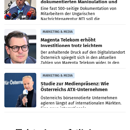
dokumentierten Manipulation und
Zensur
Eine fast 500-seitige Dokumentation von
Mitarbeitern der Ungarischen
Nachrichtenagentur MTI soll die
systematische Nachrichten-Manipulation und
Zensur bei der Agentur während der Zeit
MARKETING & MEDIA
Magenta Telekom erhöht
Investitionen trotz leichtem
Umsatzrückgang
Der anhaltende Druck auf den Digitalstandort
Österreich spiegelt sich in den aktuellen
Zahlen von Magenta Telekom wider. In den
ersten sechs Monaten des laufenden Jahres
verzeichnete
MARKETING & MEDIA
Studie zur Medienpräsenz: Wie
Österreichs ATX-Unternehmen
international wahrgenommen
Österreichs börsennotierte Unternehmen
werden
agieren längst auf internationalen Märkten.
Eine neue internationale
Medienresonanzanalyse untersucht die
weltweite Berichterstattung über