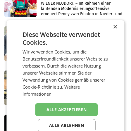
WIENER NEUDORF. – Im Rahmen einer
laufenden Modernisierungsoffensive
erneuert Penny zwei Filialen in Nieder- und
Oberösterreich. Die beiden Standorte liegen
×
in Haag sowie im rund
RETAIL
Diese Webseite verwendet
Alles bereit für den Wechsel: Jürgen
Cookies.
Albrecht setzt ab 1.1.2027 auf Adeg
WIENER NEUDORF. – Die geplante
Wir verwenden Cookies, um die
Zusammenarbeit zwischen Adeg und dem
Vorarlberger Kaufmann Jürgen Albrecht ist
Benutzerfreundlichkeit unserer Website zu
kartellrechtlich freigegeben: Die
verbessern. Durch die weitere Nutzung
Bundeswettbewerbsbehörde und der
unserer Webseite stimmen Sie der
Bundeskartellanwalt
MOBILITY BUSINESS
Verwendung von Cookies gemäß unserer
Rekordergebnis im Juli: Leapmotor
Cookie-Richtlinie zu.
Weitere
verdoppelt Auslieferungen und
überschreitet die 100.000er-Marke
Informationen
– Im Juli 2026 erreichte Leapmotor einen
wichtigen Meilenstein und lieferte weltweit
101.267 Fahrzeuge aus, womit sich das
ALLE AKZEPTIEREN
Ergebnis gegenüber Juli 2025 mehr als
verdoppelte (+102
MARKETING & MEDIA
ALLE ABLEHNEN
Stiftungsrat Lederer wehrt sich in