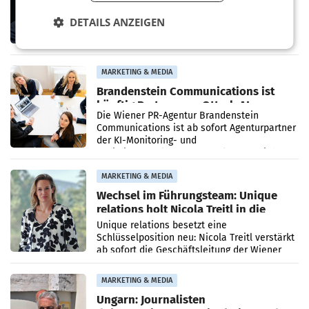
den SN gegen Vorwürfe
Mehrere Themen beschäftigen derzeit den
DETAILS ANZEIGEN
ORF. Am Dienstag soll im Stiftungsrat über
die vom neuen ORF-Chef Clemens Pig
vorgeschlagenen Besetzungen für die
Direktionen abgestimmt werden.
MARKETING & MEDIA
Brandenstein Communications ist
künftig Partner von OtterlyAI
Die Wiener PR-Agentur Brandenstein
Communications ist ab sofort Agenturpartner
der KI-Monitoring- und
Optimierungsplattform OtterlyAI. Damit baut
die Agentur ihr Leistungsportfolio
MARKETING & MEDIA
Wechsel im Führungsteam: Unique
relations holt Nicola Treitl in die
Geschäftsleitung
Unique relations besetzt eine
Schlüsselposition neu: Nicola Treitl verstärkt
ab sofort die Geschäftsleitung der Wiener
PR-Agentur an der Seite von Josef Kalina und
Anna Kalina-Mahr.
MARKETING & MEDIA
Ungarn: Journalisten