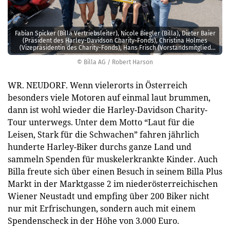
Fabian Spicker (Billa Vertriebsleiter), Nicole Biegler (Billa), Dieter Baier
(Präsident des Harley-Davidson Charity-Fonds), Christina Holmes
(Vizepräsidentin des Charity-Fonds), Hans Frisch (Vorstandsmitglied
des Charity-Fonds).
© Billa AG / Robert Harson
WR. NEUDORF. Wenn vielerorts in Österreich
besonders viele Motoren auf einmal laut brummen,
dann ist wohl wieder die Harley-Davidson Charity-
Tour unterwegs. Unter dem Motto “Laut für die
Leisen, Stark für die Schwachen” fahren jährlich
hunderte Harley-Biker durchs ganze Land und
sammeln Spenden für muskelerkrankte Kinder. Auch
Billa freute sich über einen Besuch in seinem Billa Plus
Markt in der Marktgasse 2 im niederösterreichischen
Wiener Neustadt und empfing über 200 Biker nicht
nur mit Erfrischungen, sondern auch mit einem
Spendenscheck in der Höhe von 3.000 Euro.