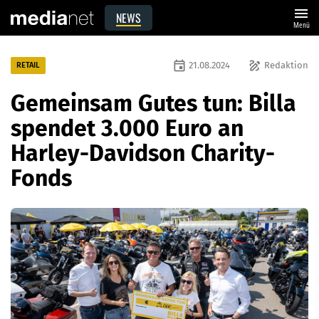
menu
NEWS
Menü
event
draw
21.08.2024
Redaktion
RETAIL
Gemeinsam Gutes tun: Billa
spendet 3.000 Euro an
Harley-Davidson Charity-
Fonds