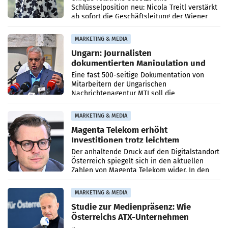
Schlüsselposition neu: Nicola Treitl verstärkt
ab sofort die Geschäftsleitung der Wiener
PR-Agentur an der Seite von Josef Kalina und
Anna Kalina-Mahr.
MARKETING & MEDIA
Ungarn: Journalisten
dokumentierten Manipulation und
Zensur
Eine fast 500-seitige Dokumentation von
Mitarbeitern der Ungarischen
Nachrichtenagentur MTI soll die
systematische Nachrichten-Manipulation und
Zensur bei der Agentur während der Zeit
MARKETING & MEDIA
Magenta Telekom erhöht
Investitionen trotz leichtem
Umsatzrückgang
Der anhaltende Druck auf den Digitalstandort
Österreich spiegelt sich in den aktuellen
Zahlen von Magenta Telekom wider. In den
ersten sechs Monaten des laufenden Jahres
verzeichnete
MARKETING & MEDIA
Studie zur Medienpräsenz: Wie
Österreichs ATX-Unternehmen
international wahrgenommen