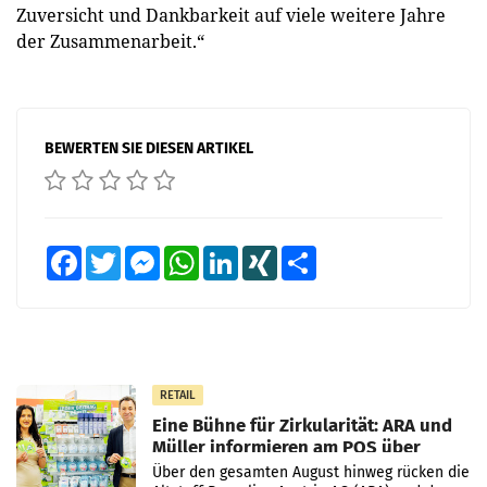
Zuversicht und Dankbarkeit auf viele weitere Jahre
der Zusammenarbeit.“
BEWERTEN SIE DIESEN ARTIKEL
Facebook
Twitter
Messenger
WhatsApp
LinkedIn
XING
Teilen
RETAIL
Eine Bühne für Zirkularität: ARA und
Müller informieren am POS über
Kreislauffähigkeit
Über den gesamten August hinweg rücken die