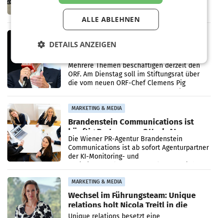
wichtigen Meilenstein und lieferte weltweit
101.267 Fahrzeuge aus, womit sich das
ALLE ABLEHNEN
Ergebnis gegenüber Juli 2025 mehr als
verdoppelte (+102
MARKETING & MEDIA
DETAILS ANZEIGEN
Stiftungsrat Lederer wehrt sich in
den SN gegen Vorwürfe
Mehrere Themen beschäftigen derzeit den
ORF. Am Dienstag soll im Stiftungsrat über
die vom neuen ORF-Chef Clemens Pig
vorgeschlagenen Besetzungen für die
Direktionen abgestimmt werden.
MARKETING & MEDIA
Brandenstein Communications ist
künftig Partner von OtterlyAI
Die Wiener PR-Agentur Brandenstein
Communications ist ab sofort Agenturpartner
der KI-Monitoring- und
Optimierungsplattform OtterlyAI. Damit baut
die Agentur ihr Leistungsportfolio
MARKETING & MEDIA
Wechsel im Führungsteam: Unique
relations holt Nicola Treitl in die
Geschäftsleitung
Unique relations besetzt eine