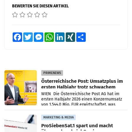
BEWERTEN SIE DIESEN ARTIKEL
Facebook
Twitter
Messenger
WhatsApp
LinkedIn
XING
Teilen
PRIMENEWS
Österreichische Post: Umsatzplus im
ersten Halbjahr trotz schwachem
Briefgeschäft
WIEN Die Österreichische Post AG hat im
ersten Halbjahr 2026 einen Konzernumsatz
von 1.544,0 Mio. EUR erwirtschaftet, was
einem Plus von 3,8 Prozent gegenüber dem
Vergleichszeitraum
MARKETING & MEDIA
ProSiebenSat.1 spart und macht
überraschend viel Gewinn