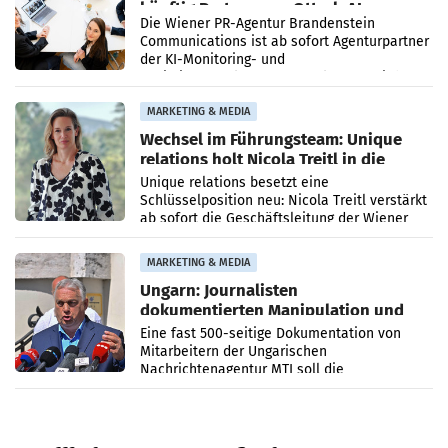
künftig Partner von OtterlyAI
Die Wiener PR-Agentur Brandenstein
Communications ist ab sofort Agenturpartner
der KI-Monitoring- und
Optimierungsplattform OtterlyAI. Damit baut
die Agentur ihr Leistungsportfolio
MARKETING & MEDIA
Wechsel im Führungsteam: Unique
relations holt Nicola Treitl in die
Geschäftsleitung
Unique relations besetzt eine
Schlüsselposition neu: Nicola Treitl verstärkt
ab sofort die Geschäftsleitung der Wiener
PR-Agentur an der Seite von Josef Kalina und
Anna Kalina-Mahr.
MARKETING & MEDIA
Ungarn: Journalisten
dokumentierten Manipulation und
Zensur
Eine fast 500-seitige Dokumentation von
Mitarbeitern der Ungarischen
Nachrichtenagentur MTI soll die
systematische Nachrichten-Manipulation und
Zensur bei der Agentur während der Zeit