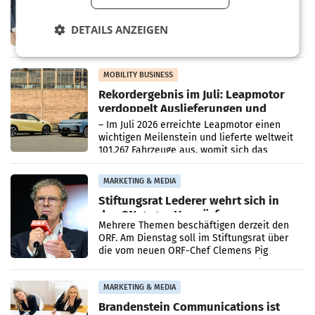
Albrecht setzt ab 1.1.2027 auf Adeg
WIENER NEUDORF. – Die geplante
Zusammenarbeit zwischen Adeg und dem
DETAILS ANZEIGEN
Vorarlberger Kaufmann Jürgen Albrecht ist
kartellrechtlich freigegeben: Die
Bundeswettbewerbsbehörde und der
Bundeskartellanwalt
MOBILITY BUSINESS
Rekordergebnis im Juli: Leapmotor
verdoppelt Auslieferungen und
überschreitet die 100.000er-Marke
– Im Juli 2026 erreichte Leapmotor einen
wichtigen Meilenstein und lieferte weltweit
101.267 Fahrzeuge aus, womit sich das
Ergebnis gegenüber Juli 2025 mehr als
verdoppelte (+102
MARKETING & MEDIA
Stiftungsrat Lederer wehrt sich in
den SN gegen Vorwürfe
Mehrere Themen beschäftigen derzeit den
ORF. Am Dienstag soll im Stiftungsrat über
die vom neuen ORF-Chef Clemens Pig
vorgeschlagenen Besetzungen für die
Direktionen abgestimmt werden.
MARKETING & MEDIA
Brandenstein Communications ist