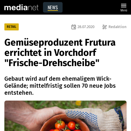
menu
NEWS
Menü
event
draw
28.07.2020
Redaktion
RETAIL
Gemüseproduzent Frutura
errichtet in Vorchdorf
"Frische-Drehscheibe"
Gebaut wird auf dem ehemaligem Wick-
Gelände; mittelfristig sollen 70 neue Jobs
entstehen.