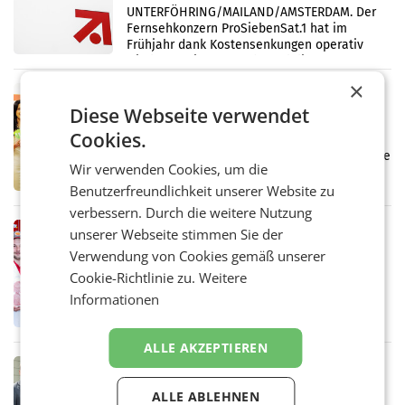
UNTERFÖHRING/MAILAND/AMSTERDAM. Der
Fernsehkonzern ProSiebenSat.1 hat im
Frühjahr dank Kostensenkungen operativ
wieder Gewinn gemacht und die
Markterwartung deutlich übertroffen.
×
RETAIL
Diese Webseite verwendet
Eine Bühne für Zirkularität: ARA und
Müller informieren am POS über
Cookies.
Kreislauffähigkeit
Über den gesamten August hinweg rücken die
Wir verwenden Cookies, um die
Altstoff Recycling Austria AG (ARA) und der
Handelskonzern Müller die Initiative
Benutzerfreundlichkeit unserer Website zu
„Kreislauf-Helden“ in allen österreichischen
verbessern. Durch die weitere Nutzung
Müller-Filialen
RETAIL
unserer Webseite stimmen Sie der
Penny modernisiert zwei Filialen in
Verwendung von Cookies gemäß unserer
Ober- und Niederösterreich
Cookie-Richtlinie zu.
Weitere
WIENER NEUDORF. – Im Rahmen einer
Informationen
laufenden Modernisierungsoffensive
erneuert Penny zwei Filialen in Nieder- und
Oberösterreich. Die beiden Standorte liegen
ALLE AKZEPTIEREN
in Haag sowie im rund
RETAIL
Alles bereit für den Wechsel: Jürgen
ALLE ABLEHNEN