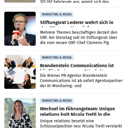
101.267 Fahrzeuge aus, womit sich das
Ergebnis gegenüber Juli 2025 mehr als
verdoppelte (+102
MARKETING & MEDIA
Stiftungsrat Lederer wehrt sich in
den SN gegen Vorwürfe
Mehrere Themen beschäftigen derzeit den
ORF. Am Dienstag soll im Stiftungsrat über
die vom neuen ORF-Chef Clemens Pig
vorgeschlagenen Besetzungen für die
Direktionen abgestimmt werden.
MARKETING & MEDIA
Brandenstein Communications ist
künftig Partner von OtterlyAI
Die Wiener PR-Agentur Brandenstein
Communications ist ab sofort Agenturpartner
der KI-Monitoring- und
Optimierungsplattform OtterlyAI. Damit baut
die Agentur ihr Leistungsportfolio
MARKETING & MEDIA
Wechsel im Führungsteam: Unique
relations holt Nicola Treitl in die
Geschäftsleitung
Unique relations besetzt eine
Schlüsselposition neu: Nicola Treitl verstärkt