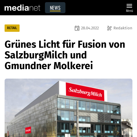
menu
NEWS
Menü
event
draw
28.04.2022
Redaktion
RETAIL
Grünes Licht für Fusion von
SalzburgMilch und
Gmundner Molkerei