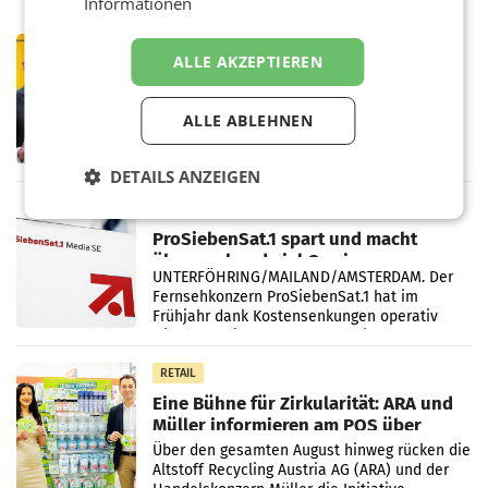
Informationen
PRIMENEWS
ALLE AKZEPTIEREN
Österreichische Post: Umsatzplus im
ersten Halbjahr trotz schwachem
Briefgeschäft
ALLE ABLEHNEN
WIEN Die Österreichische Post AG hat im
ersten Halbjahr 2026 einen Konzernumsatz
von 1.544,0 Mio. EUR erwirtschaftet, was
DETAILS ANZEIGEN
einem Plus von 3,8 Prozent gegenüber dem
Vergleichszeitraum
MARKETING & MEDIA
ProSiebenSat.1 spart und macht
überraschend viel Gewinn
UNTERFÖHRING/MAILAND/AMSTERDAM. Der
Fernsehkonzern ProSiebenSat.1 hat im
Frühjahr dank Kostensenkungen operativ
wieder Gewinn gemacht und die
Markterwartung deutlich übertroffen.
RETAIL
Eine Bühne für Zirkularität: ARA und
Müller informieren am POS über
Kreislauffähigkeit
Über den gesamten August hinweg rücken die
Altstoff Recycling Austria AG (ARA) und der