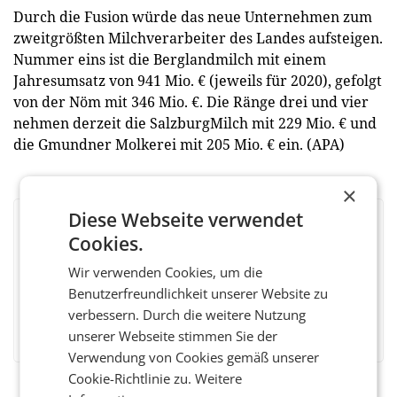
Durch die Fusion würde das neue Unternehmen zum
zweitgrößten Milchverarbeiter des Landes aufsteigen.
Nummer eins ist die Berglandmilch mit einem
Jahresumsatz von 941 Mio. € (jeweils für 2020), gefolgt
von der Nöm mit 346 Mio. €. Die Ränge drei und vier
nehmen derzeit die SalzburgMilch mit 229 Mio. € und
die Gmundner Molkerei mit 205 Mio. € ein. (APA)
×
Diese Webseite verwendet
BEWERTEN SIE DIESEN ARTIKEL
Cookies.
Wir verwenden Cookies, um die
Benutzerfreundlichkeit unserer Website zu
verbessern. Durch die weitere Nutzung
Facebook
Twitter
Messenger
WhatsApp
LinkedIn
XING
Teilen
unserer Webseite stimmen Sie der
Verwendung von Cookies gemäß unserer
Cookie-Richtlinie zu.
Weitere