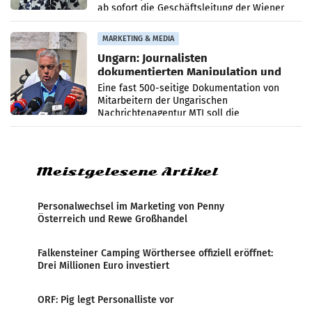
ab sofort die Geschäftsleitung der Wiener
PR-Agentur an der Seite von Josef Kalina und
Anna Kalina-Mahr.
MARKETING & MEDIA
Ungarn: Journalisten
dokumentierten Manipulation und
Zensur
Eine fast 500-seitige Dokumentation von
Mitarbeitern der Ungarischen
Nachrichtenagentur MTI soll die
systematische Nachrichten-Manipulation und
Zensur bei der Agentur während der Zeit
Meistgelesene Artikel
Personalwechsel im Marketing von Penny
Österreich und Rewe Großhandel
Falkensteiner Camping Wörthersee offiziell eröffnet:
Drei Millionen Euro investiert
ORF: Pig legt Personalliste vor