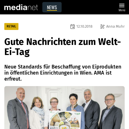
menu
NEWS
Menü
event
draw
12.10.2018
Anna Muhr
RETAIL
Gute Nachrichten zum Welt-
Ei-Tag
Neue Standards für Beschaffung von Eiprodukten
in öffentlichen Einrichtungen in Wien. AMA ist
erfreut.