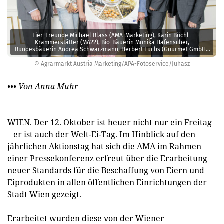
Eier-Freunde Michael Blass (AMA-Marketing), Karin Büchl-
Krammerstätter (MA22), Bio-Bäuerin Monika Hafenscher,
Bundesbäuerin Andrea Schwarzmann, Herbert Fuchs (Gourmet GmbH),
Karl Dwulit (Vorsitzender des Landes-Elternverband Wien, v.l.).
© Agrarmarkt Austria Marketing/APA-Fotoservice/Juhasz
••• Von Anna Muhr
WIEN. Der 12. Oktober ist heuer nicht nur ein Freitag
– er ist auch der Welt-Ei-Tag. Im Hinblick auf den
jährlichen Aktionstag hat sich die AMA im Rahmen
einer Pressekonferenz erfreut über die Erarbeitung
neuer Standards für die Beschaffung von Eiern und
Eiprodukten in allen öffentlichen Einrichtungen der
Stadt Wien gezeigt.
Erarbeitet wurden diese von der Wiener