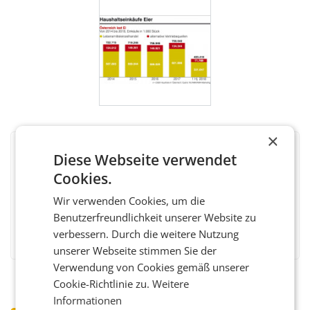
×
Diese Webseite verwendet
BEWERTEN SIE DIESEN ARTIKEL
Cookies.
Wir verwenden Cookies, um die
Benutzerfreundlichkeit unserer Website zu
Facebook
Twitter
Messenger
WhatsApp
LinkedIn
XING
Teilen
verbessern. Durch die weitere Nutzung
unserer Webseite stimmen Sie der
Verwendung von Cookies gemäß unserer
Cookie-Richtlinie zu.
Weitere
Informationen