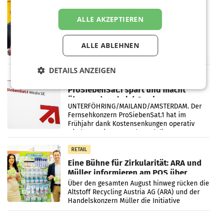
PRIMENEWS
Österreichische Post: Umsatzplus im
ALLE AKZEPTIEREN
ersten Halbjahr trotz schwachem
Briefgeschäft
WIEN Die Österreichische Post AG hat im
ALLE ABLEHNEN
ersten Halbjahr 2026 einen Konzernumsatz
von 1.544,0 Mio. EUR erwirtschaftet, was
einem Plus von 3,8 Prozent gegenüber dem
DETAILS ANZEIGEN
Vergleichszeitraum
MARKETING & MEDIA
ProSiebenSat.1 spart und macht
überraschend viel Gewinn
UNTERFÖHRING/MAILAND/AMSTERDAM. Der
Fernsehkonzern ProSiebenSat.1 hat im
Frühjahr dank Kostensenkungen operativ
wieder Gewinn gemacht und die
Markterwartung deutlich übertroffen.
RETAIL
Eine Bühne für Zirkularität: ARA und
Müller informieren am POS über
Kreislauffähigkeit
Über den gesamten August hinweg rücken die
Altstoff Recycling Austria AG (ARA) und der
Handelskonzern Müller die Initiative
„Kreislauf-Helden“ in allen österreichischen