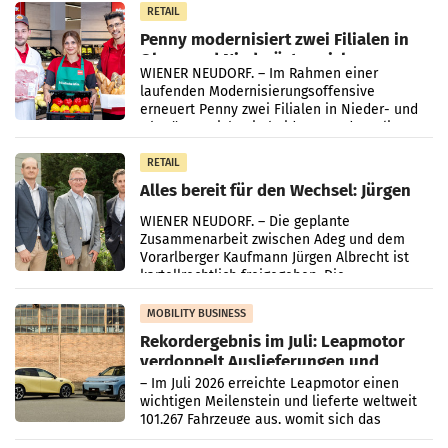
Müller-Filialen
RETAIL
Penny modernisiert zwei Filialen in
Ober- und Niederösterreich
WIENER NEUDORF. – Im Rahmen einer
laufenden Modernisierungsoffensive
erneuert Penny zwei Filialen in Nieder- und
Oberösterreich. Die beiden Standorte liegen
in Haag sowie im rund
RETAIL
Alles bereit für den Wechsel: Jürgen
Albrecht setzt ab 1.1.2027 auf Adeg
WIENER NEUDORF. – Die geplante
Zusammenarbeit zwischen Adeg und dem
Vorarlberger Kaufmann Jürgen Albrecht ist
kartellrechtlich freigegeben: Die
Bundeswettbewerbsbehörde und der
Bundeskartellanwalt
MOBILITY BUSINESS
Rekordergebnis im Juli: Leapmotor
verdoppelt Auslieferungen und
überschreitet die 100.000er-Marke
– Im Juli 2026 erreichte Leapmotor einen
wichtigen Meilenstein und lieferte weltweit
101.267 Fahrzeuge aus, womit sich das
Ergebnis gegenüber Juli 2025 mehr als