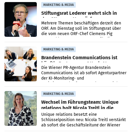
verdoppelte (+102
MARKETING & MEDIA
Stiftungsrat Lederer wehrt sich in
den SN gegen Vorwürfe
Mehrere Themen beschäftigen derzeit den
ORF. Am Dienstag soll im Stiftungsrat über
die vom neuen ORF-Chef Clemens Pig
vorgeschlagenen Besetzungen für die
Direktionen abgestimmt werden.
MARKETING & MEDIA
Brandenstein Communications ist
künftig Partner von OtterlyAI
Die Wiener PR-Agentur Brandenstein
Communications ist ab sofort Agenturpartner
der KI-Monitoring- und
Optimierungsplattform OtterlyAI. Damit baut
die Agentur ihr Leistungsportfolio
MARKETING & MEDIA
Wechsel im Führungsteam: Unique
relations holt Nicola Treitl in die
Geschäftsleitung
Unique relations besetzt eine
Schlüsselposition neu: Nicola Treitl verstärkt
ab sofort die Geschäftsleitung der Wiener
PR-Agentur an der Seite von Josef Kalina und