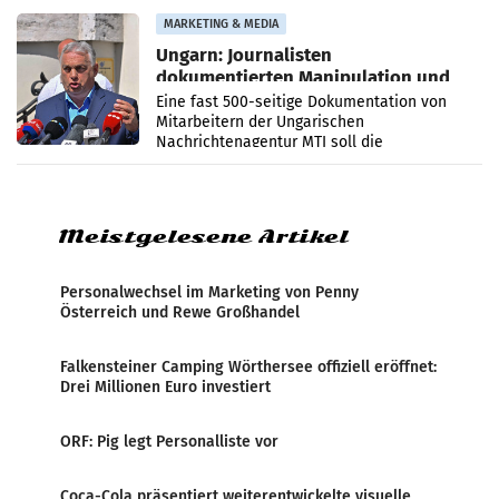
Anna Kalina-Mahr.
MARKETING & MEDIA
Ungarn: Journalisten
dokumentierten Manipulation und
Zensur
Eine fast 500-seitige Dokumentation von
Mitarbeitern der Ungarischen
Nachrichtenagentur MTI soll die
systematische Nachrichten-Manipulation und
Zensur bei der Agentur während der Zeit
Meistgelesene Artikel
Personalwechsel im Marketing von Penny
Österreich und Rewe Großhandel
Falkensteiner Camping Wörthersee offiziell eröffnet:
Drei Millionen Euro investiert
ORF: Pig legt Personalliste vor
Coca-Cola präsentiert weiterentwickelte visuelle