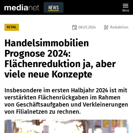
menu
NEWS
Menü
event
draw
08.01.2024
Redaktion
RETAIL
Handelsimmobilien
Prognose 2024:
Flächenreduktion ja, aber
viele neue Konzepte
Insbesondere im ersten Halbjahr 2024 ist mit
verstärkten Flächenrückgaben im Rahmen
von Geschäftsaufgaben und Verkleinerungen
von Filialnetzen zu rechnen.