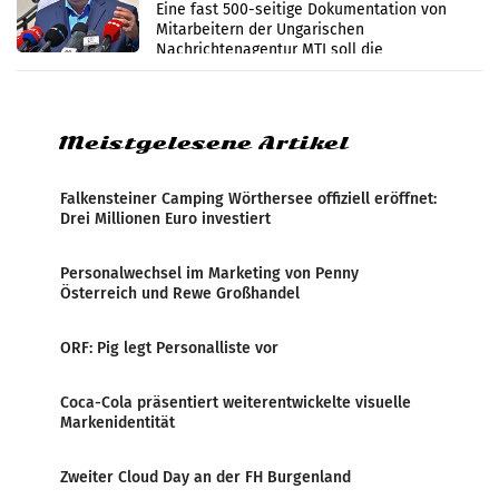
Zensur
Eine fast 500-seitige Dokumentation von
Mitarbeitern der Ungarischen
Nachrichtenagentur MTI soll die
systematische Nachrichten-Manipulation und
Zensur bei der Agentur während der Zeit
Meistgelesene Artikel
Falkensteiner Camping Wörthersee offiziell eröffnet:
Drei Millionen Euro investiert
Personalwechsel im Marketing von Penny
Österreich und Rewe Großhandel
ORF: Pig legt Personalliste vor
Coca-Cola präsentiert weiterentwickelte visuelle
Markenidentität
Zweiter Cloud Day an der FH Burgenland