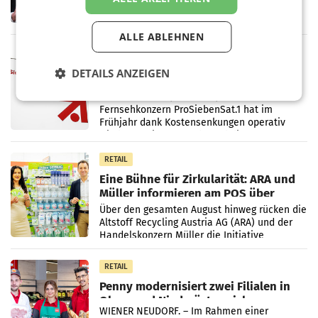
ersten Halbjahr 2026 einen Konzernumsatz
von 1.544,0 Mio. EUR erwirtschaftet, was
einem Plus von 3,8 Prozent gegenüber dem
ALLE ABLEHNEN
Vergleichszeitraum
MARKETING & MEDIA
ProSiebenSat.1 spart und macht
DETAILS ANZEIGEN
überraschend viel Gewinn
UNTERFÖHRING/MAILAND/AMSTERDAM. Der
Fernsehkonzern ProSiebenSat.1 hat im
Frühjahr dank Kostensenkungen operativ
wieder Gewinn gemacht und die
Markterwartung deutlich übertroffen.
RETAIL
Eine Bühne für Zirkularität: ARA und
Müller informieren am POS über
Kreislauffähigkeit
Über den gesamten August hinweg rücken die
Altstoff Recycling Austria AG (ARA) und der
Handelskonzern Müller die Initiative
„Kreislauf-Helden“ in allen österreichischen
Müller-Filialen
RETAIL
Penny modernisiert zwei Filialen in
Ober- und Niederösterreich
WIENER NEUDORF. – Im Rahmen einer