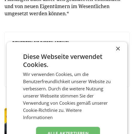
und von neuen Eigentümern im Wesentlichen
umgesetzt werden können.“
BEWERTEN SIE DIESEN ARTIKEL
×
Diese Webseite verwendet
Cookies.
Facebook
Twitter
Messenger
WhatsApp
LinkedIn
XING
Teilen
Wir verwenden Cookies, um die
Benutzerfreundlichkeit unserer Website zu
verbessern. Durch die weitere Nutzung
unserer Webseite stimmen Sie der
Verwendung von Cookies gemäß unserer
Cookie-Richtlinie zu.
Weitere
PRIMENEWS
Informationen
Österreichische Post: Umsatzplus im
ersten Halbjahr trotz schwachem
Briefgeschäft
WIEN Die Österreichische Post AG hat im
ALLE AKZEPTIEREN