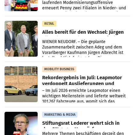
laufenden Modernisierungsoffensive
erneuert Penny zwei Filialen in Nieder- und
Oberösterreich. Die beiden Standorte liegen
in Haag sowie im rund
RETAIL
Alles bereit für den Wechsel: Jürgen
Albrecht setzt ab 1.1.2027 auf Adeg
WIENER NEUDORF. – Die geplante
Zusammenarbeit zwischen Adeg und dem
Vorarlberger Kaufmann Jürgen Albrecht ist
kartellrechtlich freigegeben: Die
Bundeswettbewerbsbehörde und der
Bundeskartellanwalt
MOBILITY BUSINESS
Rekordergebnis im Juli: Leapmotor
verdoppelt Auslieferungen und
überschreitet die 100.000er-Marke
– Im Juli 2026 erreichte Leapmotor einen
wichtigen Meilenstein und lieferte weltweit
101.267 Fahrzeuge aus, womit sich das
Ergebnis gegenüber Juli 2025 mehr als
verdoppelte (+102
MARKETING & MEDIA
Stiftungsrat Lederer wehrt sich in
den SN gegen Vorwürfe
Mehrere Themen beschäftigen derzeit den