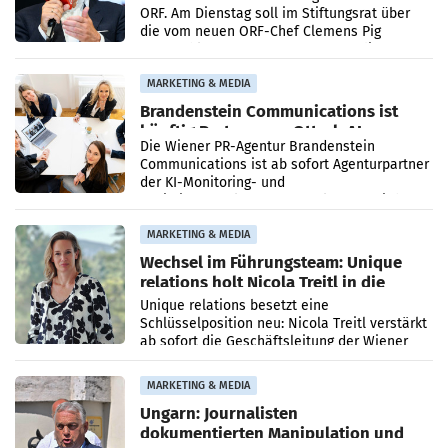
ORF. Am Dienstag soll im Stiftungsrat über
die vom neuen ORF-Chef Clemens Pig
vorgeschlagenen Besetzungen für die
Direktionen abgestimmt werden.
MARKETING & MEDIA
Brandenstein Communications ist
künftig Partner von OtterlyAI
Die Wiener PR-Agentur Brandenstein
Communications ist ab sofort Agenturpartner
der KI-Monitoring- und
Optimierungsplattform OtterlyAI. Damit baut
die Agentur ihr Leistungsportfolio
MARKETING & MEDIA
Wechsel im Führungsteam: Unique
relations holt Nicola Treitl in die
Geschäftsleitung
Unique relations besetzt eine
Schlüsselposition neu: Nicola Treitl verstärkt
ab sofort die Geschäftsleitung der Wiener
PR-Agentur an der Seite von Josef Kalina und
Anna Kalina-Mahr.
MARKETING & MEDIA
Ungarn: Journalisten
dokumentierten Manipulation und