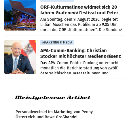
ORF-Kulturmatinee widmet sich 20
Jahren Grafenegg Festival und Peter
Simonischek
Am Sonntag, dem 9. August 2026, begleitet
Lillian Moschen das Publikum ab 9.05 Uhr
durch die ORF-„Kulturmatinee“. Die Sendung
startet mit der Dokumentation „20 Jahre
Grafenegg
MARKETING & MEDIA
APA-Comm-Ranking: Christian
Stocker mit höchster Medienpräsenz
im Juli
Das APA-Comm-Politik-Ranking untersucht
monatlich die Berichterstattung von zwölf
österreichischen Tageszeitungen und
analysiert, welche Politikerinnen und
Politiker Österreichs die
Meistgelesene Artikel
Personalwechsel im Marketing von Penny
Österreich und Rewe Großhandel