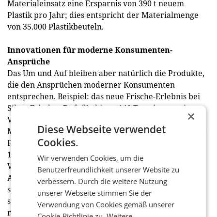
Materialeinsatz eine Ersparnis von 390 t neuem
Plastik pro Jahr; dies entspricht der Materialmenge
von 35.000 Plastikbeuteln.
Innovationen für moderne Konsumenten-
Ansprüche
Das Um und Auf bleiben aber natürlich die Produkte,
die den Ansprüchen moderner Konsumenten
entsprechen. Beispiel: das neue Frische-Erlebnis bei
Silan: Frischer Duft für bis zu 140 Tage ist nur ein
×
Vorteil der neuen Silan-Range, die im Weichspüler-
Diese Webseite verwendet
Markt starke Duft-Akzente setzt und mit verbesserter
Cookies.
Formel, neuem Design sowie in Verpackungen aus
100% recyceltem Plastik überzeugt. Oder die
Wir verwenden Cookies, um die
Verlässlichkeit, die das beste Clin aller Zeiten bietet:
Benutzerfreundlichkeit unserer Website zu
Als ideale Unterstützung beim Frühjahrsputz für
verbessern. Durch die weitere Nutzung
staubfreie Oberflächen und perfekt saubere,
unserer Webseite stimmen Sie der
streifenfreie Fenster punktet die Henkel-Marke mit
Verwendung von Cookies gemäß unserer
neuer, verbesserter Formel und dem besonderen
Cookie-Richtlinie zu.
Weitere