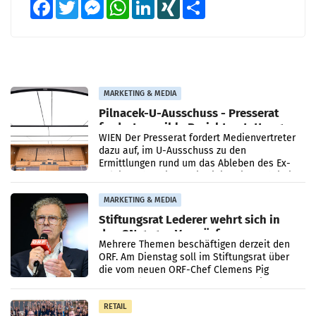
Facebook
Twitter
Messenger
WhatsApp
LinkedIn
XING
Teilen
MARKETING & MEDIA
Pilnacek-U-Ausschuss - Presserat
fordert sensible Berichterstattung
WIEN Der Presserat fordert Medienvertreter
dazu auf, im U-Ausschuss zu den
Ermittlungen rund um das Ableben des Ex-
Sektionschefs im Justizministerium, Christian
Pilnacek, auf sensible
MARKETING & MEDIA
Stiftungsrat Lederer wehrt sich in
den SN gegen Vorwürfe
Mehrere Themen beschäftigen derzeit den
ORF. Am Dienstag soll im Stiftungsrat über
die vom neuen ORF-Chef Clemens Pig
vorgeschlagenen Besetzungen für die
Direktionen abgestimmt werden.
RETAIL