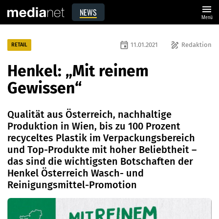
menu
NEWS
Menü
event
draw
11.01.2021
Redaktion
RETAIL
Henkel: „Mit reinem
Gewissen“
Qualität aus Österreich, nachhaltige
Produktion in Wien, bis zu 100 Prozent
recyceltes Plastik im Verpackungsbereich
und Top-Produkte mit hoher Beliebtheit –
das sind die wichtigsten Botschaften der
Henkel Österreich Wasch- und
Reinigungsmittel-Promotion