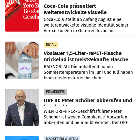
Coca-Cola präsentiert
weiterentwickelte visuelle
Markenidentität
Coca-Cola stellt ab Anfang August eine
weiterentwickelte visuelle Identität seiner
Verpackungen in Österreich vor. Im
Mittelpunkt des Redesigns stehen zentrale
Gestaltungselemente
RETAIL
Vöslauer 1,5-Liter-rePET-Flasche
prickelnd ist meistgekaufte Flasche
Österreichs
BAD VÖSLAU. Die anhaltend hohen
Sommertemperaturen im Juni und Juli haben
beim niederösterreichischen
Getränkehersteller Vöslauer zu deutlichen
Absatzzuwächsen geführt. Während
PRIMENEWS
ORF III: Peter Schöber abberufen und
beurlaubt
WIEN ORF-III-Co-Geschäftsführer Peter
Schöber ist wegen Compliance-Vorwürfen
abberufen und beurlaubt worden. Der ORF
bestätigte gegenüber der APA entsprechende
Medienberichte.
MARKETING & MEDIA