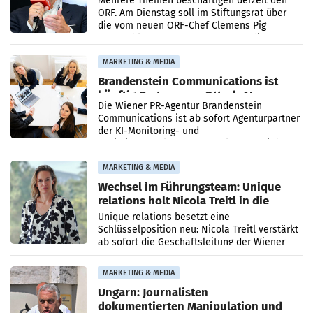
Mehrere Themen beschäftigen derzeit den
ORF. Am Dienstag soll im Stiftungsrat über
die vom neuen ORF-Chef Clemens Pig
vorgeschlagenen Besetzungen für die
Direktionen abgestimmt werden.
MARKETING & MEDIA
Brandenstein Communications ist
künftig Partner von OtterlyAI
Die Wiener PR-Agentur Brandenstein
Communications ist ab sofort Agenturpartner
der KI-Monitoring- und
Optimierungsplattform OtterlyAI. Damit baut
die Agentur ihr Leistungsportfolio
MARKETING & MEDIA
Wechsel im Führungsteam: Unique
relations holt Nicola Treitl in die
Geschäftsleitung
Unique relations besetzt eine
Schlüsselposition neu: Nicola Treitl verstärkt
ab sofort die Geschäftsleitung der Wiener
PR-Agentur an der Seite von Josef Kalina und
Anna Kalina-Mahr.
MARKETING & MEDIA
Ungarn: Journalisten
dokumentierten Manipulation und