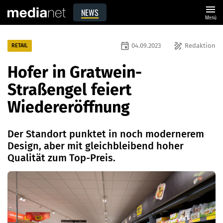
menu
NEWS
Menü
event
draw
04.09.2023
Redaktion
RETAIL
Hofer in Gratwein-
Straßengel feiert
Wiedereröffnung
Der Standort punktet in noch modernerem
Design, aber mit gleichbleibend hoher
Qualität zum Top-Preis.