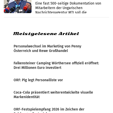
Zensur
Eine fast 500-seitige Dokumentation von
Mitarbeitern der Ungarischen
Nachrichtenagentur MTI soll die
systematische Nachrichten-Manipulation und
Zensur bei der Agentur während der Zeit
Meistgelesene Artikel
Personalwechsel im Marketing von Penny
Österreich und Rewe Großhandel
Falkensteiner Camping Wörthersee offiziell eröffnet:
Drei Millionen Euro investiert
ORF: Pig legt Personalliste vor
Coca-Cola präsentiert weiterentwickelte visuelle
Markenidentität
ORF-Festspielempfang 2026 im Zeichen der