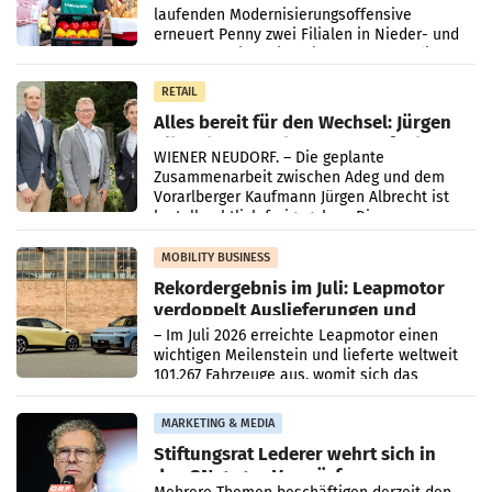
laufenden Modernisierungsoffensive
erneuert Penny zwei Filialen in Nieder- und
Oberösterreich. Die beiden Standorte liegen
in Haag sowie im rund
RETAIL
Alles bereit für den Wechsel: Jürgen
Albrecht setzt ab 1.1.2027 auf Adeg
WIENER NEUDORF. – Die geplante
Zusammenarbeit zwischen Adeg und dem
Vorarlberger Kaufmann Jürgen Albrecht ist
kartellrechtlich freigegeben: Die
Bundeswettbewerbsbehörde und der
Bundeskartellanwalt
MOBILITY BUSINESS
Rekordergebnis im Juli: Leapmotor
verdoppelt Auslieferungen und
überschreitet die 100.000er-Marke
– Im Juli 2026 erreichte Leapmotor einen
wichtigen Meilenstein und lieferte weltweit
101.267 Fahrzeuge aus, womit sich das
Ergebnis gegenüber Juli 2025 mehr als
verdoppelte (+102
MARKETING & MEDIA
Stiftungsrat Lederer wehrt sich in
den SN gegen Vorwürfe