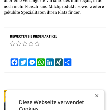
über eine verlängerte Variante des Kühlregals, in der
noch mehr Fleisch- und Milchprodukte sowie weitere
gekühlte Spezialitäten ihren Platz finden.
BEWERTEN SIE DIESEN ARTIKEL
Facebook
Twitter
Messenger
WhatsApp
LinkedIn
XING
Teilen
PRIMENEWS
×
Österreichische Post: Umsatzplus im
Diese Webseite verwendet
ersten Halbjahr trotz schwachem
Cookies.
Briefgeschäft
WIEN Die Österreichische Post AG hat im