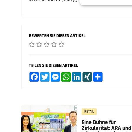
BEWERTEN SIE DIESEN ARTIKEL
TEILEN SIE DIESEN ARTIKEL
Facebook
Twitter
Messenger
WhatsApp
LinkedIn
XING
Teilen
RETAIL
Eine Bühne für
Zirkularität: ARA und