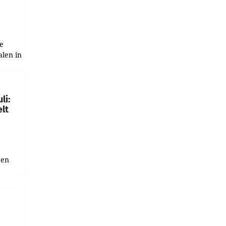
e
alen in
ich.
gen in
li:
lt
gen
uge
bnis
r als