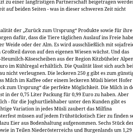
zt zu einer langfristigen Partnerschaft beigetragen werde
it auf beiden Seiten - was in dieser schweren Zeit nicht
alität der „Zurück zum Ursprung“ Produkte sowie für ihre
rgen dafür, dass die Tiere täglichen Auslauf ins Freie hab
r Weide oder der Alm. Es wird ausschließlich mit sojafre
in Großteil davon auf den eigenen Wiesen wächst. Und das
-Heumilch-Käsescheiben aus der Region Kitzbüheler Alpen
ro im Kühlregal erhältlich. Die Qualität lässt sich auch b
nicht verleugnen. Die leckeren 250 g gibt es zum günsti
uss Milch im Kaffee oder einem leckeren Müsli bietet Hofer
k zum Ursprung“ die perfekte Möglichkeit. Die Milch in d
t in der 0,75 Liter Packung für 0,99 Euro zu haben. Aber
ilch - für die Joghurtliebhaber unter den Kunden gibt es
htige Variation in jedes Müsli zaubert das Milfina
terfest müssen auf jedem Frühstückstisch Eier zu finden s
 dazu Eier aus Bodenhaltung aufgenommen. Sechs Stück de
owie in Teilen Niederösterreichs und Burgenlands um 1,29