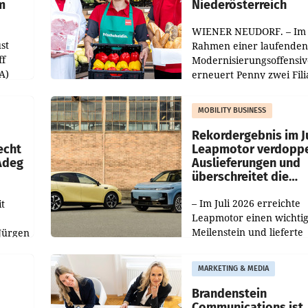
m
Niederösterreich
WIENER NEUDORF. – Im
st
Rahmen einer laufenden
ff
Modernisierungsoffensiv
A)
erneuert Penny zwei Fili
Nieder- und Oberösterre
slauf-
Die beiden Standorte lie
MOBILITY BUSINESS
Haag sowie im rund
ilialen
Rekordergebnis im Ju
echt
Leapmotor verdoppe
 Adeg
Auslieferungen und
überschreitet die
100.000er-Marke
– Im Juli 2026 erreichte
t
Leapmotor einen wichti
Meilenstein und lieferte
Jürgen
weltweit 101.267 Fahrze
ich
aus, womit sich das Erge
MARKETING & MEDIA
gegenüber Juli 2025 meh
örde
verdoppelte (+102
walt
Brandenstein
Communications ist