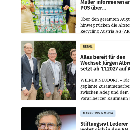
Müller informieren a
POS über
Kreislauffähigkeit
Über den gesamten Augu
hinweg rücken die Altsto
Recycling Austria AG (AR
und der Handelskonzern
Müller die Initiative „Krei
RETAIL
Helden“ in allen
österreichischen Müller-F
Alles bereit für den
Wechsel: Jürgen Albr
setzt ab 1.1.2027 auf
WIENER NEUDORF. – Die
geplante Zusammenarbei
zwischen Adeg und dem
Vorarlberger Kaufmann 
Albrecht ist kartellrechtl
freigegeben: Die
MARKETING & MEDIA
Bundeswettbewerbsbeh
und der Bundeskartellan
Stiftungsrat Lederer
wehrt sich in den SN