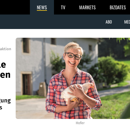
NEWS
TV
MARKETS
BIZDATES
ABO
MED
aktion
le
hen
gung
s
Hofer