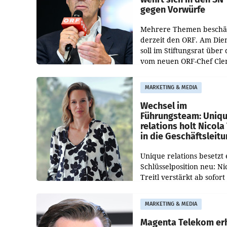
gegen Vorwürfe
Mehrere Themen beschä
derzeit den ORF. Am Die
soll im Stiftungsrat über 
vom neuen ORF-Chef Cl
Pig vorgeschlagenen
Besetzungen für die
MARKETING & MEDIA
Direktionen abgestimmt
werden.
Wechsel im
Führungsteam: Uniq
relations holt Nicola 
in die Geschäftsleit
Unique relations besetzt 
Schlüsselposition neu: Ni
Treitl verstärkt ab sofort
Geschäftsleitung der Wi
PR-Agentur an der Seite 
MARKETING & MEDIA
Josef Kalina und Anna Ka
Mahr.
Magenta Telekom er