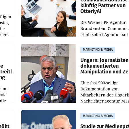
künftig Partner von
OtterlyAI
ftigen
Die Wiener PR-Agentur
nstag
Brandenstein Communica
die
ist ab sofort Agenturpar
emens
der KI-Monitoring- und
Optimierungsplattform
MARKETING & MEDIA
OtterlyAI. Damit baut di
Agentur ihr Leistungspor
Ungarn: Journalisten
ue
dokumentierten
Treitl
Manipulation und Ze
ung
Eine fast 500-seitige
eine
Dokumentation von
cola
Mitarbeitern der Ungari
 die
Nachrichtenagentur MTI 
ener
die systematische Nachri
von
Manipulation und Zensur
MARKETING & MEDIA
lina-
der Agentur während de
höht
Studie zur Medienpr