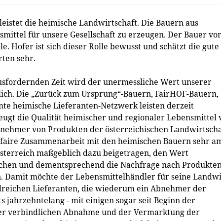
eistet die heimische Landwirtschaft. Die Bauern aus
smittel für unsere Gesellschaft zu erzeugen. Der Bauer vo
le. Hofer ist sich dieser Rolle bewusst und schätzt die gute
ten sehr.
ausfordernden Zeit wird der unermessliche Wert unserer
lich. Die „Zurück zum Ursprung“-Bauern, FairHOF-Bauern,
mte heimische Lieferanten-Netzwerk leisten derzeit
eugt die Qualität heimischer und regionaler Lebensmittel 
bnehmer von Produkten der österreichischen Landwirtscha
em faire Zusammenarbeit mit den heimischen Bauern sehr a
Österreich maßgeblich dazu beigetragen, den Wert
achen und dementsprechend die Nachfrage nach Produkte
. Damit möchte der Lebensmittelhändler für seine Landwi
ahlreichen Lieferanten, die wiederum ein Abnehmer der
s jahrzehntelang - mit einigen sogar seit Beginn der
 der verbindlichen Abnahme und der Vermarktung der