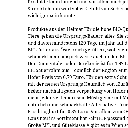
Produkte kann laufend und vor allem auch jet
So entsteht ein wertvolles Gefühl von Sicherhe
wichtiger sein könnte.
Produkte aus der Heimat Für die hohe BIO-Qu
Tiere geben die Ursprungs-Bauern alles. Sie so
und davon mindestens 120 Tage im Jahr auf de
BIO-Futter aus Österreich gefüttert, wobei e
schmeckt man beispielsweise auch in den BIO
Der Emmentaler oder Bergkönig ist für 1,99 Eu
BIOSauerrahm aus Heumilch der Region Murau 
Hofer Preis von 0,79 Euro. Für den extra Sch
mit der neuen Ursprungs Heumilch von „Zurüc
bisher nachhaltigsten Verpackung von Hofer is
nicht Jeder verfeinert sein Müsli gerne mit M
natürlich eine schmackhafte Alternative. Fruc
Fruchtjoghurt für 0,89 Euro. Vor allem zum Os
Ganz neu ins Sortiment hat FairHOF passend
Größe M/L und Güteklasse A gibt es in Wien s