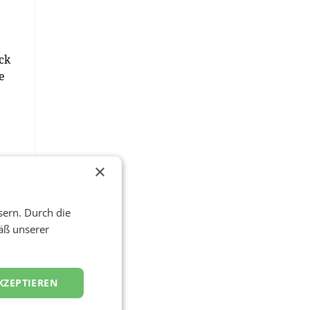
ck
e
×
r
r
sern. Durch die
t
äß unserer
6
 um
KZEPTIEREN