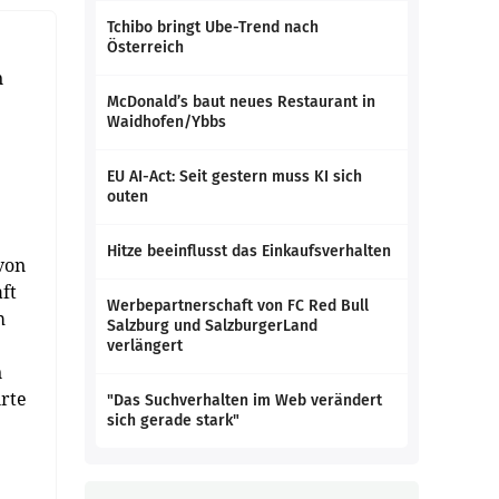
Tchibo bringt Ube-Trend nach
Österreich
n
McDonald’s baut neues Restaurant in
Waidhofen/Ybbs
EU AI-Act: Seit gestern muss KI sich
outen
Hitze beeinflusst das Einkaufsverhalten
von
ft
Werbepartnerschaft von FC Red Bull
m
Salzburg und SalzburgerLand
verlängert
n
rte
"Das Suchverhalten im Web verändert
sich gerade stark"