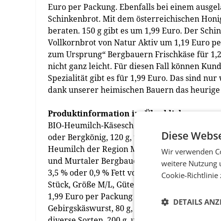
Euro per Packung. Ebenfalls bei einem ausge
Schinkenbrot. Mit dem österreichischen Honi
beraten. 150 g gibt es um 1,99 Euro. Der Sch
Vollkornbrot von Natur Aktiv um 1,19 Euro p
zum Ursprung“ Bergbauern Frischkäse für 1,2
nicht ganz leicht. Für diesen Fall können Kun
Spezialität gibt es für 1,99 Euro. Das sind n
dank unserer heimischen Bauern das heurige 
Produktinformation im Überblick
BIO-Heumilch-Käsescheiben von „Zurück zum 
Diese Webse
oder Bergkönig, 120 g, um 1,99 Euro per Pa
Heumilch der Region Murau, 250 g, um 0,79 
Wir verwenden Co
und Murtaler Bergbauern von „Zurück zum Urs
weitere Nutzung 
3,5 % oder 0,9 % Fett von Milfina, diverse Sor
Cookie-Richtlinie
Stück, Größe M/L, Güteklasse A, um 1,29 Euro
1,99 Euro per Packung  BIO-Vollkornbrot von
DETAILS ANZ
Gebirgskäswurst, 80 g, um 1,99 Euro per Pac
diverse Sorten, 200 g, um 1,29 Euro per Packu