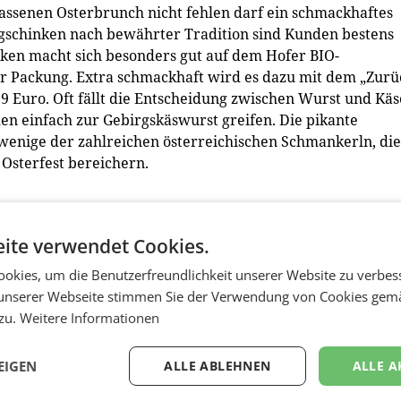
lassenen Osterbrunch nicht fehlen darf ein schmackhaftes
gschinken nach bewährter Tradition sind Kunden bestens
inken macht sich besonders gut auf dem Hofer BIO-
er Packung. Extra schmackhaft wird es dazu mit dem „Zurü
9 Euro. Oft fällt die Entscheidung zwischen Wurst und Käs
den einfach zur Gebirgskäswurst greifen. Die pikante
ur wenige der zahlreichen österreichischen Schmankerln, die
Osterfest bereichern.
Ursprung“ aus der Region Kitzbüheler Alpen, Emmentale
ite verwendet Cookies.
ckung  BIO-Sauerrahm von „Zurück zum Ursprung“ aus
Euro per Becher  Frische Ursprungs Heumilch von Muraue
okies, um die Benutzerfreundlichkeit unserer Website zu verbes
prung“, 0,75 l, um 0,99 Euro pro Packung  Fruchtjoghur
unserer Webseite stimmen Sie der Verwendung von Cookies gem
ten, 500 g, um 0.89 Euro  FairHOF Eier aus Bodenhaltung, 
 zu.
Weitere Informationen
 per Packung  Delikates Schinken, mehrere Sorten, 150 g,
 Natur Aktiv, 500 g, um 1,19 Euro per Packung 
EIGEN
ALLE ABLEHNEN
ALLE A
kung  Bergbauern Frischkäse von „Zurück zum Ursprung“,
ng. (red)