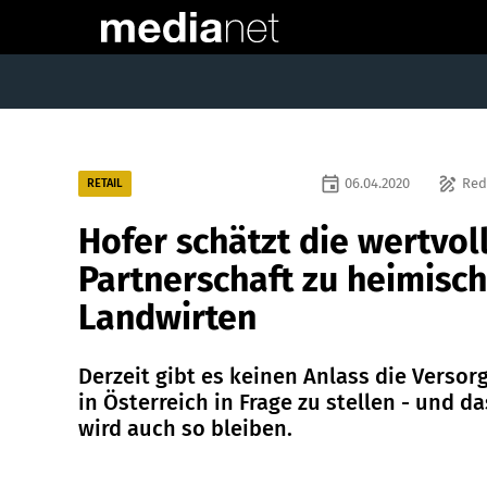
event
draw
06.04.2020
Red
RETAIL
Hofer schätzt die wertvol
Partnerschaft zu heimisc
Landwirten
Derzeit gibt es keinen Anlass die Versor
in Österreich in Frage zu stellen - und da
wird auch so bleiben.