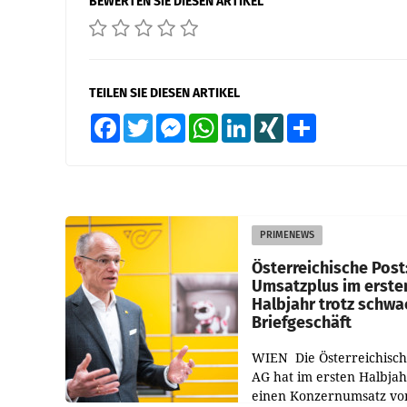
BEWERTEN SIE DIESEN ARTIKEL
TEILEN SIE DIESEN ARTIKEL
Facebook
Twitter
Messenger
WhatsApp
LinkedIn
XING
Teilen
PRIMENEWS
Österreichische Post
Umsatzplus im erste
Halbjahr trotz schw
Briefgeschäft
WIEN Die Österreichisch
AG hat im ersten Halbja
einen Konzernumsatz vo