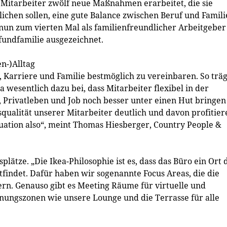
 Mitarbeiter zwölf neue Maßnahmen erarbeitet, die sie
ichen sollen, eine gute Balance zwischen Beruf und Famili
un zum vierten Mal als familienfreundlicher Arbeitgeber
fundfamilie ausgezeichnet.
en-)Alltag
i, Karriere und Familie bestmöglich zu vereinbaren. So träg
wesentlich dazu bei, dass Mitarbeiter flexibel in der
e, Privatleben und Job noch besser unter einen Hut bringen
squalität unserer Mitarbeiter deutlich und davon profitier
uation also“, meint Thomas Hiesberger, Country People &
plätze. „Die Ikea-Philosophie ist es, dass das Büro ein Ort 
tfindet. Dafür haben wir sogenannte Focus Areas, die die
n. Genauso gibt es Meeting Räume für virtuelle und
nungszonen wie unsere Lounge und die Terrasse für alle