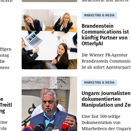
Jürgen
weltweit 101.267 Fahrze
ich
aus, womit sich das Erge
MARKETING & MEDIA
gegenüber Juli 2025 meh
örde
verdoppelte (+102
walt
Brandenstein
Communications ist
künftig Partner von
OtterlyAI
ftigen
Die Wiener PR-Agentur
nstag
Brandenstein Communica
die
ist ab sofort Agenturpar
emens
der KI-Monitoring- und
Optimierungsplattform
MARKETING & MEDIA
OtterlyAI. Damit baut di
Agentur ihr Leistungspor
Ungarn: Journalisten
ue
dokumentierten
Treitl
Manipulation und Ze
ung
Eine fast 500-seitige
eine
Dokumentation von
cola
Mitarbeitern der Ungari