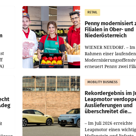
operativ wieder Gewinn
m Plus
gemacht und die
RETAIL
er
Markterwartung deutlic
übertroffen.
Penny modernisiert 
Filialen in Ober- und
m
Niederösterreich
WIENER NEUDORF. – Im
st
Rahmen einer laufenden
ff
Modernisierungsoffensiv
A)
erneuert Penny zwei Fili
Nieder- und Oberösterre
slauf-
Die beiden Standorte lie
MOBILITY BUSINESS
Haag sowie im rund
ilialen
Rekordergebnis im Ju
echt
Leapmotor verdoppe
 Adeg
Auslieferungen und
überschreitet die
100.000er-Marke
– Im Juli 2026 erreichte
t
Leapmotor einen wichti
Meilenstein und lieferte