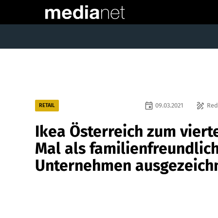
event
draw
09.03.2021
Red
RETAIL
Ikea Österreich zum viert
Mal als familienfreundlic
Unternehmen ausgezeich