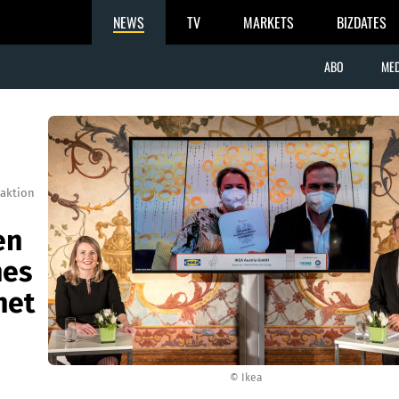
NEWS
TV
MARKETS
BIZDATES
ABO
MED
aktion
en
hes
net
© Ikea