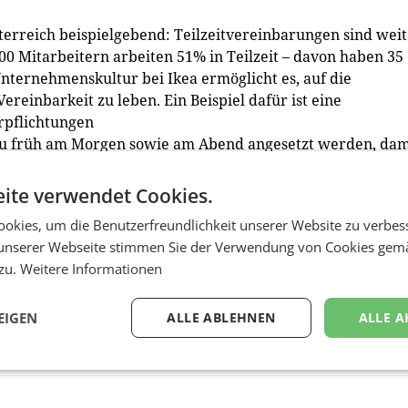
sterreich beispielgebend: Teilzeitvereinbarungen sind weit
0 Mitarbeitern arbeiten 51% in Teilzeit – davon haben 35
Unternehmenskultur bei Ikea ermöglicht es, auf die
reinbarkeit zu leben. Ein Beispiel dafür ist eine
erpflichtungen
lzu früh am Morgen sowie am Abend angesetzt werden, dam
hmen können.
ite verwendet Cookies.
ichkeiten im Unternehmen betrifft, setzt Ikea stark auf
okies, um die Benutzerfreundlichkeit unserer Website zu verbes
hen Lebensphasen der Mitarbeiter berücksichtigen. Ikea h
unserer Webseite stimmen Sie der Verwendung von Cookies gem
 das internationale Konzernumfeld und die damit
 zu.
Weitere Informationen
en – und dabei gezielt auf die familiären Wünsche
EIGEN
ALLE ABLEHNEN
ALLE A