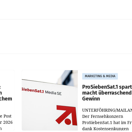
MARKETING & MEDIA
:
ProSiebenSat.1 spar
n
macht überraschend 
achem
Gewinn
UNTERFÖHRING/MAILA
e Post
Der Fernsehkonzern
hr 2026
ProSiebenSat.1 hat im F
n
dank Kostensenkungen