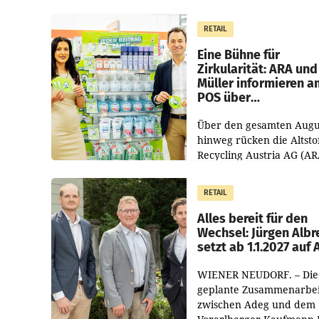
1.544,0 Mio. EUR
erwirtschaftet, was eine
RETAIL
von 3,8 Prozent gegenüb
dem Vergleichszeitraum
Eine Bühne für
Zirkularität: ARA und
Müller informieren a
POS über
Kreislauffähigkeit
Über den gesamten Augu
hinweg rücken die Altsto
Recycling Austria AG (AR
und der Handelskonzern
Müller die Initiative „Krei
RETAIL
Helden“ in allen
österreichischen Müller-F
Alles bereit für den
Wechsel: Jürgen Albr
setzt ab 1.1.2027 auf
WIENER NEUDORF. – Die
geplante Zusammenarbei
zwischen Adeg und dem