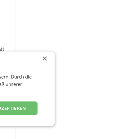
it
×
sern. Durch die
at
äß unserer
KZEPTIEREN