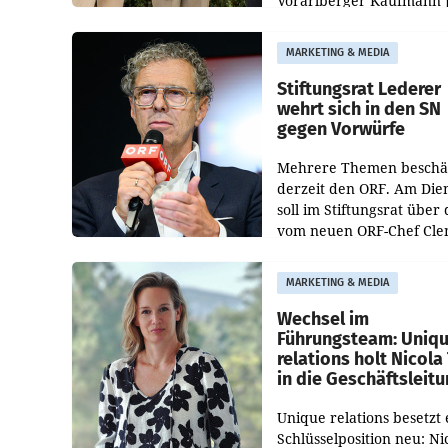
Vorarlberger Kaufmann 
Albrecht ist kartellrechtl
freigegeben: Die
MARKETING & MEDIA
Bundeswettbewerbsbeh
und der Bundeskartellan
Stiftungsrat Lederer
wehrt sich in den SN
gegen Vorwürfe
Mehrere Themen beschä
derzeit den ORF. Am Die
soll im Stiftungsrat über 
vom neuen ORF-Chef Cl
Pig vorgeschlagenen
Besetzungen für die
MARKETING & MEDIA
Direktionen abgestimmt
werden.
Wechsel im
Führungsteam: Uniq
relations holt Nicola 
in die Geschäftsleit
Unique relations besetzt 
Schlüsselposition neu: Ni