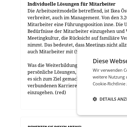
Individuelle Lösungen für Mitarbeiter
Die Arbeitszeitmodelle betreffend, ist Ikea Ö
verbreitet, auch im Management. Von den 3.20
Mitarbeiter eine Führungsposition inne. Die 
Bedürfnisse der Mitarbeiter einzugehen und Ve
Meetingkultur, die Rücksicht auf familiäre V
nimmt. Das bedeutet, dass Meetings nicht al
auch Mitarbeiter mit (Schul-)Kindern teilne
Diese Webse
Was die Weiterbildungs- und Entwicklungsmögl
Wir verwenden Co
persönliche Lösungen, die die unterschiedlic
weitere Nutzung 
es sich zum Ziel gemacht, seinen Mitarbeiter
Cookie-Richtlinie
verbundenen Karrieremöglichkeiten aufzuzeig
einzugehen. (red)
DETAILS ANZ