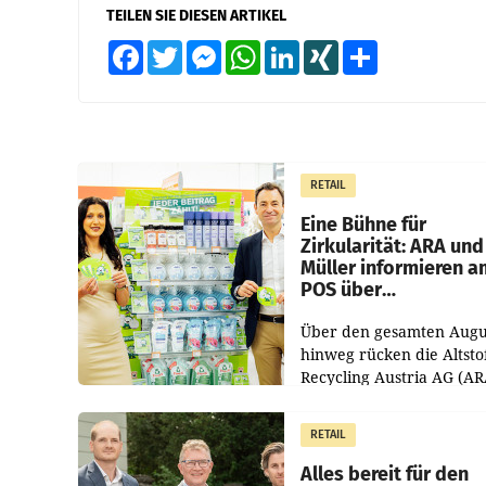
TEILEN SIE DIESEN ARTIKEL
Facebook
Twitter
Messenger
WhatsApp
LinkedIn
XING
Teilen
RETAIL
Eine Bühne für
Zirkularität: ARA und
Müller informieren a
POS über
Kreislauffähigkeit
Über den gesamten Augu
hinweg rücken die Altsto
Recycling Austria AG (AR
und der Handelskonzern
Müller die Initiative „Krei
RETAIL
Helden“ in allen
österreichischen Müller-F
Alles bereit für den