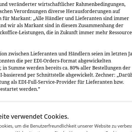
grund veränderter wirtschaftlicher Rahmenbedingungen,
ischen Verordnungen diverse Herausforderungen auf
für Markant: „Alle Händler und Lieferanten sind immer
 und wir als Markant sind in diesem Zusammenhang der
ackoffice-Leistungen, die in Zukunft immer mehr Ressourc
ion zwischen Lieferanten und Händlern seien im letzten J
 konnten die per EDI-Orders-Format abgewickelten
 in Summe werden bereits ca. 80% aller Bestellungen der
-basierend per Schnittstelle abgewickelt. Zechner: „Darü
stung als EDI-Full-Service-Provider für Lieferanten bzw.
estartet werden.”
kant Effizienzsteigerungen und Know-how-Aufbau für Händ
ite verwendet Cookies.
nitiativen.
okies, um die Benutzerfreundlichkeit unserer Website zu verbes
ie als Full-Service-Provider im Bereich des