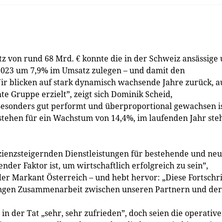
z von rund 68 Mrd. € konnte die in der Schweiz ansässige
023 um 7,9% im Umsatz zulegen – und damit den
Wir blicken auf stark dynamisch wachsende Jahre zurück, 
 Gruppe erzielt”, zeigt sich Dominik Scheid,
Besonders gut performt und überproportional gewachsen i
 stehen für ein Wachstum von 14,4%, im laufenden Jahr ste
izienzsteigernden Dienstleistungen für bestehende und ne
nder Faktor ist, um wirtschaftlich erfolgreich zu sein”,
er Markant Österreich – und hebt hervor: „Diese Fortschri
 engen Zusammenarbeit zwischen unseren Partnern und der
n der Tat „sehr, sehr zufrieden”, doch seien die operativ