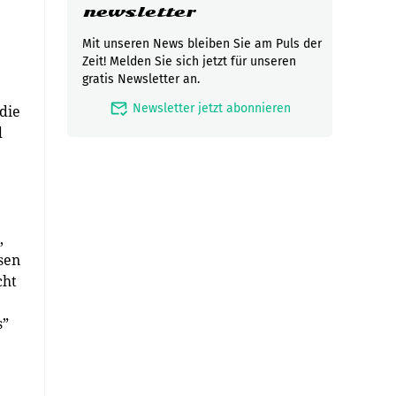
newsletter
Mit unseren News bleiben Sie am Puls der
Zeit! Melden Sie sich jetzt für unseren
gratis Newsletter an.
mark_email_read
Newsletter jetzt abonnieren
die
d
,
sen
cht
s”