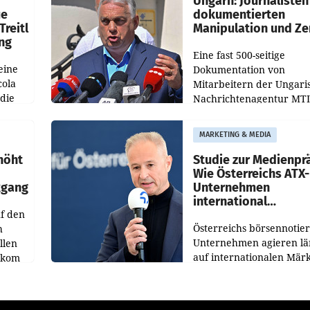
Ungarn: Journalisten
ue
dokumentierten
Treitl
Manipulation und Ze
ung
Eine fast 500-seitige
eine
Dokumentation von
cola
Mitarbeitern der Ungari
 die
Nachrichtenagentur MTI 
ener
die systematische Nachri
von
Manipulation und Zensur
MARKETING & MEDIA
lina-
der Agentur während de
höht
Studie zur Medienpr
Wie Österreichs ATX-
kgang
Unternehmen
international
f den
wahrgenommen wer
Österreichs börsennotier
h
Unternehmen agieren lä
llen
auf internationalen Märk
ekom
Eine neue internationale
hs
Medienresonanzanalyse
ahres
untersucht die weltweite