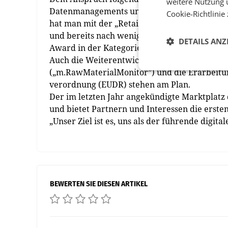
weitere Nutzung 
Datenmanagements und der Datenkommunikati
Cookie-Richtlinie
hat man mit der „Retail.ai” eine eigenständ
und bereits nach wenigen Monaten für das e
DETAILS ANZ
Award in der Kategorie „Innovation Excellen
Auch die Weiterentwicklung eines Rohstoffmon
(„m.RawMaterialMonitor”) und die Erarbeitu
verordnung (EUDR) stehen am Plan.
Der im letzten Jahr angekündigte Marktplatz
und bietet Partnern und Interessen die ersten
„Unser Ziel ist es, uns als der führende digit
BEWERTEN SIE DIESEN ARTIKEL