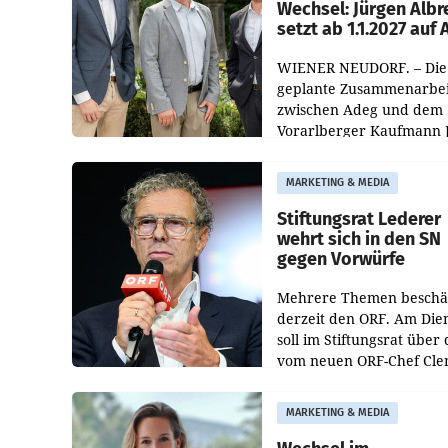
Wechsel: Jürgen Albr
setzt ab 1.1.2027 auf
WIENER NEUDORF. – Die
geplante Zusammenarbei
zwischen Adeg und dem
Vorarlberger Kaufmann 
Albrecht ist kartellrechtl
freigegeben: Die
MARKETING & MEDIA
Bundeswettbewerbsbeh
und der Bundeskartellan
Stiftungsrat Lederer
wehrt sich in den SN
gegen Vorwürfe
Mehrere Themen beschä
derzeit den ORF. Am Die
soll im Stiftungsrat über 
vom neuen ORF-Chef Cl
Pig vorgeschlagenen
Besetzungen für die
MARKETING & MEDIA
Direktionen abgestimmt
werden.