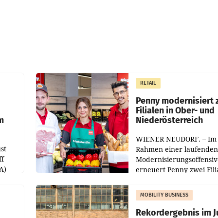
RETAIL
Penny modernisiert 
Filialen in Ober- und
m
Niederösterreich
WIENER NEUDORF. – Im
st
Rahmen einer laufenden
ff
Modernisierungsoffensiv
A)
erneuert Penny zwei Fili
Nieder- und Oberösterre
slauf-
Die beiden Standorte lie
MOBILITY BUSINESS
Haag sowie im rund
ilialen
Rekordergebnis im Ju