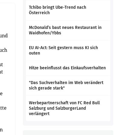
Tchibo bringt Ube-Trend nach
Österreich
McDonald’s baut neues Restaurant in
Waidhofen/Ybbs
 und
EU AI-Act: Seit gestern muss KI sich
auch
outen
st
Hitze beeinflusst das Einkaufsverhalten
ht
"Das Suchverhalten im Web verändert
sich gerade stark"
ue
Werbepartnerschaft von FC Red Bull
tte
Salzburg und SalzburgerLand
verlängert
en