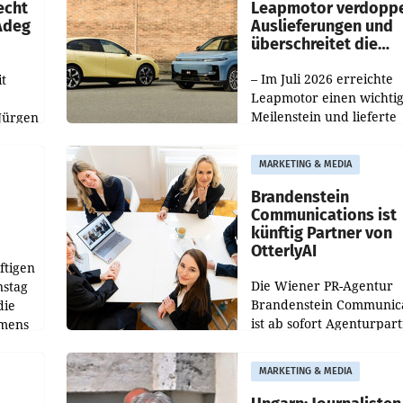
echt
Leapmotor verdoppe
 Adeg
Auslieferungen und
überschreitet die
100.000er-Marke
– Im Juli 2026 erreichte
t
Leapmotor einen wichti
Meilenstein und lieferte
Jürgen
weltweit 101.267 Fahrze
ich
aus, womit sich das Erge
MARKETING & MEDIA
gegenüber Juli 2025 meh
örde
verdoppelte (+102
walt
Brandenstein
Communications ist
künftig Partner von
OtterlyAI
ftigen
Die Wiener PR-Agentur
nstag
Brandenstein Communica
die
ist ab sofort Agenturpar
emens
der KI-Monitoring- und
Optimierungsplattform
MARKETING & MEDIA
OtterlyAI. Damit baut di
Agentur ihr Leistungspor