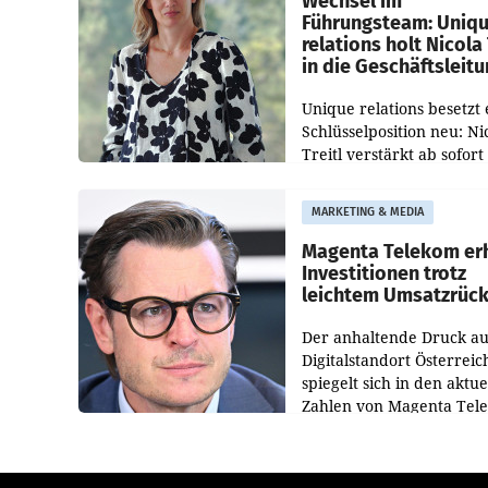
Wechsel im
Führungsteam: Uniq
relations holt Nicola 
in die Geschäftsleit
Unique relations besetzt 
Schlüsselposition neu: Ni
Treitl verstärkt ab sofort
Geschäftsleitung der Wi
PR-Agentur an der Seite 
MARKETING & MEDIA
Josef Kalina und Anna Ka
Mahr.
Magenta Telekom er
Investitionen trotz
leichtem Umsatzrüc
Der anhaltende Druck au
Digitalstandort Österreic
spiegelt sich in den aktue
Zahlen von Magenta Tel
wider. In den ersten sec
Monaten des laufenden J
verzeichnete