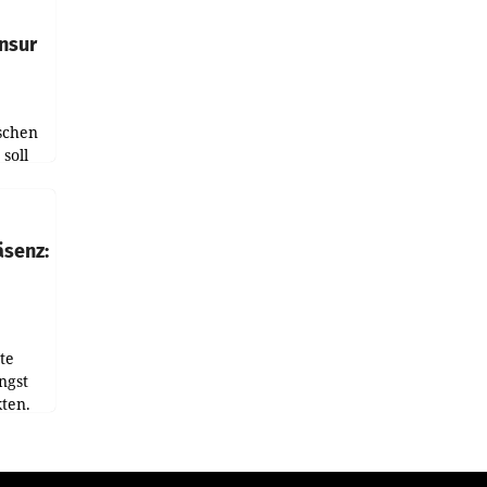
nsur
schen
soll
chten-
 bei
r Zeit
äsenz:
den
te
ngst
ten.