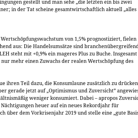
gungen gestellt und man sehe „die letzten ein bis zwei
r; in der Tat scheine gesamtwirtschaftlich aktuell „alles
Wertschöpfungswachstum von 1,5% prognostiziert, fielen 
schend aus: Die Handelsumsätze sind branchenübergreifen
LEH steht mit +0,9% ein mageres Plus zu Buche. Insgesamt
er nur mehr einen Zuwachs der realen Wertschöpfung des
ue ihren Teil dazu, die Konsumlaune zusätzlich zu drücken
er gerade jetzt auf „Optimismus und Zuversicht” angewie
ältnismäßig weniger konsumiert. Dabei – apropos Zuversi
o. Nächtigungen heuer auf ein neues Rekordjahr für
ch über dem Vorkrisenjahr 2019 und stelle eine „gute Basi