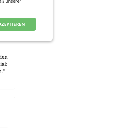
äß unserer
n,
KZEPTIEREN
e
rden
ial:
n.”