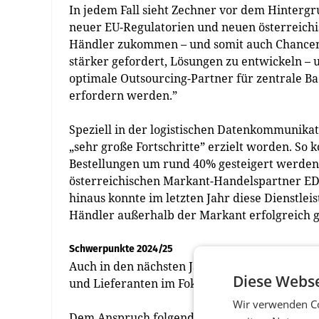
In jedem Fall sieht Zechner vor dem Hinter
neuer EU-Regulatorien und neuen österreich
Händler zukommen – und somit auch Chancen 
stärker gefordert, Lösungen zu entwickeln –
optimale Outsourcing-Partner für zentrale B
erfordern werden.”
Speziell in der logistischen Datenkommunikat
„sehr große Fortschritte” erzielt worden. So
Bestellungen um rund 40% gesteigert werden;
österreichischen Markant-Handelspartner EDI
hinaus konnte im letzten Jahr diese Dienstlei
Händler außerhalb der Markant erfolgreich g
Schwerpunkte 2024/25
Auch in den nächsten Jahren stehen bei Mar
Diese Webse
und Lieferanten im Fokus der Dienstleistungsi
Wir verwenden Co
Dem Anspruch folgend, für Handel und Industr