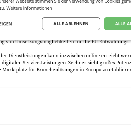
unserer Webseite stimmen Sie der Verwendung von Cookies gem
on zu fungieren und Lösungen am Puls der Zeit zu finde
 zu.
Weitere Informationen
ige Unternehmung im Bereich der generativen KI gegründet
rste produktive Arbeitsergebnis „ProductWizard” den ECR
EIGEN
ALLE ABLEHNEN
ALLE A
ce” errungen.
itoring-Tools für alle wichtigen internationalen Rohstoff
ng von Umsetzungsmöglichkeiten für die EU-Entwaldungs­
 der Dienstleistungen kann inzwischen online erreicht we
 digitalen Service-Leistungen. Zechner sieht großes Potenz
ale Marktplatz für Branchenlösungen in Europa zu etabliere