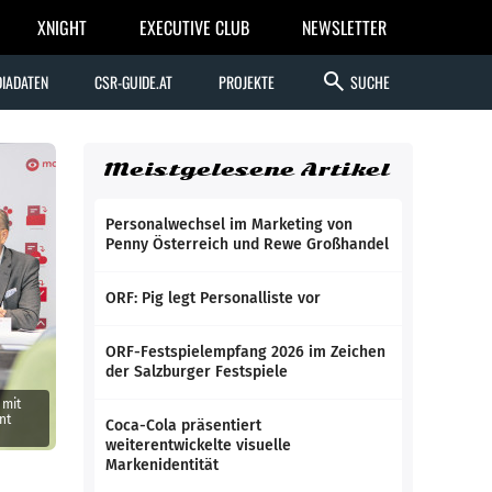
XNIGHT
EXECUTIVE CLUB
NEWSLETTER
search
IADATEN
CSR-GUIDE.AT
PROJEKTE
SUCHE
Meistgelesene Artikel
Personalwechsel im Marketing von
Penny Österreich und Rewe Großhandel
ORF: Pig legt Personalliste vor
ORF-Festspielempfang 2026 im Zeichen
der Salzburger Festspiele
 mit
nt
Coca-Cola präsentiert
weiterentwickelte visuelle
Markenidentität