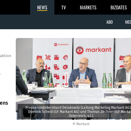
NEWS
TV
MARKETS
BIZDATES
ABO
MED
aktion
,
tens
PresserundeBernhard Delakowitz (Leitung Marketing Markant AG)
Dominik Scheid (GF Markant AG) und Thomas Zechner (GF Marka
Österreich, v.l.)
© Markant