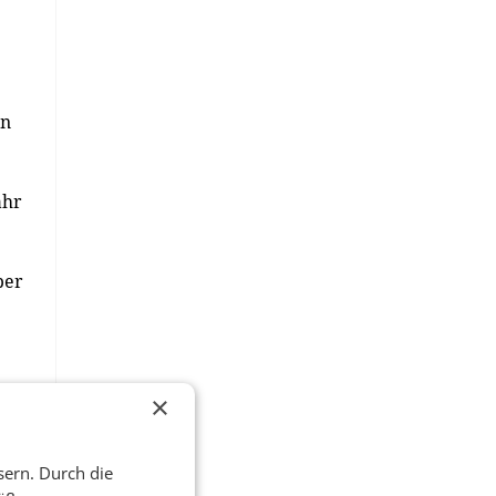
en
ahr
ber
×
ler
sern. Durch die