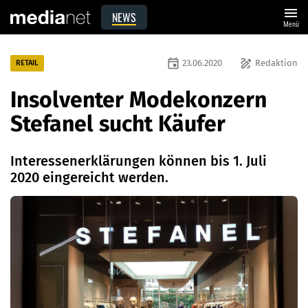
menu
NEWS
Menü
event
draw
23.06.2020
Redaktion
RETAIL
Insolventer Modekonzern
Stefanel sucht Käufer
Interessenerklärungen können bis 1. Juli
2020 eingereicht werden.