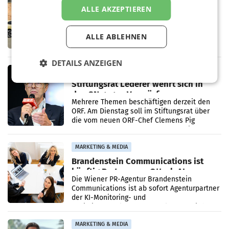
Rekordergebnis im Juli: Leapmotor
ALLE AKZEPTIEREN
verdoppelt Auslieferungen und
überschreitet die 100.000er-Marke
– Im Juli 2026 erreichte Leapmotor einen
ALLE ABLEHNEN
wichtigen Meilenstein und lieferte weltweit
101.267 Fahrzeuge aus, womit sich das
Ergebnis gegenüber Juli 2025 mehr als
DETAILS ANZEIGEN
verdoppelte (+102
MARKETING & MEDIA
Stiftungsrat Lederer wehrt sich in
den SN gegen Vorwürfe
Mehrere Themen beschäftigen derzeit den
ORF. Am Dienstag soll im Stiftungsrat über
die vom neuen ORF-Chef Clemens Pig
vorgeschlagenen Besetzungen für die
Direktionen abgestimmt werden.
MARKETING & MEDIA
Brandenstein Communications ist
künftig Partner von OtterlyAI
Die Wiener PR-Agentur Brandenstein
Communications ist ab sofort Agenturpartner
der KI-Monitoring- und
Optimierungsplattform OtterlyAI. Damit baut
die Agentur ihr Leistungsportfolio
MARKETING & MEDIA