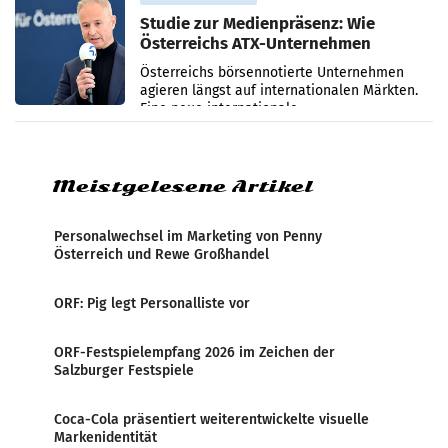
Studie zur Medienpräsenz: Wie
Österreichs ATX-Unternehmen
international wahrgenommen
Österreichs börsennotierte Unternehmen
werden
agieren längst auf internationalen Märkten.
Eine neue internationale
Medienresonanzanalyse untersucht die
weltweite Berichterstattung über
Meistgelesene Artikel
Personalwechsel im Marketing von Penny
Österreich und Rewe Großhandel
ORF: Pig legt Personalliste vor
ORF-Festspielempfang 2026 im Zeichen der
Salzburger Festspiele
Coca-Cola präsentiert weiterentwickelte visuelle
Markenidentität