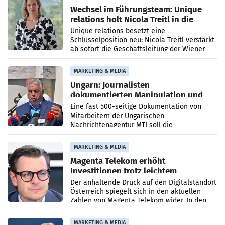
Wechsel im Führungsteam: Unique
relations holt Nicola Treitl in die
Geschäftsleitung
Unique relations besetzt eine
Schlüsselposition neu: Nicola Treitl verstärkt
ab sofort die Geschäftsleitung der Wiener
PR-Agentur an der Seite von Josef Kalina und
Anna Kalina-Mahr.
MARKETING & MEDIA
Ungarn: Journalisten
dokumentierten Manipulation und
Zensur
Eine fast 500-seitige Dokumentation von
Mitarbeitern der Ungarischen
Nachrichtenagentur MTI soll die
systematische Nachrichten-Manipulation und
Zensur bei der Agentur während der Zeit
MARKETING & MEDIA
Magenta Telekom erhöht
Investitionen trotz leichtem
Umsatzrückgang
Der anhaltende Druck auf den Digitalstandort
Österreich spiegelt sich in den aktuellen
Zahlen von Magenta Telekom wider. In den
ersten sechs Monaten des laufenden Jahres
verzeichnete
MARKETING & MEDIA