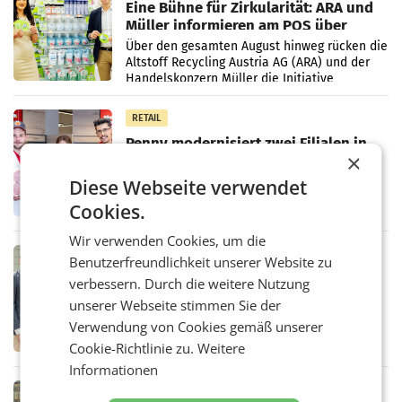
Eine Bühne für Zirkularität: ARA und
Müller informieren am POS über
Kreislauffähigkeit
Über den gesamten August hinweg rücken die
Altstoff Recycling Austria AG (ARA) und der
Handelskonzern Müller die Initiative
„Kreislauf-Helden“ in allen österreichischen
Müller-Filialen
RETAIL
Penny modernisiert zwei Filialen in
×
Ober- und Niederösterreich
WIENER NEUDORF. – Im Rahmen einer
Diese Webseite verwendet
laufenden Modernisierungsoffensive
erneuert Penny zwei Filialen in Nieder- und
Cookies.
Oberösterreich. Die beiden Standorte liegen
in Haag sowie im rund
Wir verwenden Cookies, um die
RETAIL
Benutzerfreundlichkeit unserer Website zu
Alles bereit für den Wechsel: Jürgen
verbessern. Durch die weitere Nutzung
Albrecht setzt ab 1.1.2027 auf Adeg
unserer Webseite stimmen Sie der
WIENER NEUDORF. – Die geplante
Zusammenarbeit zwischen Adeg und dem
Verwendung von Cookies gemäß unserer
Vorarlberger Kaufmann Jürgen Albrecht ist
Cookie-Richtlinie zu.
Weitere
kartellrechtlich freigegeben: Die
Informationen
Bundeswettbewerbsbehörde und der
Bundeskartellanwalt
MOBILITY BUSINESS