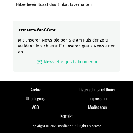
Hitze beeinflusst das Einkaufsverhalten
newsletter
Mit unseren News bleiben Sie am Puls der Zeit!
Melden Sie sich jetzt für unseren gratis Newsletter
an.
mark_email_read
Newsletter jetzt abonnieren
Archiv
Datenschutzrichtlinien
Offenlegung
Impressum
AGB
Mediadaten
Kontakt
Copyright © 2026 medianet. All rights reserved.