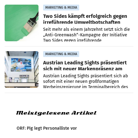
bei ORF Kids steht
MARKETING & MEDIA
Two Sides kämpft erfolgreich gegen
irreführende Umweltbotschaften
beim Papiereinsatz
Seit mehr als einem Jahrzehnt setzt sich die
„Anti-Greenwash“-Kampagne der Initiative
Two Sides gegen irreführende
Umweltaussagen bei Papierkommunikation
und papierbasierten Verpackungen
MARKETING & MEDIA
Austrian Leading Sights präsentiert
sich mit neuer Markenpräsenz am
Flughafen Wien
Austrian Leading Sights präsentiert sich ab
sofort mit einer neuen großformatigen
Werbeinszenierung im Terminalbereich des
Flughafen Wien. Die Präsenz befindet sich im
Verbindungsbereich
Meistgelesene Artikel
ORF: Pig legt Personalliste vor