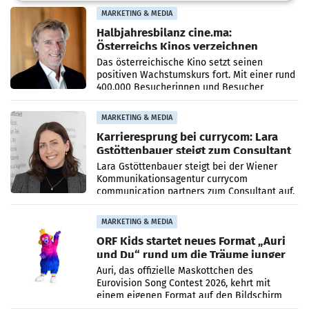
Imagekampagne gestartet.
MARKETING & MEDIA
Halbjahresbilanz cine.ma:
Österreichs Kinos verzeichnen
400.000 Besucher mehr
Das österreichische Kino setzt seinen
positiven Wachstumskurs fort. Mit einer rund
400.000 Besucherinnen und Besucher
höheren Nettoreichweite im ersten Halbjahr
2026 gegenüber dem
MARKETING & MEDIA
Karrieresprung bei currycom: Lara
Gstöttenbauer steigt zum Consultant
auf
Lara Gstöttenbauer steigt bei der Wiener
Kommunikationsagentur currycom
communication partners zum Consultant auf.
Die 27-jährige Beraterin betreut Kundinnen
und Kunden in den Bereichen
MARKETING & MEDIA
ORF Kids startet neues Format „Auri
und Du“ rund um die Träume junger
Menschen
Auri, das offizielle Maskottchen des
Eurovision Song Contest 2026, kehrt mit
einem eigenen Format auf den Bildschirm
zurück. In der neuen Sendung „Auri und Du“