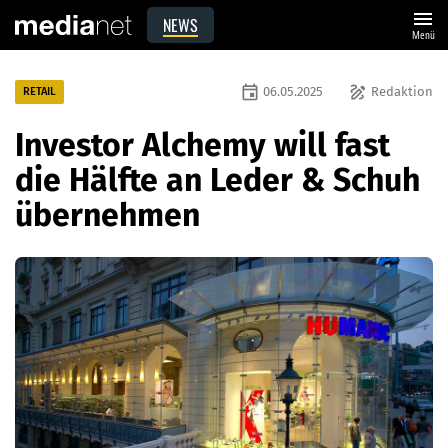
menu
NEWS
Menü
event
draw
06.05.2025
Redaktion
RETAIL
Investor Alchemy will fast
die Hälfte an Leder & Schuh
übernehmen