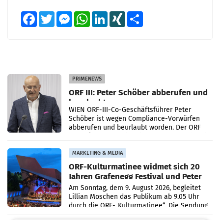
Facebook
Twitter
Messenger
WhatsApp
LinkedIn
XING
Teilen
PRIMENEWS
ORF III: Peter Schöber abberufen und
beurlaubt
WIEN ORF-III-Co-Geschäftsführer Peter
Schöber ist wegen Compliance-Vorwürfen
abberufen und beurlaubt worden. Der ORF
bestätigte gegenüber der APA entsprechende
Medienberichte.
MARKETING & MEDIA
ORF-Kulturmatinee widmet sich 20
Jahren Grafenegg Festival und Peter
Simonischek
Am Sonntag, dem 9. August 2026, begleitet
Lillian Moschen das Publikum ab 9.05 Uhr
durch die ORF-„Kulturmatinee“. Die Sendung
startet mit der Dokumentation „20 Jahre