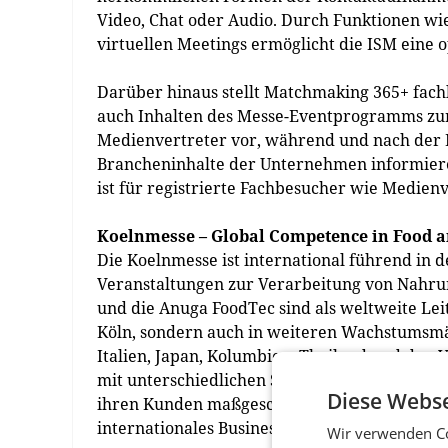
Video, Chat oder Audio. Durch Funktionen wi
virtuellen Meetings ermöglicht die ISM eine
Darüber hinaus stellt Matchmaking 365+ fach
auch Inhalten des Messe-Eventprogramms zur
Medienvertreter vor, während und nach der 
Brancheninhalte der Unternehmen informiere
ist für registrierte Fachbesucher wie Medienv
Koelnmesse – Global Competence in Food 
Die Koelnmesse ist international führend i
Veranstaltungen zur Verarbeitung von Nahru
und die Anuga FoodTec sind als weltweite Leit
Köln, sondern auch in weiteren Wachstumsmärk
Italien, Japan, Kolumbien, Thailand und den
mit unterschiedlichen Schwerpunkten und Inha
Diese Webse
ihren Kunden maßgeschneiderte Events in unt
internationales Business garantieren. (red)
Wir verwenden Co