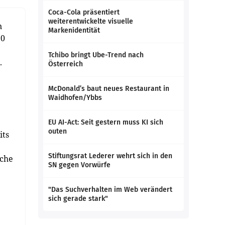
Coca-Cola präsentiert
weiterentwickelte visuelle
n
Markenidentität
20
Tchibo bringt Ube-Trend nach
.
Österreich
McDonald’s baut neues Restaurant in
Waidhofen/Ybbs
EU AI-Act: Seit gestern muss KI sich
outen
its
Stiftungsrat Lederer wehrt sich in den
iche
SN gegen Vorwürfe
"Das Suchverhalten im Web verändert
sich gerade stark"