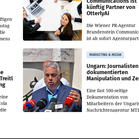
Communications ist
künftig Partner von
OtterlyAI
ftigen
Die Wiener PR-Agentur
nstag
Brandenstein Communica
die
ist ab sofort Agenturpar
emens
der KI-Monitoring- und
Optimierungsplattform
MARKETING & MEDIA
OtterlyAI. Damit baut di
Agentur ihr Leistungspor
Ungarn: Journalisten
ue
dokumentierten
Treitl
Manipulation und Ze
ung
Eine fast 500-seitige
eine
Dokumentation von
cola
Mitarbeitern der Ungari
 die
Nachrichtenagentur MTI 
ener
die systematische Nachri
von
Manipulation und Zensur
lina-
der Agentur während de