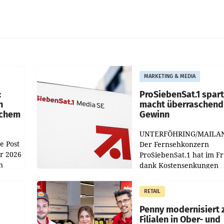
MARKETING & MEDIA
:
ProSiebenSat.1 spar
n
macht überraschend 
achem
Gewinn
UNTERFÖHRING/MAILA
e Post
Der Fernsehkonzern
hr 2026
ProSiebenSat.1 hat im F
n
dank Kostensenkungen
operativ wieder Gewinn
m Plus
gemacht und die
RETAIL
er
Markterwartung deutlic
übertroffen.
Penny modernisiert 
Filialen in Ober- und