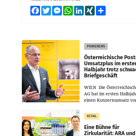
Facebook
Twitter
Messenger
WhatsApp
LinkedIn
XING
Teilen
PRIMENEWS
Österreichische Post
Umsatzplus im erste
Halbjahr trotz schw
Briefgeschäft
WIEN Die Österreichisch
AG hat im ersten Halbja
einen Konzernumsatz vo
1.544,0 Mio. EUR
erwirtschaftet, was eine
RETAIL
von 3,8 Prozent gegenüb
dem Vergleichszeitraum
Eine Bühne für
Zirkularität: ARA und