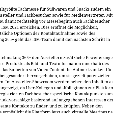
weltgrößte Fachmesse für Süßwaren und Snacks zudem ein
ussteller und Fachbesucher sowie für Medienvertreter. Mit
SM damit rechtzeitig vor Messebeginn auch Fachbesucher
SM 2021 erreichen. Dies eröffnet die Möglichkeit,
ätzliche Optionen der Kontaktaufnahme sowie des
g 365+ geht das ISM-Team damit den nächsten Schritt in
Matchmaking 365+ den Ausstellern zusätzliche Erweiterung
re Produkte als Bild- und Textinformation innerhalb des
das Einbetten von Video-Content die Aufmerksamkeit für 
i gesondert hervorgehoben, um sie gezielt potenziellen
en. Im Aussteller-Showroom werden neben den Inhalten a
gezeigt, da User-Kollegen und -Kolleginnen zur Plattfor
egistrierten Fachbesucher spezifische Kontaktpunkte zum
ntaktvorschläge basierend auf angegebenen Interessen de
sante Kontakte zu finden und zu knüpfen. Neben den
möglicht die Plattform jetzt auch virtuelle Meetings pe