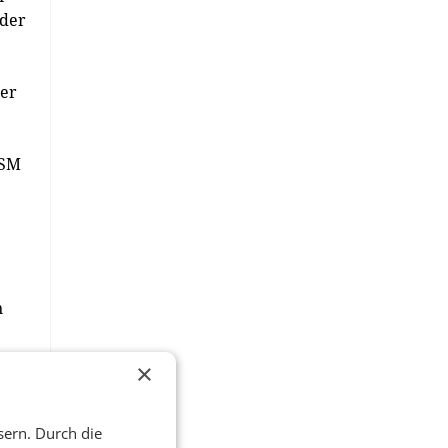
oder
der
ISM
n
n
×
sse
sern. Durch die