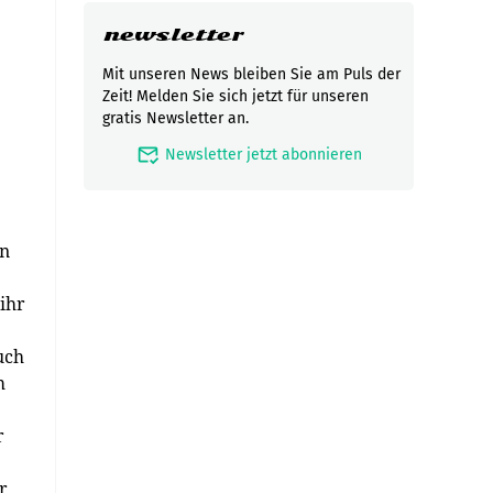
newsletter
Mit unseren News bleiben Sie am Puls der
Zeit! Melden Sie sich jetzt für unseren
gratis Newsletter an.
mark_email_read
Newsletter jetzt abonnieren
en
ihr
uch
m
r
r