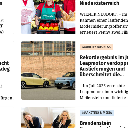
m
Niederösterreich
WIENER NEUDORF. – Im
st
Rahmen einer laufenden
ff
Modernisierungsoffensiv
A)
erneuert Penny zwei Fili
Nieder- und Oberösterre
slauf-
Die beiden Standorte lie
MOBILITY BUSINESS
Haag sowie im rund
ilialen
Rekordergebnis im Ju
echt
Leapmotor verdoppe
 Adeg
Auslieferungen und
überschreitet die
100.000er-Marke
– Im Juli 2026 erreichte
t
Leapmotor einen wichti
Meilenstein und lieferte
Jürgen
weltweit 101.267 Fahrze
ich
aus, womit sich das Erge
MARKETING & MEDIA
gegenüber Juli 2025 meh
örde
verdoppelte (+102
walt
Brandenstein