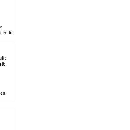
e
alen in
ich.
gen in
li:
lt
gen
uge
bnis
r als