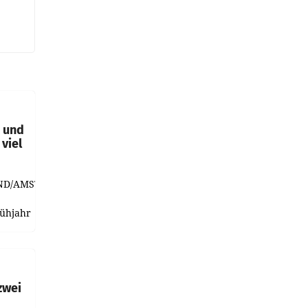
t und
viel
ND/AMSTERDAM.
rühjahr
h
zwei