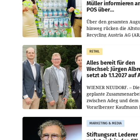
Müller informieren a
POS über
Kreislauffähigkeit
Über den gesamten Augu
hinweg rücken die Altsto
Recycling Austria AG (AR
und der Handelskonzern
Müller die Initiative „Krei
RETAIL
Helden“ in allen
österreichischen Müller-F
Alles bereit für den
Wechsel: Jürgen Albr
setzt ab 1.1.2027 auf
WIENER NEUDORF. – Die
geplante Zusammenarbei
zwischen Adeg und dem
Vorarlberger Kaufmann 
Albrecht ist kartellrechtl
freigegeben: Die
MARKETING & MEDIA
Bundeswettbewerbsbeh
und der Bundeskartellan
Stiftungsrat Lederer