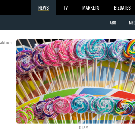
NEWS
TV
MARKETS
BIZDATES
ABO
MED
aktion
© ISM