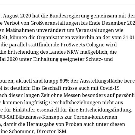
7. August 2020 hat die Bundesregierung gemeinsam mit de
nde Verbot von Großveranstaltungen bis Ende Dezember 20
senen Maßnahmen unverändert um Veranstaltungen wie
delt, können die Organisatoren weiterhin an der vom 31.01
 die parallel stattfindende ProSweets Cologne wird
n die Entscheidung des Landes NRW maßgeblich, die
ai 2020 unter Einhaltung geeigneter Schutz- und
uren; aktuell sind knapp 80% der Ausstellungsfläche bere
 ist deutlich: Das Geschäft müsse auch mit Covid-19
ach dieser langen Zeit ohne Messen besonders auf persönl
 kommen langfristig Geschäftsbeziehungen nicht aus.
e für Einkäufer essenziell für ihre Entscheidungsfindung.
s #B-SAFE4business-Konzepts zur Corona-konformen
 damit die Herausgabe von Proben auch unter diesen
bine Schommer, Director ISM.