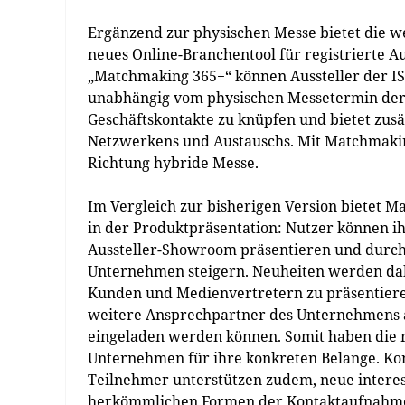
Ergänzend zur physischen Messe bietet die 
neues Online-Branchentool für registrierte A
„Matchmaking 365+“ können Aussteller der I
unabhängig vom physischen Messetermin der I
Geschäftskontakte zu knüpfen und bietet zus
Netzwerkens und Austauschs. Mit Matchmakin
Richtung hybride Messe.
Im Vergleich zur bisherigen Version bietet 
in der Produktpräsentation: Nutzer können ih
Aussteller-Showroom präsentieren und durch 
Unternehmen steigern. Neuheiten werden dabe
Kunden und Medienvertretern zu präsentier
weitere Ansprechpartner des Unternehmens an
eingeladen werden können. Somit haben die r
Unternehmen für ihre konkreten Belange. Ko
Teilnehmer unterstützen zudem, neue interes
herkömmlichen Formen der Kontaktaufnahme er