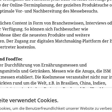
e der Online-Terminplanung, der gezielten Produktsuche 
 optimale Vor- und Nachbereitung des Messebesuchs.
lichen Content in Form von Branchenwissen, Interviews o
 Verfügung. So können sich Fachbesucher wie
Messe über die neuesten Produkte und weitere
n. Der Zugang zur digitalen Matchmaking-Plattform der 
ertreter kostenlos.
and FoodTec
n der Durchführung von Ernährungsmessen und
ngsmitteln und Getränken. Messen wie die Anuga, die ISM
messen etabliert. Die Koelnmesse veranstaltet nicht nur i
ten rund um die Welt, z.B. in Brasilien, China, Indien,
 Vereinigten Arabischen Emiraten Food- und FoodTec-Messe
lten. Mit diesen globalen Aktivitäten bietet die Koelnme
ite verwendet Cookies.
erschiedlichen Märkten, die ein nachhaltiges und
okies, um die Benutzerfreundlichkeit unserer Website zu verbes