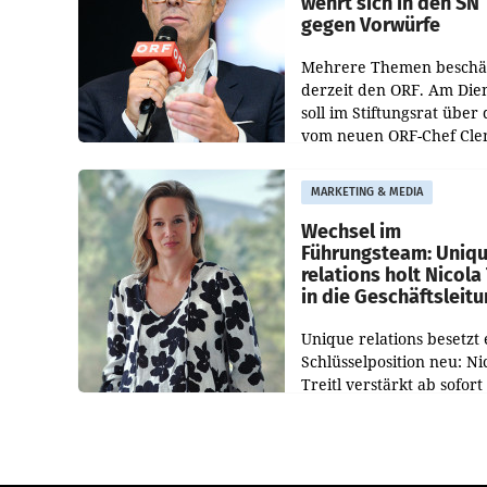
wehrt sich in den SN
gegen Vorwürfe
Mehrere Themen beschä
derzeit den ORF. Am Die
soll im Stiftungsrat über 
vom neuen ORF-Chef Cl
Pig vorgeschlagenen
Besetzungen für die
MARKETING & MEDIA
Direktionen abgestimmt
werden.
Wechsel im
Führungsteam: Uniq
relations holt Nicola 
in die Geschäftsleit
Unique relations besetzt 
Schlüsselposition neu: Ni
Treitl verstärkt ab sofort
Geschäftsleitung der Wi
PR-Agentur an der Seite 
Josef Kalina und Anna Ka
Mahr.