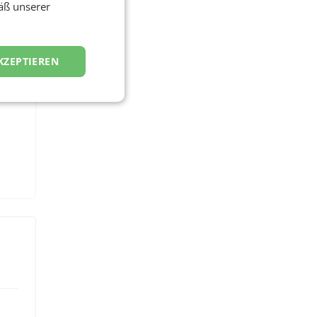
äß unserer
KZEPTIEREN
e