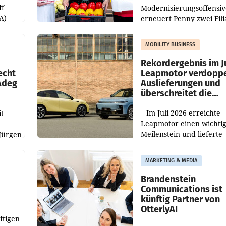
ff
Modernisierungsoffensiv
A)
erneuert Penny zwei Fili
Nieder- und Oberösterre
slauf-
Die beiden Standorte lie
MOBILITY BUSINESS
Haag sowie im rund
ilialen
Rekordergebnis im Ju
echt
Leapmotor verdoppe
 Adeg
Auslieferungen und
überschreitet die
100.000er-Marke
– Im Juli 2026 erreichte
t
Leapmotor einen wichti
Meilenstein und lieferte
Jürgen
weltweit 101.267 Fahrze
ich
aus, womit sich das Erge
MARKETING & MEDIA
gegenüber Juli 2025 meh
örde
verdoppelte (+102
walt
Brandenstein
Communications ist
künftig Partner von
OtterlyAI
ftigen