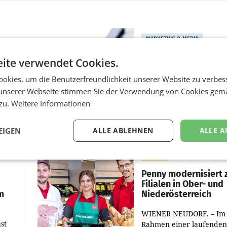
MARKETING & MEDIA
:
ProSiebenSat.1 spar
ite verwendet Cookies.
n
macht überraschend 
achem
Gewinn
okies, um die Benutzerfreundlichkeit unserer Website zu verbes
unserer Webseite stimmen Sie der Verwendung von Cookies gem
UNTERFÖHRING/MAILA
 zu.
Weitere Informationen
e Post
Der Fernsehkonzern
hr 2026
ProSiebenSat.1 hat im F
n
dank Kostensenkungen
EIGEN
ALLE ABLEHNEN
ALLE A
operativ wieder Gewinn
m Plus
gemacht und die
RETAIL
er
Markterwartung deutlic
übertroffen.
Penny modernisiert 
Filialen in Ober- und
m
Niederösterreich
WIENER NEUDORF. – Im
st
Rahmen einer laufenden