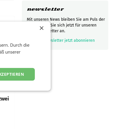
newsletter
Mit unseren News bleiben Sie am Puls der
Zeit! Melden Sie sich jetzt für unseren
×
gratis Newsletter an.
t und
viel
mark_email_read
Newsletter jetzt abonnieren
sern. Durch die
äß unserer
ND/AMSTERDAM.
rühjahr
KZEPTIEREN
h
zwei