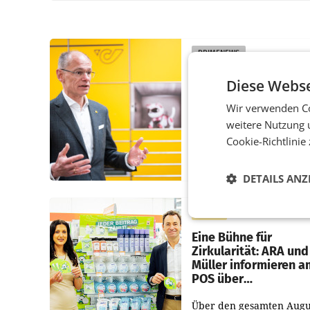
PRIMENEWS
Österreichische Post
Diese Webse
Umsatzplus im erste
Halbjahr trotz schw
Wir verwenden Co
Briefgeschäft
weitere Nutzung 
Cookie-Richtlinie
WIEN Die Österreichisch
AG hat im ersten Halbja
einen Konzernumsatz vo
DETAILS ANZ
1.544,0 Mio. EUR
erwirtschaftet, was eine
RETAIL
von 3,8 Prozent gegenüb
dem Vergleichszeitraum
Eine Bühne für
Zirkularität: ARA und
Müller informieren a
POS über
Kreislauffähigkeit
Über den gesamten Augu