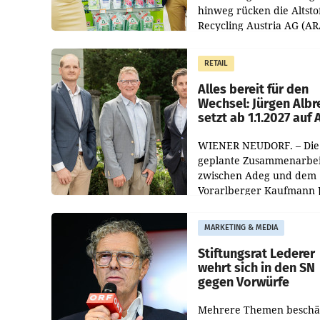
hinweg rücken die Altsto
Recycling Austria AG (AR
und der Handelskonzern
Müller die Initiative „Krei
RETAIL
Helden“ in allen
österreichischen Müller-F
Alles bereit für den
Wechsel: Jürgen Albr
setzt ab 1.1.2027 auf
WIENER NEUDORF. – Die
geplante Zusammenarbei
zwischen Adeg und dem
Vorarlberger Kaufmann 
Albrecht ist kartellrechtl
freigegeben: Die
MARKETING & MEDIA
Bundeswettbewerbsbeh
und der Bundeskartellan
Stiftungsrat Lederer
wehrt sich in den SN
gegen Vorwürfe
Mehrere Themen beschä