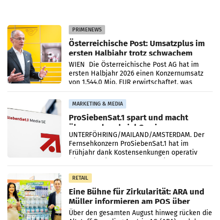
PRIMENEWS
Österreichische Post: Umsatzplus im
ersten Halbjahr trotz schwachem
Briefgeschäft
WIEN Die Österreichische Post AG hat im
ersten Halbjahr 2026 einen Konzernumsatz
von 1.544,0 Mio. EUR erwirtschaftet, was
einem Plus von 3,8 Prozent gegenüber dem
Vergleichszeitraum
MARKETING & MEDIA
ProSiebenSat.1 spart und macht
überraschend viel Gewinn
UNTERFÖHRING/MAILAND/AMSTERDAM. Der
Fernsehkonzern ProSiebenSat.1 hat im
Frühjahr dank Kostensenkungen operativ
wieder Gewinn gemacht und die
Markterwartung deutlich übertroffen.
RETAIL
Eine Bühne für Zirkularität: ARA und
Müller informieren am POS über
Kreislauffähigkeit
Über den gesamten August hinweg rücken die