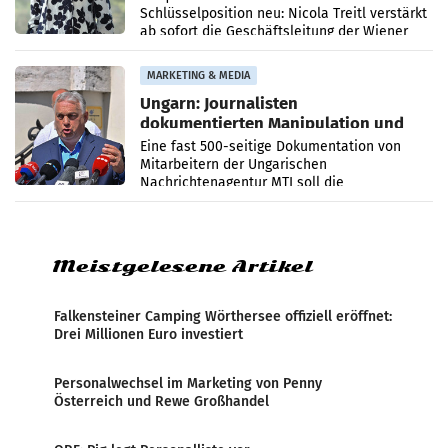
Schlüsselposition neu: Nicola Treitl verstärkt
ab sofort die Geschäftsleitung der Wiener
PR-Agentur an der Seite von Josef Kalina und
Anna Kalina-Mahr.
MARKETING & MEDIA
Ungarn: Journalisten
dokumentierten Manipulation und
Zensur
Eine fast 500-seitige Dokumentation von
Mitarbeitern der Ungarischen
Nachrichtenagentur MTI soll die
systematische Nachrichten-Manipulation und
Zensur bei der Agentur während der Zeit
Meistgelesene Artikel
Falkensteiner Camping Wörthersee offiziell eröffnet:
Drei Millionen Euro investiert
Personalwechsel im Marketing von Penny
Österreich und Rewe Großhandel