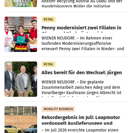
Altstoff Recycling Austria AG (ARA) und der
Handelskonzern Müller die Initiative
„Kreislauf-Helden“ in allen österreichischen
Müller-Filialen
RETAIL
Penny modernisiert zwei Filialen in
Ober- und Niederösterreich
WIENER NEUDORF. – Im Rahmen einer
laufenden Modernisierungsoffensive
erneuert Penny zwei Filialen in Nieder- und
Oberösterreich. Die beiden Standorte liegen
in Haag sowie im rund
RETAIL
Alles bereit für den Wechsel: Jürgen
Albrecht setzt ab 1.1.2027 auf Adeg
WIENER NEUDORF. – Die geplante
Zusammenarbeit zwischen Adeg und dem
Vorarlberger Kaufmann Jürgen Albrecht ist
kartellrechtlich freigegeben: Die
Bundeswettbewerbsbehörde und der
Bundeskartellanwalt
MOBILITY BUSINESS
Rekordergebnis im Juli: Leapmotor
verdoppelt Auslieferungen und
überschreitet die 100.000er-Marke
– Im Juli 2026 erreichte Leapmotor einen