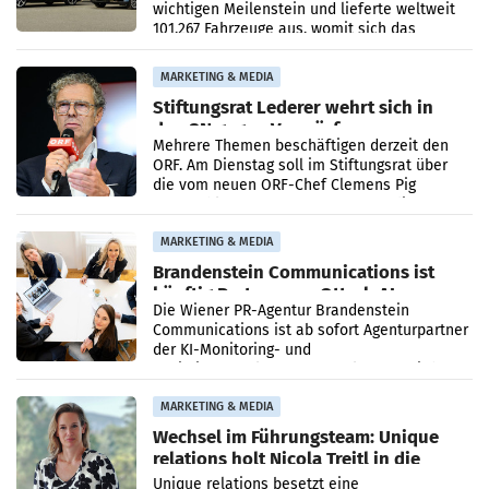
wichtigen Meilenstein und lieferte weltweit
101.267 Fahrzeuge aus, womit sich das
Ergebnis gegenüber Juli 2025 mehr als
verdoppelte (+102
MARKETING & MEDIA
Stiftungsrat Lederer wehrt sich in
den SN gegen Vorwürfe
Mehrere Themen beschäftigen derzeit den
ORF. Am Dienstag soll im Stiftungsrat über
die vom neuen ORF-Chef Clemens Pig
vorgeschlagenen Besetzungen für die
Direktionen abgestimmt werden.
MARKETING & MEDIA
Brandenstein Communications ist
künftig Partner von OtterlyAI
Die Wiener PR-Agentur Brandenstein
Communications ist ab sofort Agenturpartner
der KI-Monitoring- und
Optimierungsplattform OtterlyAI. Damit baut
die Agentur ihr Leistungsportfolio
MARKETING & MEDIA
Wechsel im Führungsteam: Unique
relations holt Nicola Treitl in die
Geschäftsleitung
Unique relations besetzt eine