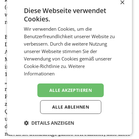
×
(ohne Schmelzkäse) stieg auf 23,6 kg (+1,1 kg),
Diese Webseite verwendet
während der Verbrauch von Obers und Rahm
Cookies.
moderat auf 7,9 kg (+0,2 kg) zunahm.
Wir verwenden Cookies, um die
Benutzerfreundlichkeit unserer Website zu
Bio-Europameister
verbessern. Durch die weitere Nutzung
Das liegt im langjährigen Mittel und unterstreicht die
unserer Webseite stimmen Sie der
Arbeit und die Bemühungen der heimischen
Verwendung von Cookies gemäß unserer
Milchwirtschaft. Quasi Europameister ist Österreich
Cookie-Richtlinie zu.
Weitere
in Sachen Bio. Der Anteil liegt in der Produktion bei
Informationen
18%, damit ist man Spitzenreiter in der EU.
„Zudem gibt es mit Heumilch und anderen, oft
regionalen Qualitätsprogrammen in Österreich viele
ALLE AKZEPTIEREN
Premiumprojekte.“ Diese Qualitätsschienen wurden
zwar primär für den Heimmarkt entwickelt, um die
ALLE ABLEHNEN
Qualität heimischer Produkte hervorzuheben bzw. zu
unterstreichen und abzusichern. Und es wird auch
DETAILS ANZEIGEN
der Großteil in Österreich abgesetzt, aber eben nicht
nur. Es ist demzufolge „umso erfreulicher, dass diese