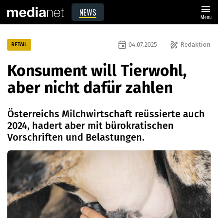
menu
NEWS
Menü
event
draw
04.07.2025
Redaktion
RETAIL
Konsument will Tierwohl,
aber nicht dafür zahlen
Österreichs Milchwirtschaft reüssierte auch
2024, hadert aber mit bürokratischen
Vorschriften und Belastungen.