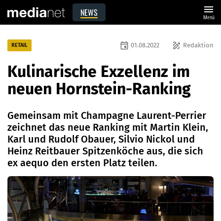
menu
NEWS
Menü
event
draw
01.08.2022
Redaktion
RETAIL
Kulinarische Exzellenz im
neuen Hornstein-Ranking
Gemeinsam mit Champagne Laurent-Perrier
zeichnet das neue Ranking mit Martin Klein,
Karl und Rudolf Obauer, Silvio Nickol und
Heinz Reitbauer Spitzenköche aus, die sich
ex aequo den ersten Platz teilen.