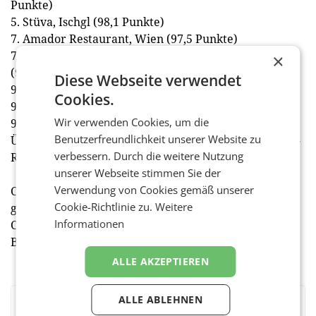
Punkte)
5. Stüva, Ischgl (98,1 Punkte)
7. Amador Restaurant, Wien (97,5 Punkte)
7. Gourmetrestaurant Hubert Wallner, Maria Wörth
×
(97,5 Punkte)
Diese Webseite verwendet
9. Döllerer, Golling (96,9 Punkte)
Cookies.
9. Senns Restaurant, Salzburg (96,9 Punkte)
Wir verwenden Cookies, um die
9. Taubenkobel, Schützen am Gebirge (96,9 Punkte)
Benutzerfreundlichkeit unserer Website zu
Über Champagne Laurent-Perrier und das Hornstein-
verbessern. Durch die weitere Nutzung
Ranking
unserer Webseite stimmen Sie der
Verwendung von Cookies gemäß unserer
Champagne Laurent-Perrier, 1812 gegründet, ist das
Cookie-Richtlinie zu.
Weitere
größte, in Familienbesitz befindliche
Informationen
Champagnerhaus und wird in Österreich von Kattus-
Borco vertrieben. (red)
ALLE AKZEPTIEREN
ALLE ABLEHNEN
BEWERTEN SIE DIESEN ARTIKEL