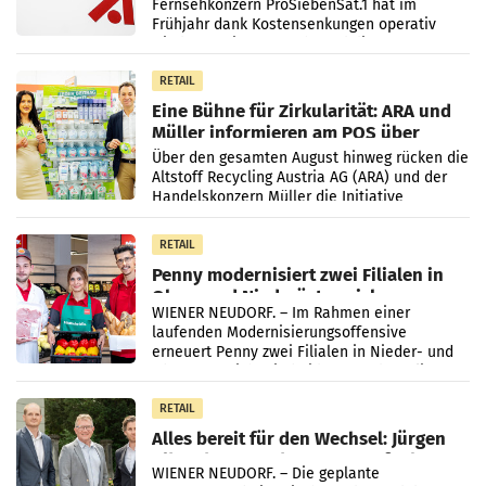
Fernsehkonzern ProSiebenSat.1 hat im
Frühjahr dank Kostensenkungen operativ
wieder Gewinn gemacht und die
Markterwartung deutlich übertroffen.
RETAIL
Eine Bühne für Zirkularität: ARA und
Müller informieren am POS über
Kreislauffähigkeit
Über den gesamten August hinweg rücken die
Altstoff Recycling Austria AG (ARA) und der
Handelskonzern Müller die Initiative
„Kreislauf-Helden“ in allen österreichischen
Müller-Filialen
RETAIL
Penny modernisiert zwei Filialen in
Ober- und Niederösterreich
WIENER NEUDORF. – Im Rahmen einer
laufenden Modernisierungsoffensive
erneuert Penny zwei Filialen in Nieder- und
Oberösterreich. Die beiden Standorte liegen
in Haag sowie im rund
RETAIL
Alles bereit für den Wechsel: Jürgen
Albrecht setzt ab 1.1.2027 auf Adeg
WIENER NEUDORF. – Die geplante