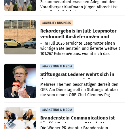
Zusammenarbeit zwischen Adeg und dem
Vorarlberger Kaufmann Jürgen Albrecht ist
kartellrechtlich freigegeben: Die
Bundeswettbewerbsbehörde und der
Bundeskartellanwalt
MOBILITY BUSINESS
Rekordergebnis im Juli: Leapmotor
verdoppelt Auslieferungen und
überschreitet die 100.000er-Marke
– Im Juli 2026 erreichte Leapmotor einen
wichtigen Meilenstein und lieferte weltweit
101.267 Fahrzeuge aus, womit sich das
Ergebnis gegenüber Juli 2025 mehr als
verdoppelte (+102
MARKETING & MEDIA
Stiftungsrat Lederer wehrt sich in
den SN gegen Vorwürfe
Mehrere Themen beschäftigen derzeit den
ORF. Am Dienstag soll im Stiftungsrat über
die vom neuen ORF-Chef Clemens Pig
vorgeschlagenen Besetzungen für die
Direktionen abgestimmt werden.
MARKETING & MEDIA
Brandenstein Communications ist
künftig Partner von OtterlyAI
Die Wiener PR-Agentur Brandenstein