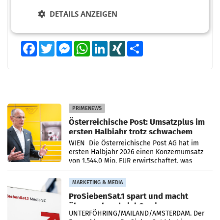
DETAILS ANZEIGEN
Facebook
Twitter
Messenger
WhatsApp
LinkedIn
XING
Teilen
PRIMENEWS
Österreichische Post: Umsatzplus im
ersten Halbjahr trotz schwachem
Briefgeschäft
WIEN Die Österreichische Post AG hat im
ersten Halbjahr 2026 einen Konzernumsatz
von 1.544,0 Mio. EUR erwirtschaftet, was
einem Plus von 3,8 Prozent gegenüber dem
Vergleichszeitraum
MARKETING & MEDIA
ProSiebenSat.1 spart und macht
überraschend viel Gewinn
UNTERFÖHRING/MAILAND/AMSTERDAM. Der