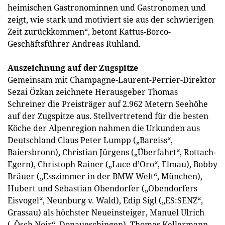
heimischen Gastronominnen und Gastronomen und
zeigt, wie stark und motiviert sie aus der schwierigen
Zeit zurückkommen“, betont Kattus-Borco-
Geschäftsführer Andreas Ruhland.
Auszeichnung auf der Zugspitze
Gemeinsam mit Champagne-Laurent-Perrier-Direktor
Sezai Özkan zeichnete Herausgeber Thomas
Schreiner die Preisträger auf 2.962 Metern Seehöhe
auf der Zugspitze aus. Stellvertretend für die besten
Köche der Alpenregion nahmen die Urkunden aus
Deutschland Claus Peter Lumpp („Bareiss“,
Baiersbronn), Christian Jürgens („Überfahrt“, Rottach-
Egern), Christoph Rainer („Luce d’Oro“, Elmau), Bobby
Bräuer („Esszimmer in der BMW Welt“, München),
Hubert und Sebastian Obendorfer („Obendorfers
Eisvogel“, Neunburg v. Wald), Edip Sigl („ES:SENZ“,
Grassau) als höchster Neueinsteiger, Manuel Ulrich
(„Ösch Noir“, Donaueschingen), Thomas Kellermann