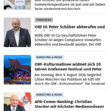
BAD VÖSLAU. Die anhaltend hohen
Sommertemperaturen im Juni und Juli haben
beim niederösterreichischen
Getränkehersteller Vöslauer zu deutlichen
Absatzzuwächsen geführt. Während
PRIMENEWS
ORF III: Peter Schöber abberufen und
beurlaubt
WIEN ORF-III-Co-Geschäftsführer Peter
Schöber ist wegen Compliance-Vorwürfen
abberufen und beurlaubt worden. Der ORF
bestätigte gegenüber der APA entsprechende
Medienberichte.
MARKETING & MEDIA
ORF-Kulturmatinee widmet sich 20
Jahren Grafenegg Festival und Peter
Simonischek
Am Sonntag, dem 9. August 2026, begleitet
Lillian Moschen das Publikum ab 9.05 Uhr
durch die ORF-„Kulturmatinee“. Die Sendung
startet mit der Dokumentation „20 Jahre
Grafenegg
MARKETING & MEDIA
APA-Comm-Ranking: Christian
Stocker mit höchster Medienpräsenz