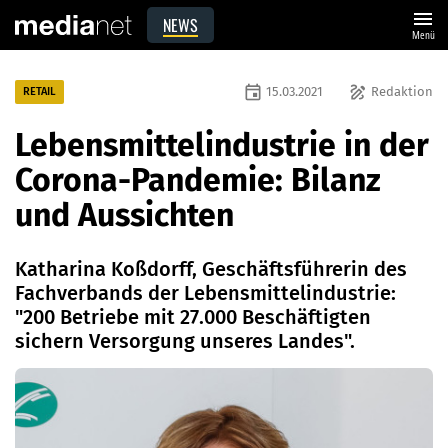
menu
NEWS
Menü
event
draw
15.03.2021
Redaktion
RETAIL
Lebensmittelindustrie in der
Corona-Pandemie: Bilanz
und Aussichten
Katharina Koßdorff, Geschäftsführerin des
Fachverbands der Lebensmittelindustrie:
"200 Betriebe mit 27.000 Beschäftigten
sichern Versorgung unseres Landes".