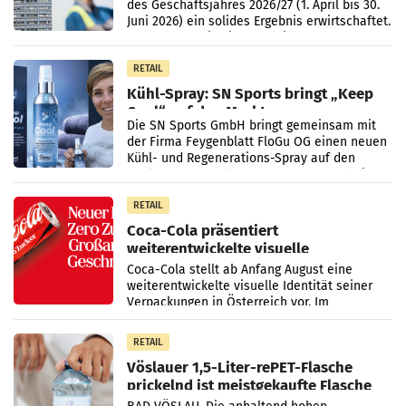
des Geschäftsjahres 2026/27 (1. April bis 30.
Juni 2026) ein solides Ergebnis erwirtschaftet.
Der Umsatz stieg im Vergleich zur
Vorjahresperiode
RETAIL
Kühl-Spray: SN Sports bringt „Keep
Cool“ auf den Markt
Die SN Sports GmbH bringt gemeinsam mit
der Firma Feygenblatt FloGu OG einen neuen
Kühl- und Regenerations-Spray auf den
Markt. Das Produkt namens „Keep Cool“ ist zu
100 Prozent
RETAIL
Coca-Cola präsentiert
weiterentwickelte visuelle
Markenidentität
Coca-Cola stellt ab Anfang August eine
weiterentwickelte visuelle Identität seiner
Verpackungen in Österreich vor. Im
Mittelpunkt des Redesigns stehen zentrale
Gestaltungselemente
RETAIL
Vöslauer 1,5-Liter-rePET-Flasche
prickelnd ist meistgekaufte Flasche
Österreichs