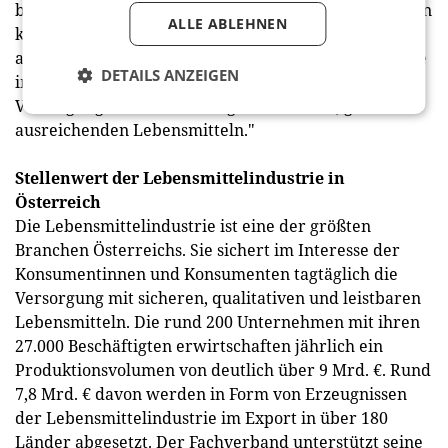
bewirkt die Schaffung oder Absicherung von weiteren
ALLE ABLEHNEN
knapp zwei Arbeitsplätzen in Österreich. Koßdorff
abschließend: "Nur eine starke Lebensmittelindustrie
DETAILS ANZEIGEN
im eigenen Land gewährleistet die verlässliche
Versorgung der Bevölkerung mit sicheren, guten und
ausreichenden Lebensmitteln."
Stellenwert der Lebensmittelindustrie in
Österreich
Die Lebensmittelindustrie ist eine der größten
Branchen Österreichs. Sie sichert im Interesse der
Konsumentinnen und Konsumenten tagtäglich die
Versorgung mit sicheren, qualitativen und leistbaren
Lebensmitteln. Die rund 200 Unternehmen mit ihren
27.000 Beschäftigten erwirtschaften jährlich ein
Produktionsvolumen von deutlich über 9 Mrd. €. Rund
7,8 Mrd. € davon werden in Form von Erzeugnissen
der Lebensmittelindustrie im Export in über 180
Länder abgesetzt. Der Fachverband unterstützt seine