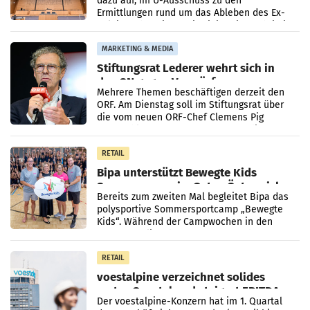
dazu auf, im U-Ausschuss zu den
Ermittlungen rund um das Ableben des Ex-
Sektionschefs im Justizministerium, Christian
Pilnacek, auf sensible
MARKETING & MEDIA
Stiftungsrat Lederer wehrt sich in
den SN gegen Vorwürfe
Mehrere Themen beschäftigen derzeit den
ORF. Am Dienstag soll im Stiftungsrat über
die vom neuen ORF-Chef Clemens Pig
vorgeschlagenen Besetzungen für die
Direktionen abgestimmt werden.
RETAIL
Bipa unterstützt Bewegte Kids
Sommercamps im Osten Österreichs
Bereits zum zweiten Mal begleitet Bipa das
polysportive Sommersportcamp „Bewegte
Kids“. Während der Campwochen in den
Monaten Juli und August versorgt das
Unternehmen Kinder sowie
RETAIL
voestalpine verzeichnet solides
erstes Quartal und steigert EBITDA
Der voestalpine-Konzern hat im 1. Quartal