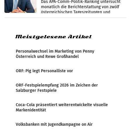
im Juli
Das APA-Comm-Politik-Ranking untersucht
monatlich die Berichterstattung von zwölf
österreichischen Tageszeitungen und
analysiert, welche Politikerinnen und
Politiker Österreichs die
Meistgelesene Artikel
Personalwechsel im Marketing von Penny
Österreich und Rewe Großhandel
ORF: Pig legt Personalliste vor
ORF-Festspielempfang 2026 im Zeichen der
Salzburger Festspiele
Coca-Cola präsentiert weiterentwickelte visuelle
Markenidentität
Volksbanken mit Jugendkampagne on Air