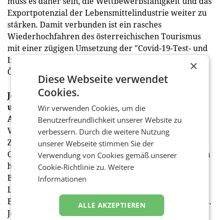
muss es daher sein, die Wettbewerbsfähigkeit und das
Exportpotenzial der Lebensmittelindustrie weiter zu
stärken. Damit verbunden ist ein rasches
Wiederhochfahren des österreichischen Tourismus
mit einer zügigen Umsetzung der "Covid-19-Test- und
Impfstrategie" essenziell für den Wirtschaftsstandort
×
Österreich.
Diese Webseite verwendet
Cookies.
Jobmotor Lebensmittelindustrie besser
unterstützen, nachhaltig ankurbeln und so
Wir verwenden Cookies, um die
Arbeitsplätze in vielen anderen Bereichen sichern
Benutzerfreundlichkeit unserer Website zu
Viele Betriebe der Lebensmittelindustrie leiden als
verbessern. Durch die weitere Nutzung
Zulieferer unter dem coronabedingten Ausfall von
unserer Webseite stimmen Sie der
Gastronomie, Tourismus und Events. Unterstützungen
Verwendung von Cookies gemäß unserer
helfen, die Arbeitsplätze und das Bestehen der
Cookie-Richtlinie zu.
Weitere
Betriebe abzusichern: Jeder Euro, der in der
Informationen
Lebensmittelindustrie erwirtschaftet wird, löst 1,23
Euro an Wertschöpfung in anderen Unternehmen aus.
ALLE AKZEPTIEREN
Jeder Arbeitsplatz in der Lebensmittelindustrie