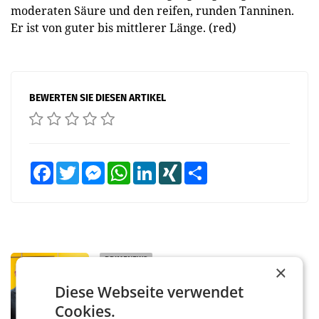
moderaten Säure und den reifen, runden Tanninen.
Er ist von guter bis mittlerer Länge. (red)
BEWERTEN SIE DIESEN ARTIKEL
Facebook
Twitter
Messenger
WhatsApp
LinkedIn
XING
Teilen
PRIMENEWS
×
Österreichische Post: Umsatzplus im
Diese Webseite verwendet
ersten Halbjahr trotz schwachem
Briefgeschäft
Cookies.
WIEN Die Österreichische Post AG hat im