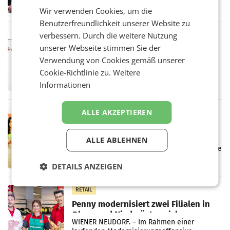
ersten Halbjahr 2026 einen Konzernumsatz
Wir verwenden Cookies, um die
von 1.544,0 Mio. EUR erwirtschaftet, was
einem Plus von 3,8 Prozent gegenüber dem
Benutzerfreundlichkeit unserer Website zu
Vergleichszeitraum
verbessern. Durch die weitere Nutzung
MARKETING & MEDIA
unserer Webseite stimmen Sie der
ProSiebenSat.1 spart und macht
überraschend viel Gewinn
Verwendung von Cookies gemäß unserer
UNTERFÖHRING/MAILAND/AMSTERDAM. Der
Cookie-Richtlinie zu.
Weitere
Fernsehkonzern ProSiebenSat.1 hat im
Informationen
Frühjahr dank Kostensenkungen operativ
wieder Gewinn gemacht und die
Markterwartung deutlich übertroffen.
ALLE AKZEPTIEREN
RETAIL
Eine Bühne für Zirkularität: ARA und
Müller informieren am POS über
ALLE ABLEHNEN
Kreislauffähigkeit
Über den gesamten August hinweg rücken die
Altstoff Recycling Austria AG (ARA) und der
DETAILS ANZEIGEN
Handelskonzern Müller die Initiative
„Kreislauf-Helden“ in allen österreichischen
Müller-Filialen
RETAIL
Penny modernisiert zwei Filialen in
Ober- und Niederösterreich
WIENER NEUDORF. – Im Rahmen einer