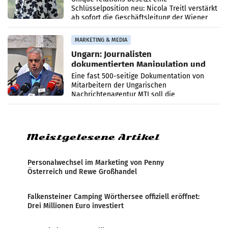
Schlüsselposition neu: Nicola Treitl verstärkt
ab sofort die Geschäftsleitung der Wiener
PR-Agentur an der Seite von Josef Kalina und
Anna Kalina-Mahr.
MARKETING & MEDIA
Ungarn: Journalisten
dokumentierten Manipulation und
Zensur
Eine fast 500-seitige Dokumentation von
Mitarbeitern der Ungarischen
Nachrichtenagentur MTI soll die
systematische Nachrichten-Manipulation und
Zensur bei der Agentur während der Zeit
Meistgelesene Artikel
Personalwechsel im Marketing von Penny
Österreich und Rewe Großhandel
Falkensteiner Camping Wörthersee offiziell eröffnet:
Drei Millionen Euro investiert