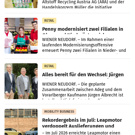
Altstoff Recycling Austria AG (ARA) und der
Handelskonzern Müller die Initiative
„Kreislauf-Helden“ in allen österreichischen
Müller-Filialen
RETAIL
Penny modernisiert zwei Filialen in
Ober- und Niederösterreich
WIENER NEUDORF. – Im Rahmen einer
laufenden Modernisierungsoffensive
erneuert Penny zwei Filialen in Nieder- und
Oberösterreich. Die beiden Standorte liegen
in Haag sowie im rund
RETAIL
Alles bereit für den Wechsel: Jürgen
Albrecht setzt ab 1.1.2027 auf Adeg
WIENER NEUDORF. – Die geplante
Zusammenarbeit zwischen Adeg und dem
Vorarlberger Kaufmann Jürgen Albrecht ist
kartellrechtlich freigegeben: Die
Bundeswettbewerbsbehörde und der
Bundeskartellanwalt
MOBILITY BUSINESS
Rekordergebnis im Juli: Leapmotor
verdoppelt Auslieferungen und
überschreitet die 100.000er-Marke
– Im Juli 2026 erreichte Leapmotor einen