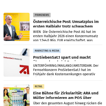
PRIMENEWS
Österreichische Post: Umsatzplus im
ersten Halbjahr trotz schwachem
Briefgeschäft
WIEN Die Österreichische Post AG hat im
ersten Halbjahr 2026 einen Konzernumsatz
von 1.544,0 Mio. EUR erwirtschaftet, was
einem Plus von 3,8 Prozent gegenüber dem
Vergleichszeitraum
MARKETING & MEDIA
ProSiebenSat.1 spart und macht
überraschend viel Gewinn
UNTERFÖHRING/MAILAND/AMSTERDAM. Der
Fernsehkonzern ProSiebenSat.1 hat im
Frühjahr dank Kostensenkungen operativ
wieder Gewinn gemacht und die
Markterwartung deutlich übertroffen.
RETAIL
Eine Bühne für Zirkularität: ARA und
Müller informieren am POS über
Kreislauffähigkeit
Über den gesamten August hinweg rücken die