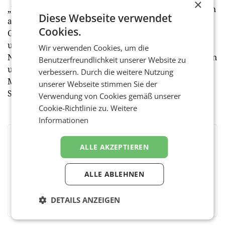
×
„Umweltinitiative Wir für die Welt“ getragen, der sich
Diese Webseite verwendet
aus ORF, Alpenverein, BirdLife, Global 2000,
Cookies.
Greenpeace, Naturfreunde, Naturschutzbund, VCÖ
und WWF zusammensetzt. Gemeinsames Ziel ist es,
Wir verwenden Cookies, um die
Nachhaltigkeit zum Thema zu machen, zu informieren
Benutzerfreundlichkeit unserer Website zu
und Spenden für Umweltschutzprojekte zu sammeln.
verbessern. Durch die weitere Nutzung
Mutter Erde ist Trägerin des Spendengütesiegels, alle
unserer Webseite stimmen Sie der
Spenden sind steuerlich absetzbar.
Verwendung von Cookies gemäß unserer
Cookie-Richtlinie zu.
Weitere
Informationen
BEWERTEN SIE DIESEN ARTIKEL
ALLE AKZEPTIEREN
ALLE ABLEHNEN
Facebook
Twitter
Messenger
WhatsApp
LinkedIn
XING
Teilen
DETAILS ANZEIGEN