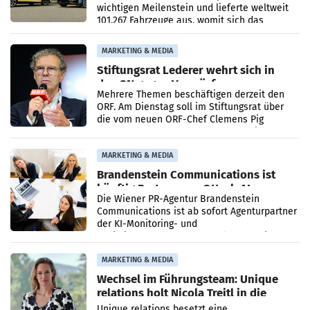
wichtigen Meilenstein und lieferte weltweit
101.267 Fahrzeuge aus, womit sich das
Ergebnis gegenüber Juli 2025 mehr als
verdoppelte (+102
MARKETING & MEDIA
Stiftungsrat Lederer wehrt sich in
den SN gegen Vorwürfe
Mehrere Themen beschäftigen derzeit den
ORF. Am Dienstag soll im Stiftungsrat über
die vom neuen ORF-Chef Clemens Pig
vorgeschlagenen Besetzungen für die
Direktionen abgestimmt werden.
MARKETING & MEDIA
Brandenstein Communications ist
künftig Partner von OtterlyAI
Die Wiener PR-Agentur Brandenstein
Communications ist ab sofort Agenturpartner
der KI-Monitoring- und
Optimierungsplattform OtterlyAI. Damit baut
die Agentur ihr Leistungsportfolio
MARKETING & MEDIA
Wechsel im Führungsteam: Unique
relations holt Nicola Treitl in die
Geschäftsleitung
Unique relations besetzt eine