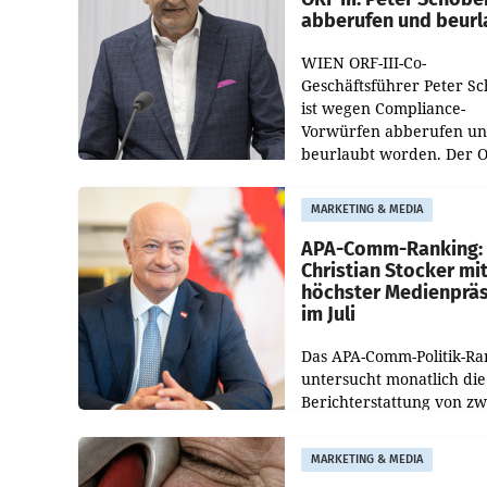
abberufen und beurl
WIEN ORF-III-Co-
Geschäftsführer Peter S
ist wegen Compliance-
Vorwürfen abberufen u
beurlaubt worden. Der 
bestätigte gegenüber de
entsprechende
MARKETING & MEDIA
Medienberichte.
APA-Comm-Ranking:
Christian Stocker mi
höchster Medienprä
im Juli
Das APA-Comm-Politik-Ra
untersucht monatlich die
Berichterstattung von zw
österreichischen
Tageszeitungen und analy
MARKETING & MEDIA
welche Politikerinnen un