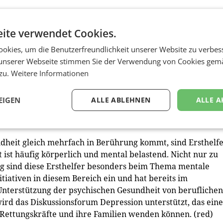
ergesundheit und den Movember, über mentale Probleme 
ite verwendet Cookies.
okies, um die Benutzerfreundlichkeit unserer Website zu verbes
ember-Aktionspackung wird außerdem 1 € an Movember
unserer Webseite stimmen Sie der Verwendung von Cookies gem
er) Zeit, über Männergesundheit zu reden!
 zu.
Weitere Informationen
sind ab sofort im österreichischen Handel erhältlich:
EIGEN
ALLE ABLEHNEN
ALLE A
eiß: 12,99 € (UVP14) Gillette Styler: 19,99 € (UVP14).
heit gleich mehrfach in Berührung kommt, sind Ersthelfe
 ist häufig körperlich und mental belastend. Nicht nur zu
g sind diese Ersthelfer besonders beim Thema mentale
nitiativen in diesem Bereich ein und hat bereits im
 Unterstützung der psychischen Gesundheit von beruflichen
rd das Diskussionsforum Depression unterstützt, das eine
ie Rettungskräfte und ihre Familien wenden können. (red)