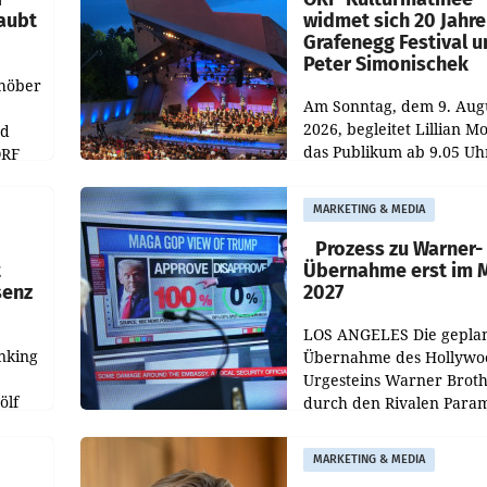
aubt
widmet sich 20 Jahr
Grafenegg Festival 
Peter Simonischek
chöber
Am Sonntag, dem 9. Aug
2026, begleitet Lillian M
nd
das Publikum ab 9.05 Uh
ORF
durch die ORF-
r APA
„Kulturmatinee“. Die Se
MARKETING & MEDIA
startet mit der Dokumen
„20 Jahre Grafenegg
Prozess zu Warner-
t
Übernahme erst im 
senz
2027
LOS ANGELES Die gepla
nking
Übernahme des Hollywo
Urgesteins Warner Broth
ölf
durch den Rivalen Para
wird noch lange in der
siert,
Schwebe bleiben. Eine
MARKETING & MEDIA
d
Richterin setzte den Proz