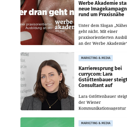
Politiker Österreichs die
Werbe Akademie sta
neue Imagekampagn
rund um Praxisnähe
Unter dem Slogan „Nähe
geht nicht. Mit einer
praxisorientierten Ausbi
an der Werbe Akademie“
die Bildungseinrichtung 
WIFI Wien eine neue
MARKETING & MEDIA
Imagekampagne gestarte
Karrieresprung bei
currycom: Lara
Gstöttenbauer steig
Consultant auf
Lara Gstöttenbauer steigt
der Wiener
Kommunikationsagentur
currycom communicatio
partners zum Consultant 
MARKETING & MEDIA
Die 27-jährige Beraterin