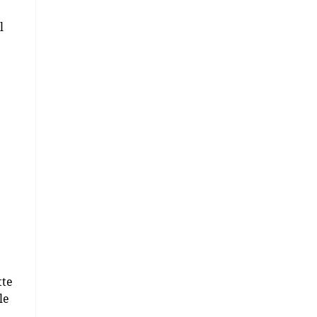
l
tte
le