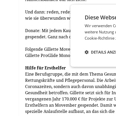
Und dann: reden, reden, reden – über Männ
Diese Webse
wie sie überwunden werden können.
Wir verwenden Co
Donate: Mit jedem Kauf einer Gillette Mov
weitere Nutzung 
gespendet. Ganz nach dem Motto: Es ist (wied
Cookie-Richtlinie
Folgende Gillette Movember-Aktionspackungen 
DETAILS ANZ
Gillette ProGlide Monochrome in schwarz und w
Hilfe für Ersthelfer
Eine Berufsgruppe, die mit dem Thema Gesund
Rettungskräfte und Pflegepersonal. Die Arbeit
Coronazeiten, sondern auch davon unabhängi
Gesundheit betroffen. Gillette setzt sich für I
vergangenen Jahr 170.000 € für Projekte zur
Ersthelfern an Movember gespendet. Damit wi
spezielle Anlaufstelle aufbaut, an das sich d