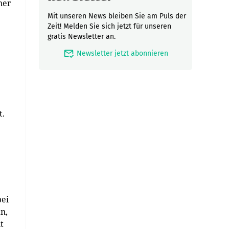
ner
Mit unseren News bleiben Sie am Puls der
Zeit! Melden Sie sich jetzt für unseren
gratis Newsletter an.
mark_email_read
Newsletter jetzt abonnieren
t.
bei
n,
t