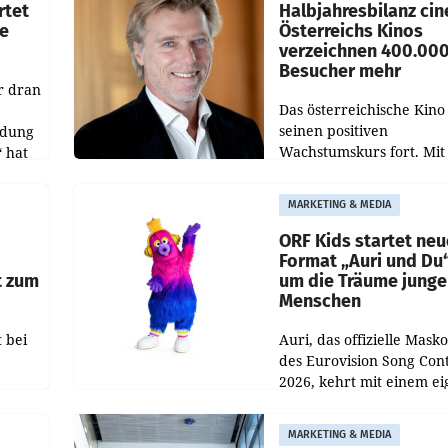
rtet
Halbjahresbilanz cin
e
Österreichs Kinos
verzeichnen 400.00
Besucher mehr
r dran
Das österreichische Kino 
seinen positiven
ldung
Wachstumskurs fort. Mit
 hat
rund 400.000 Besucheri
des
und Besucher höheren
MARKETING & MEDIA
Nettoreichweite im erst
t.
Halbjahr 2026 gegenüb
ORF Kids startet ne
Format „Auri und Du
t zum
um die Träume junge
Menschen
 bei
Auri, das offizielle Mask
des Eurovision Song Cont
2026, kehrt mit einem e
n
Format auf den Bildschi
auf.
zurück. In der neuen S
MARKETING & MEDIA
„Auri und Du“ bei ORF K