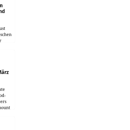
en
und
ust
oschen
r
ndung
tation
März
nte
od-
ers
mount
ess zu