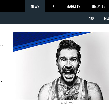
NEWS
TV
MARKETS
BIZDATES
ABO
MED
aktion
l
e
© Gillette