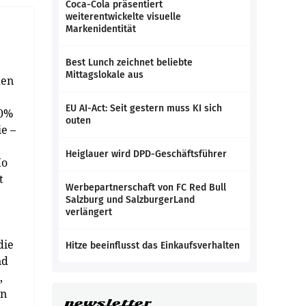
Coca-Cola präsentiert
weiterentwickelte visuelle
Markenidentität
Best Lunch zeichnet beliebte
Mittagslokale aus
den
EU AI-Act: Seit gestern muss KI sich
80%
outen
e –
Heiglauer wird DPD-Geschäftsführer
Mo
t
Werbepartnerschaft von FC Red Bull
Salzburg und SalzburgerLand
verlängert
die
Hitze beeinflusst das Einkaufsverhalten
nd
,
en
newsletter