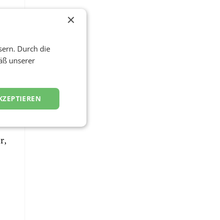
×
und
sern. Durch die
äß unserer
KZEPTIEREN
r,