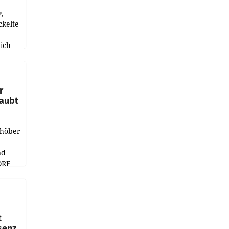
g
ckelte
ich
e
r
laubt
chöber
nd
ORF
r APA
t
senz