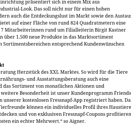
Einrichtung präsentiert sich in einem Mix aus
ustrial-Look. Das soll nicht nur für einen hohen
dern auch die Entdeckungslust im Markt sowie den Austau
bietet auf einer Fläche von rund 824 Quadratmetern eine
7 Mitarbeiterinnen rund um Filialleiterin Birgit Kastner
n über 1.500 neue Produkte in das Marktsortiment
n Sortimentsbereichen entsprechend Kundenwünschen
kt
ratung Herzstück des XXL Marktes. So wird für die Tiere
Ernährungs- und Ausstattungsberatung auch eine
d das Sortiment von monatlichen Aktionen und
 weitere Besonderheit ist unser Kundenprogramm ´Friends´
n unserer kostenlosen Fressnapf-App registriert haben. Da
Tierfreunde können ein individuelles Profil ihres Haustier
tdecken und von exklusiven Fressnapf-Coupons profitieren
sten ein echter Mehrwert.“ so Aigner.