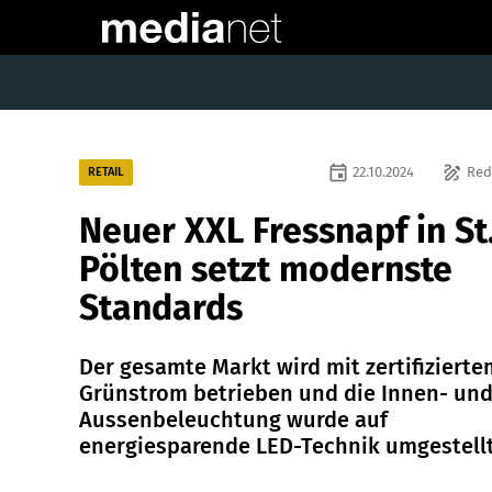
event
draw
22.10.2024
Red
RETAIL
Neuer XXL Fressnapf in St
Pölten setzt modernste
Standards
Der gesamte Markt wird mit zertifizierte
Grünstrom betrieben und die Innen- un
Aussenbeleuchtung wurde auf
energiesparende LED-Technik umgestellt