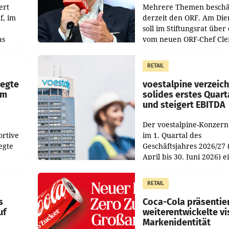
ert
Mehrere Themen beschä
f, im
derzeit den ORF. Am Die
soll im Stiftungsrat über 
as
vom neuen ORF-Chef Cl
chefs
Pig vorgeschlagenen
istian
Besetzungen für die
RETAIL
Direktionen abgestimmt
werden.
wegte
voestalpine verzeic
im
solides erstes Quart
und steigert EBITDA
Der voestalpine-Konzern
ortive
im 1. Quartal des
egte
Geschäftsjahres 2026/27 
April bis 30. Juni 2026) e
aten
solides Ergebnis erwirtsc
 das
Der Umsatz stieg im Verg
RETAIL
wie
zur Vorjahresperiode
s
Coca-Cola präsentie
uf
weiterentwickelte vi
Markenidentität