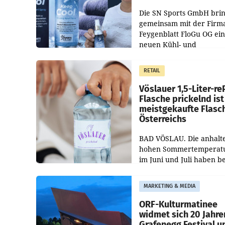
Die SN Sports GmbH brin
gemeinsam mit der Firm
Feygenblatt FloGu OG ei
neuen Kühl- und
Regenerations-Spray auf
Markt. Das Produkt nam
RETAIL
„Keep Cool“ ist zu 100 Pr
Vöslauer 1,5-Liter-re
Flasche prickelnd ist
meistgekaufte Flasc
Österreichs
BAD VÖSLAU. Die anhalt
hohen Sommertemperat
im Juni und Juli haben b
niederösterreichischen
Getränkehersteller Vösla
MARKETING & MEDIA
deutlichen Absatzzuwäc
geführt. Während
ORF-Kulturmatinee
widmet sich 20 Jahre
Grafenegg Festival u