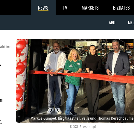
NEWS
TV
MARKETS
BIZDATES
ABO
MED
aktion
.
m
d
Markus Gümpel, Birgit Kastner, Yeliz und Thomas Kerschbaume
.
© XXL Fressnapf