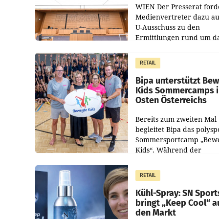
WIEN Der Presserat ford
Medienvertreter dazu au
U-Ausschuss zu den
Ermittlungen rund um d
Ableben des Ex-Sektions
im Justizministerium, Chr
RETAIL
Pilnacek, auf sensible
Bipa unterstützt Be
Kids Sommercamps 
Osten Österreichs
Bereits zum zweiten Mal
begleitet Bipa das polysp
Sommersportcamp „Bew
Kids“. Während der
Campwochen in den Mon
Juli und August versorgt
RETAIL
Unternehmen Kinder so
Kühl-Spray: SN Sport
bringt „Keep Cool“ a
den Markt