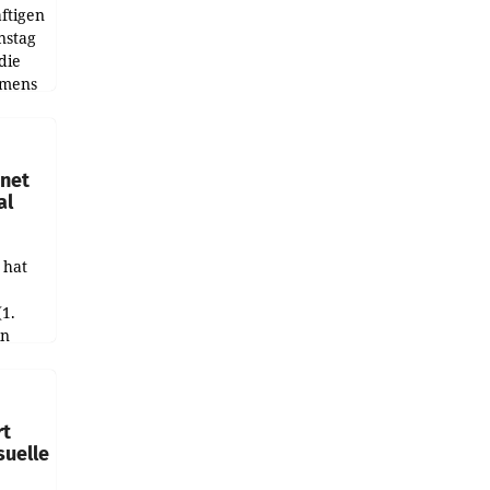
ftigen
nstag
die
emens
hnet
al
 hat
(1.
in
haftet.
leich
rt
suelle