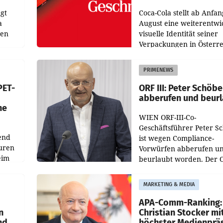
gt
Coca-Cola stellt ab Anfan
a
August eine weiterentwi
nen
visuelle Identität seiner
Verpackungen in Österre
 den
vor. Im Mittelpunkt des
ens
Redesigns stehen zentral
PRIMENEWS
ozent
Gestaltungselemente
PET-
ORF III: Peter Schöbe
abberufen und beur
he
WIEN ORF-III-Co-
Geschäftsführer Peter S
end
ist wegen Compliance-
uren
Vorwürfen abberufen u
eim
beurlaubt worden. Der 
bestätigte gegenüber de
uer zu
entsprechende
MARKETING & MEDIA
hsen
Medienberichte.
APA-Comm-Ranking:
n
Christian Stocker mi
nd
höchster Medienprä