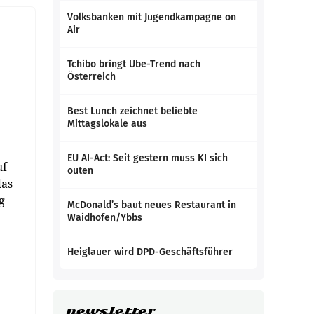
Volksbanken mit Jugendkampagne on
Air
Tchibo bringt Ube-Trend nach
Österreich
Best Lunch zeichnet beliebte
Mittagslokale aus
EU AI-Act: Seit gestern muss KI sich
uf
outen
das
g
McDonald’s baut neues Restaurant in
Waidhofen/Ybbs
Heiglauer wird DPD-Geschäftsführer
newsletter