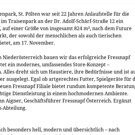
enpark, St. Pölten war seit 22 Jahren Anlaufstelle für die
d im Traisenpark an der Dr. Adolf-Schärf-Straße 12 ein
 auf einer Größe von insgesamt 824 m², nach dem Future
kt, der sowohl der menschlichen als auch tierischen
ietet, am 17. November.
in Niederösterreich bauen wir das erfolgreiche Fressnapf
tet ein modernes, umfassendes Store-Konzept –
Alles dreht sich um Haustiere, ihre Bedürfnisse und ist a
 ausgelegt. Egal ob artgerechtes Futter, Spielgeräte für 
euen Fressnapf Filiale bietet rundum kompetente Beratun
chtige Dienstleistung in einem hochmodernen Ambiente.
nn Aigner, Geschäftsführer Fressnapf Österreich. Ergänzt
k-Abteilung.
ich besonders hell, modern und übersichtlich – nach