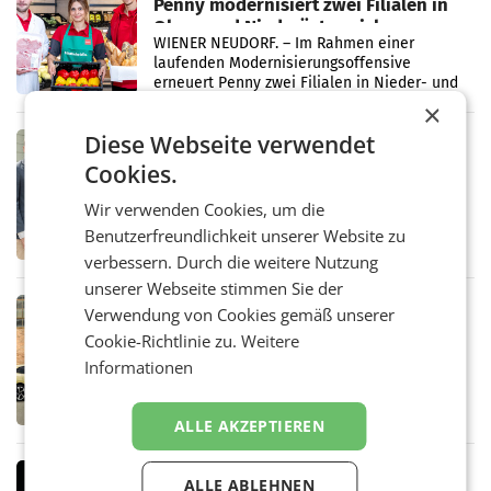
Penny modernisiert zwei Filialen in
Ober- und Niederösterreich
WIENER NEUDORF. – Im Rahmen einer
laufenden Modernisierungsoffensive
erneuert Penny zwei Filialen in Nieder- und
Oberösterreich. Die beiden Standorte liegen
×
in Haag sowie im rund
Diese Webseite verwendet
RETAIL
Cookies.
Alles bereit für den Wechsel: Jürgen
Albrecht setzt ab 1.1.2027 auf Adeg
WIENER NEUDORF. – Die geplante
Wir verwenden Cookies, um die
Zusammenarbeit zwischen Adeg und dem
Benutzerfreundlichkeit unserer Website zu
Vorarlberger Kaufmann Jürgen Albrecht ist
verbessern. Durch die weitere Nutzung
kartellrechtlich freigegeben: Die
Bundeswettbewerbsbehörde und der
unserer Webseite stimmen Sie der
Bundeskartellanwalt
MOBILITY BUSINESS
Verwendung von Cookies gemäß unserer
Rekordergebnis im Juli: Leapmotor
Cookie-Richtlinie zu.
Weitere
verdoppelt Auslieferungen und
Informationen
überschreitet die 100.000er-Marke
– Im Juli 2026 erreichte Leapmotor einen
wichtigen Meilenstein und lieferte weltweit
101.267 Fahrzeuge aus, womit sich das
ALLE AKZEPTIEREN
Ergebnis gegenüber Juli 2025 mehr als
verdoppelte (+102
MARKETING & MEDIA
ALLE ABLEHNEN