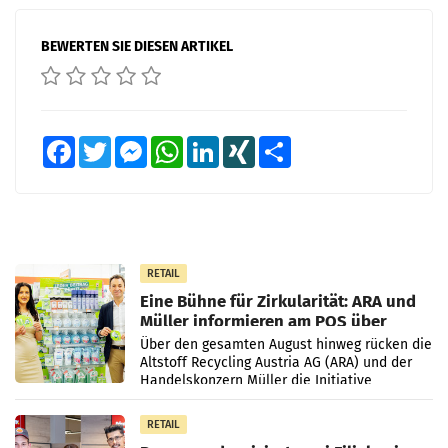
BEWERTEN SIE DIESEN ARTIKEL
Facebook
Twitter
Messenger
WhatsApp
LinkedIn
XING
Teilen
RETAIL
Eine Bühne für Zirkularität: ARA und
Müller informieren am POS über
Kreislauffähigkeit
Über den gesamten August hinweg rücken die
Altstoff Recycling Austria AG (ARA) und der
Handelskonzern Müller die Initiative
„Kreislauf-Helden“ in allen österreichischen
Müller-Filialen
RETAIL