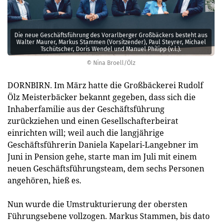
Die neue Geschäftsführung des Vorarlberger Großbäckers besteht aus
Walter Maurer, Markus Stammen (Vorsitzender), Paul Steyrer, Michael
Tschütscher, Doris Wendel und Manuel Philipp (v.l.).
© Nina Broell/Ölz
DORNBIRN. Im März hatte die Großbäckerei Rudolf
Ölz Meisterbäcker bekannt gegeben, dass sich die
Inhaberfamilie aus der Geschäftsführung
zurückziehen und einen Gesellschafterbeirat
einrichten will; weil auch die langjährige
Geschäftsführerin Daniela Kapelari-Langebner im
Juni in Pension gehe, starte man im Juli mit einem
neuen Geschäftsführungsteam, dem sechs Personen
angehören, hieß es.
Nun wurde die Umstrukturierung der obersten
Führungsebene vollzogen. Markus Stammen, bis dato