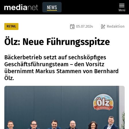
menu
NEWS
Menü
event
draw
05.07.2024
Redaktion
RETAIL
Ölz: Neue Führungsspitze
Bäckerbetrieb setzt auf sechsköpfiges
Geschäftsführungsteam – den Vorsitz
übernimmt Markus Stammen von Bernhard
Ölz.