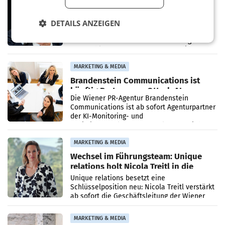
Stiftungsrat Lederer wehrt sich in
den SN gegen Vorwürfe
DETAILS ANZEIGEN
Mehrere Themen beschäftigen derzeit den
ORF. Am Dienstag soll im Stiftungsrat über
die vom neuen ORF-Chef Clemens Pig
vorgeschlagenen Besetzungen für die
Direktionen abgestimmt werden.
MARKETING & MEDIA
Brandenstein Communications ist
künftig Partner von OtterlyAI
Die Wiener PR-Agentur Brandenstein
Communications ist ab sofort Agenturpartner
der KI-Monitoring- und
Optimierungsplattform OtterlyAI. Damit baut
die Agentur ihr Leistungsportfolio
MARKETING & MEDIA
Wechsel im Führungsteam: Unique
relations holt Nicola Treitl in die
Geschäftsleitung
Unique relations besetzt eine
Schlüsselposition neu: Nicola Treitl verstärkt
ab sofort die Geschäftsleitung der Wiener
PR-Agentur an der Seite von Josef Kalina und
Anna Kalina-Mahr.
MARKETING & MEDIA