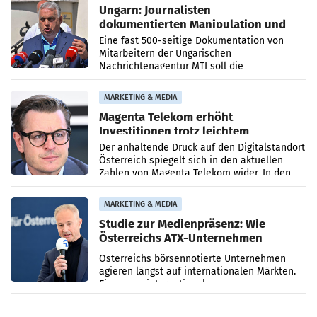
Ungarn: Journalisten
dokumentierten Manipulation und
Zensur
Eine fast 500-seitige Dokumentation von
Mitarbeitern der Ungarischen
Nachrichtenagentur MTI soll die
systematische Nachrichten-Manipulation und
Zensur bei der Agentur während der Zeit
MARKETING & MEDIA
Magenta Telekom erhöht
Investitionen trotz leichtem
Umsatzrückgang
Der anhaltende Druck auf den Digitalstandort
Österreich spiegelt sich in den aktuellen
Zahlen von Magenta Telekom wider. In den
ersten sechs Monaten des laufenden Jahres
verzeichnete
MARKETING & MEDIA
Studie zur Medienpräsenz: Wie
Österreichs ATX-Unternehmen
international wahrgenommen
Österreichs börsennotierte Unternehmen
werden
agieren längst auf internationalen Märkten.
Eine neue internationale
Medienresonanzanalyse untersucht die
weltweite Berichterstattung über