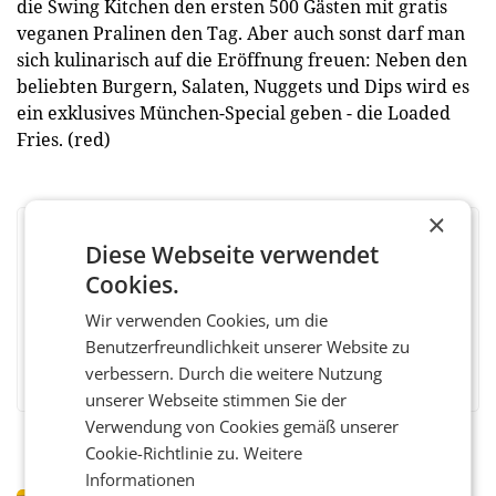
die Swing Kitchen den ersten 500 Gästen mit gratis
veganen Pralinen den Tag. Aber auch sonst darf man
sich kulinarisch auf die Eröffnung freuen: Neben den
beliebten Burgern, Salaten, Nuggets und Dips wird es
ein exklusives München-Special geben - die Loaded
Fries. (red)
×
Diese Webseite verwendet
BEWERTEN SIE DIESEN ARTIKEL
Cookies.
Wir verwenden Cookies, um die
Benutzerfreundlichkeit unserer Website zu
Facebook
Twitter
Messenger
WhatsApp
LinkedIn
XING
Teilen
verbessern. Durch die weitere Nutzung
unserer Webseite stimmen Sie der
Verwendung von Cookies gemäß unserer
Cookie-Richtlinie zu.
Weitere
Informationen