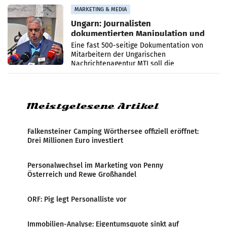
Anna Kalina-Mahr.
MARKETING & MEDIA
Ungarn: Journalisten
dokumentierten Manipulation und
Zensur
Eine fast 500-seitige Dokumentation von
Mitarbeitern der Ungarischen
Nachrichtenagentur MTI soll die
systematische Nachrichten-Manipulation und
Zensur bei der Agentur während der Zeit
Meistgelesene Artikel
Falkensteiner Camping Wörthersee offiziell eröffnet:
Drei Millionen Euro investiert
Personalwechsel im Marketing von Penny
Österreich und Rewe Großhandel
ORF: Pig legt Personalliste vor
Immobilien-Analyse: Eigentumsquote sinkt auf