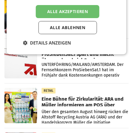
PRIMENEWS
Österreichische Post: Umsatzplus im
ALLE AKZEPTIEREN
ersten Halbjahr trotz schwachem
Briefgeschäft
WIEN Die Österreichische Post AG hat im
ALLE ABLEHNEN
ersten Halbjahr 2026 einen Konzernumsatz
von 1.544,0 Mio. EUR erwirtschaftet, was
einem Plus von 3,8 Prozent gegenüber dem
DETAILS ANZEIGEN
Vergleichszeitraum
MARKETING & MEDIA
ProSiebenSat.1 spart und macht
überraschend viel Gewinn
UNTERFÖHRING/MAILAND/AMSTERDAM. Der
Fernsehkonzern ProSiebenSat.1 hat im
Frühjahr dank Kostensenkungen operativ
wieder Gewinn gemacht und die
Markterwartung deutlich übertroffen.
RETAIL
Eine Bühne für Zirkularität: ARA und
Müller informieren am POS über
Kreislauffähigkeit
Über den gesamten August hinweg rücken die
Altstoff Recycling Austria AG (ARA) und der
Handelskonzern Müller die Initiative
„Kreislauf-Helden“ in allen österreichischen