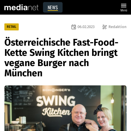
menu
NEWS
Menü
event
draw
06.02.2023
Redaktion
RETAIL
Österreichische Fast-Food-
Kette Swing Kitchen bringt
vegane Burger nach
München