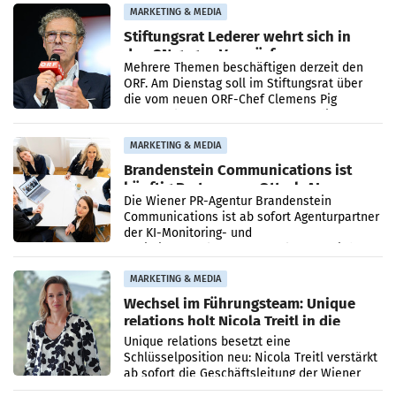
verdoppelte (+102
MARKETING & MEDIA
Stiftungsrat Lederer wehrt sich in
den SN gegen Vorwürfe
Mehrere Themen beschäftigen derzeit den
ORF. Am Dienstag soll im Stiftungsrat über
die vom neuen ORF-Chef Clemens Pig
vorgeschlagenen Besetzungen für die
Direktionen abgestimmt werden.
MARKETING & MEDIA
Brandenstein Communications ist
künftig Partner von OtterlyAI
Die Wiener PR-Agentur Brandenstein
Communications ist ab sofort Agenturpartner
der KI-Monitoring- und
Optimierungsplattform OtterlyAI. Damit baut
die Agentur ihr Leistungsportfolio
MARKETING & MEDIA
Wechsel im Führungsteam: Unique
relations holt Nicola Treitl in die
Geschäftsleitung
Unique relations besetzt eine
Schlüsselposition neu: Nicola Treitl verstärkt
ab sofort die Geschäftsleitung der Wiener
PR-Agentur an der Seite von Josef Kalina und