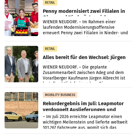
Müller-Filialen
RETAIL
Penny modernisiert zwei Filialen in
Ober- und Niederösterreich
WIENER NEUDORF. – Im Rahmen einer
laufenden Modernisierungsoffensive
erneuert Penny zwei Filialen in Nieder- und
Oberösterreich. Die beiden Standorte liegen
in Haag sowie im rund
RETAIL
Alles bereit für den Wechsel: Jürgen
Albrecht setzt ab 1.1.2027 auf Adeg
WIENER NEUDORF. – Die geplante
Zusammenarbeit zwischen Adeg und dem
Vorarlberger Kaufmann Jürgen Albrecht ist
kartellrechtlich freigegeben: Die
Bundeswettbewerbsbehörde und der
Bundeskartellanwalt
MOBILITY BUSINESS
Rekordergebnis im Juli: Leapmotor
verdoppelt Auslieferungen und
überschreitet die 100.000er-Marke
– Im Juli 2026 erreichte Leapmotor einen
wichtigen Meilenstein und lieferte weltweit
101.267 Fahrzeuge aus, womit sich das
Ergebnis gegenüber Juli 2025 mehr als