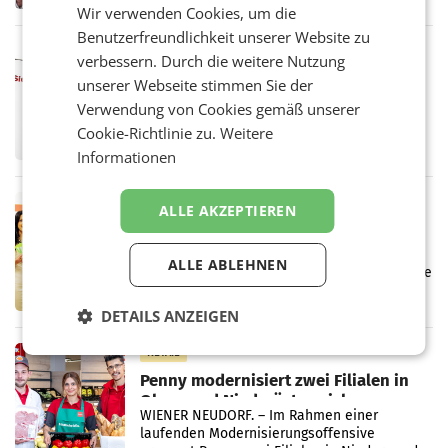
von 1.544,0 Mio. EUR erwirtschaftet, was
Wir verwenden Cookies, um die
einem Plus von 3,8 Prozent gegenüber dem
Benutzerfreundlichkeit unserer Website zu
Vergleichszeitraum
MARKETING & MEDIA
verbessern. Durch die weitere Nutzung
ProSiebenSat.1 spart und macht
unserer Webseite stimmen Sie der
überraschend viel Gewinn
Verwendung von Cookies gemäß unserer
UNTERFÖHRING/MAILAND/AMSTERDAM. Der
Cookie-Richtlinie zu.
Weitere
Fernsehkonzern ProSiebenSat.1 hat im
Frühjahr dank Kostensenkungen operativ
Informationen
wieder Gewinn gemacht und die
Markterwartung deutlich übertroffen.
RETAIL
ALLE AKZEPTIEREN
Eine Bühne für Zirkularität: ARA und
Müller informieren am POS über
ALLE ABLEHNEN
Kreislauffähigkeit
Über den gesamten August hinweg rücken die
Altstoff Recycling Austria AG (ARA) und der
Handelskonzern Müller die Initiative
DETAILS ANZEIGEN
„Kreislauf-Helden“ in allen österreichischen
Müller-Filialen
RETAIL
Penny modernisiert zwei Filialen in
Ober- und Niederösterreich
WIENER NEUDORF. – Im Rahmen einer
laufenden Modernisierungsoffensive