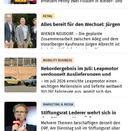
erneuert Penny zwei Filialen in Nieder- und
Oberösterreich. Die beiden Standorte liegen
in Haag sowie im rund
RETAIL
Alles bereit für den Wechsel: Jürgen
Albrecht setzt ab 1.1.2027 auf Adeg
WIENER NEUDORF. – Die geplante
Zusammenarbeit zwischen Adeg und dem
Vorarlberger Kaufmann Jürgen Albrecht ist
kartellrechtlich freigegeben: Die
Bundeswettbewerbsbehörde und der
Bundeskartellanwalt
MOBILITY BUSINESS
Rekordergebnis im Juli: Leapmotor
verdoppelt Auslieferungen und
überschreitet die 100.000er-Marke
– Im Juli 2026 erreichte Leapmotor einen
wichtigen Meilenstein und lieferte weltweit
101.267 Fahrzeuge aus, womit sich das
Ergebnis gegenüber Juli 2025 mehr als
verdoppelte (+102
MARKETING & MEDIA
Stiftungsrat Lederer wehrt sich in
den SN gegen Vorwürfe
Mehrere Themen beschäftigen derzeit den
ORF. Am Dienstag soll im Stiftungsrat über