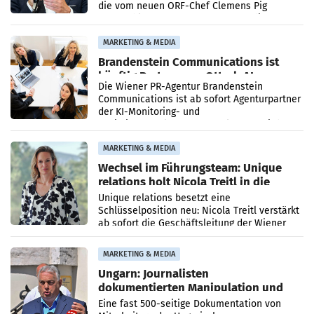
die vom neuen ORF-Chef Clemens Pig
vorgeschlagenen Besetzungen für die
Direktionen abgestimmt werden.
MARKETING & MEDIA
Brandenstein Communications ist
künftig Partner von OtterlyAI
Die Wiener PR-Agentur Brandenstein
Communications ist ab sofort Agenturpartner
der KI-Monitoring- und
Optimierungsplattform OtterlyAI. Damit baut
die Agentur ihr Leistungsportfolio
MARKETING & MEDIA
Wechsel im Führungsteam: Unique
relations holt Nicola Treitl in die
Geschäftsleitung
Unique relations besetzt eine
Schlüsselposition neu: Nicola Treitl verstärkt
ab sofort die Geschäftsleitung der Wiener
PR-Agentur an der Seite von Josef Kalina und
Anna Kalina-Mahr.
MARKETING & MEDIA
Ungarn: Journalisten
dokumentierten Manipulation und
Zensur
Eine fast 500-seitige Dokumentation von