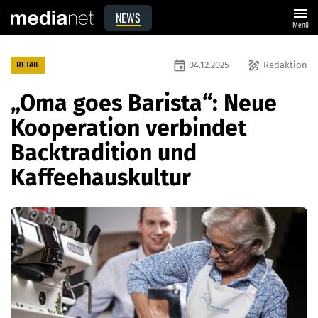
menu
NEWS
Menü
event
draw
04.12.2025
Redaktion
RETAIL
„Oma goes Barista“: Neue
Kooperation verbindet
Backtradition und
Kaffeehauskultur