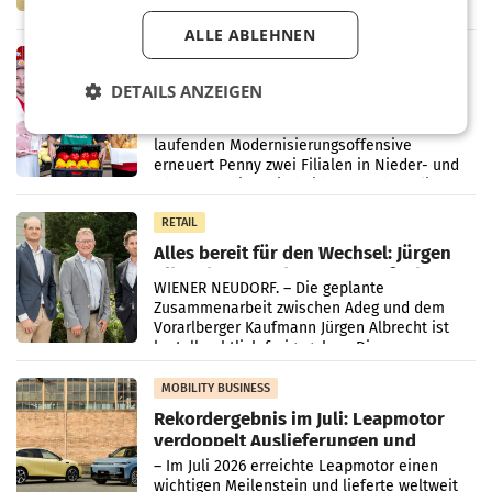
Handelskonzern Müller die Initiative
„Kreislauf-Helden“ in allen österreichischen
ALLE ABLEHNEN
Müller-Filialen
RETAIL
Penny modernisiert zwei Filialen in
DETAILS ANZEIGEN
Ober- und Niederösterreich
WIENER NEUDORF. – Im Rahmen einer
laufenden Modernisierungsoffensive
erneuert Penny zwei Filialen in Nieder- und
Oberösterreich. Die beiden Standorte liegen
in Haag sowie im rund
RETAIL
Alles bereit für den Wechsel: Jürgen
Albrecht setzt ab 1.1.2027 auf Adeg
WIENER NEUDORF. – Die geplante
Zusammenarbeit zwischen Adeg und dem
Vorarlberger Kaufmann Jürgen Albrecht ist
kartellrechtlich freigegeben: Die
Bundeswettbewerbsbehörde und der
Bundeskartellanwalt
MOBILITY BUSINESS
Rekordergebnis im Juli: Leapmotor
verdoppelt Auslieferungen und
überschreitet die 100.000er-Marke
– Im Juli 2026 erreichte Leapmotor einen
wichtigen Meilenstein und lieferte weltweit