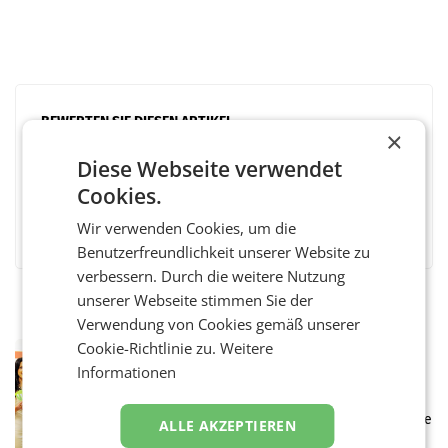
BEWERTEN SIE DIESEN ARTIKEL
×
Diese Webseite verwendet
Cookies.
Facebook
Twitter
Messenger
WhatsApp
LinkedIn
XING
Teilen
Wir verwenden Cookies, um die
Benutzerfreundlichkeit unserer Website zu
verbessern. Durch die weitere Nutzung
unserer Webseite stimmen Sie der
Verwendung von Cookies gemäß unserer
Cookie-Richtlinie zu.
Weitere
RETAIL
Informationen
Eine Bühne für Zirkularität: ARA und
Müller informieren am POS über
Kreislauffähigkeit
Über den gesamten August hinweg rücken die
ALLE AKZEPTIEREN
Altstoff Recycling Austria AG (ARA) und der