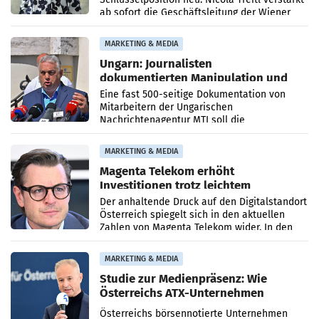
ab sofort die Geschäftsleitung der Wiener
PR-Agentur an der Seite von Josef Kalina und
Anna Kalina-Mahr.
MARKETING & MEDIA
Ungarn: Journalisten
dokumentierten Manipulation und
Zensur
Eine fast 500-seitige Dokumentation von
Mitarbeitern der Ungarischen
Nachrichtenagentur MTI soll die
systematische Nachrichten-Manipulation und
Zensur bei der Agentur während der Zeit
MARKETING & MEDIA
Magenta Telekom erhöht
Investitionen trotz leichtem
Umsatzrückgang
Der anhaltende Druck auf den Digitalstandort
Österreich spiegelt sich in den aktuellen
Zahlen von Magenta Telekom wider. In den
ersten sechs Monaten des laufenden Jahres
verzeichnete
MARKETING & MEDIA
Studie zur Medienpräsenz: Wie
Österreichs ATX-Unternehmen
international wahrgenommen
Österreichs börsennotierte Unternehmen