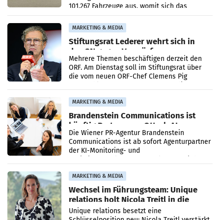
101.267 Fahrzeuge aus, womit sich das
Ergebnis gegenüber Juli 2025 mehr als
verdoppelte (+102
MARKETING & MEDIA
Stiftungsrat Lederer wehrt sich in
den SN gegen Vorwürfe
Mehrere Themen beschäftigen derzeit den
ORF. Am Dienstag soll im Stiftungsrat über
die vom neuen ORF-Chef Clemens Pig
vorgeschlagenen Besetzungen für die
Direktionen abgestimmt werden.
MARKETING & MEDIA
Brandenstein Communications ist
künftig Partner von OtterlyAI
Die Wiener PR-Agentur Brandenstein
Communications ist ab sofort Agenturpartner
der KI-Monitoring- und
Optimierungsplattform OtterlyAI. Damit baut
die Agentur ihr Leistungsportfolio
MARKETING & MEDIA
Wechsel im Führungsteam: Unique
relations holt Nicola Treitl in die
Geschäftsleitung
Unique relations besetzt eine
Schlüsselposition neu: Nicola Treitl verstärkt