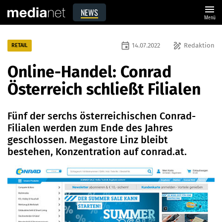
menu
NEWS
Menü
event
draw
14.07.2022
Redaktion
RETAIL
Online-Handel: Conrad
Österreich schließt Filialen
Fünf der serchs österreichischen Conrad-
Filialen werden zum Ende des Jahres
geschlossen. Megastore Linz bleibt
bestehen, Konzentration auf conrad.at.